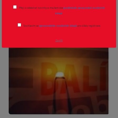
Přeji si odebírat novinky e-mailem dle
podmínek zpracování osobních
Novinka
Akce
TOP produkt
údajů
.
Souhlasím se
zpracováním osobních údajů
pro účely registrace.
Zavřít