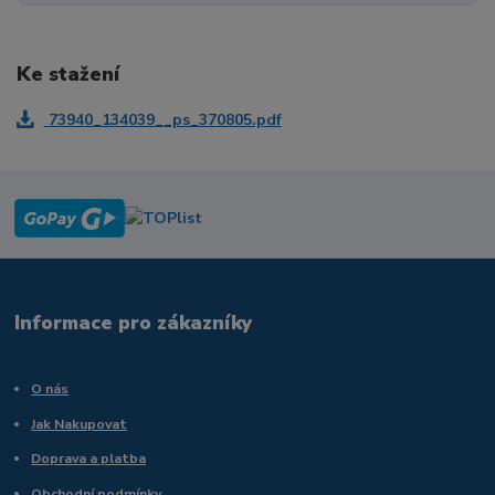
Ke stažení
73940_134039__ps_370805.pdf
Informace pro zákazníky
O nás
Jak Nakupovat
Doprava a platba
Obchodní podmínky