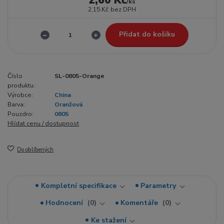
2,60 Kč
/
ks
2,15 Kč
bez DPH
Přidat do košíku
Číslo
SL-0805-Orange
produktu:
Výrobce:
China
Barva:
Oranžová
Pouzdro:
0805
Hlídat cenu / dostupnost
Do oblíbených
Kompletní specifikace
Parametry
Hodnocení
0
Komentáře
0
Ke stažení