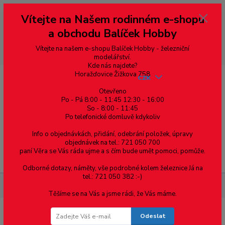
Vážení zákazníci, vítáme Vás na našem e-shopu. V rychlosti pár informací
Vítejte na Našem rodinném e-shopu
--- pro zákazníky ze Slovenska a jiných zemí, pokud chcete platit v eurech
přepněte si e-shop na euro 💶 pro přepočet měny - pravý horní roh ---
a obchodu Balíček Hobby
dobírky – pokud si z nějakého důvodu zásilku nevyzvednete, bude po
domluvě zaslána znovu s opětovnou platbou za poštovné, v opačném
případě bude zrušena a účet přidán na blacklist a rušeny následující
Vítejte na našem e-shopu Balíček Hobby - železniční
objednávky.
modelářství.
Kde nás najdete?
Horažďovice Žižkova 758
CZK
Otevřeno
Po - Pá 8:00 - 11:45 12:30 - 16:00
So - 8:00 - 11:45
0
0,00 Kč
Po telefonické domluvě kdykoliv
Info o objednávkách, přidání, odebrání položek, úpravy
objednávek na tel.: 721 050 700
paní Věra se Vás ráda ujme a s čím bude umět pomoci, pomůže.
Menu
Odborné dotazy, náměty, vše podrobné kolem železnice Já na
tel.: 721 050 382 :-)
Železniční modelářství
SMD Led - 0805 - oranžová
Těšíme se na Vás a jsme rádi, že Vás máme.
Odeslat
SMD Led - 0805 - oranžová