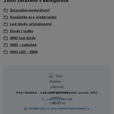
Zboží zařazeno v kategoriích
Železniční modelářství
Součástky pro elektroniku
Led diody, příslušenství
Diody / ledky
SMD led diody
SMD - světelné
SMD LED - 0805
Petr Balíček - odborné poradenství, servis, DCC
+420 721 050 382
7:00 - 17:30
info@espb.cz, pan.milimetr@seznam.cz