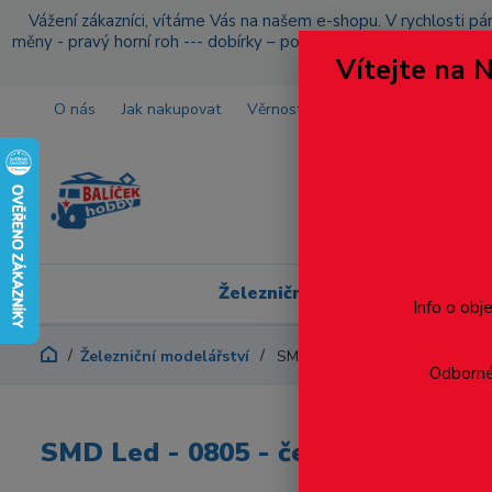
Vážení zákazníci, vítáme Vás na našem e-shopu. V rychlosti pár
měny - pravý horní roh --- dobírky – pokud si z nějakého důvo
Vítejte na 
O nás
Jak nakupovat
Věrnostní program
Doprava a p
Železniční modelářství
Info o obj
Železniční modelářství
SMD Led - 0805 - červená
Odborné 
SMD Led - 0805 - červená