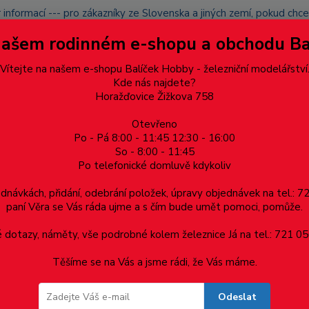
 informací --- pro zákazníky ze Slovenska a jiných zemí, pokud ch
du zásilku nevyzvednete, bude po domluvě zaslána znovu s opětov
Našem rodinném e-shopu a obchodu B
přidán na blacklist a rušeny následující objednávky.
latba
Vítejte na našem e-shopu Balíček Hobby - železniční modelářství
Více
Kde nás najdete?
Horažďovice Žižkova 758
Otevřeno
Hledat
Po - Pá 8:00 - 11:45 12:30 - 16:00
So - 8:00 - 11:45
Po telefonické domluvě kdykoliv
Dárkové poukazy, upomínkové předměty
Materiá
ednávkách, přidání, odebrání položek, úpravy objednávek na tel.: 
paní Věra se Vás ráda ujme a s čím bude umět pomoci, pomůže.
dotazy, náměty, vše podrobné kolem železnice Já na tel.: 721 05
Těšíme se na Vás a jsme rádi, že Vás máme.
Odeslat