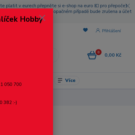
cete platit v eurech přepněte si e-shop na euro 💶 pro přepočet
nou platbou za poštovné, v opačném případě bude zrušena a účet
alíček Hobby
.
Přihlášení
0
0,00 Kč
CZK
Více
l pro modelaření
721 050 700
0 382 :-)