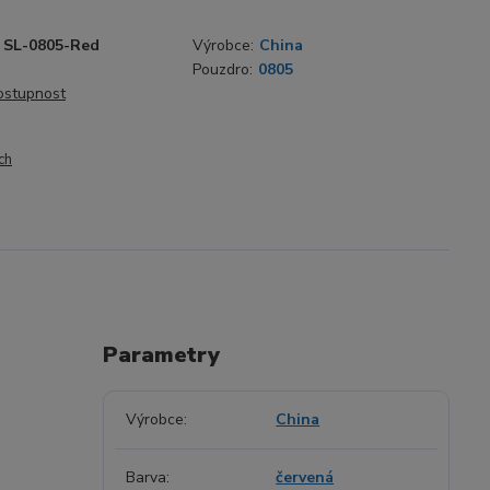
SL-0805-Red
Výrobce:
China
á
Pouzdro:
0805
dostupnost
ch
Parametry
Výrobce
China
Barva
červená