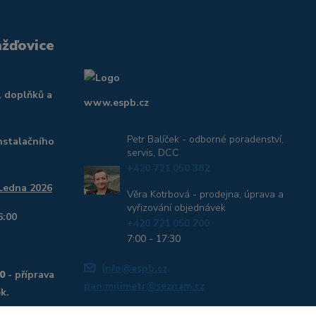
ažďovice
, doplňků a
www.espb.cz
Petr Balíček - odborné poradenství,
nstalačního
servis, DCC
+420 721 050 382
 Ledna 2026
Věra Kotrbová - prodejna, úprava a
vyřizování objednávek
6:00
+420 721 050 700
7:00 - 17:30
info@espb.cz,
0
- příprava
pan.milimetr@seznam.cz
k.