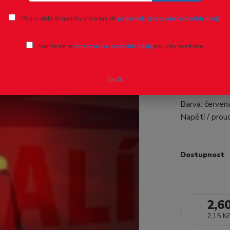
Ohodnotit pr
Přeji si odebírat novinky e-mailem dle
podmínek zpracování osobních údajů
.
SMD Led -
Souhlasím se
zpracováním osobních údajů
pro účely registrace.
SMD Led dioda
osvětlení náv
Zavřít
Velikost:1,25
Barva: červen
Napětí / prou
Dostupnost
2,6
2,15 Kč