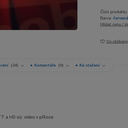
Číslo produktu:
Barva:
červen
Hlídat cenu / 
Do oblíbený
cení
24
Komentáře
0
Ke stažení
T a H0 viz. video v příloze