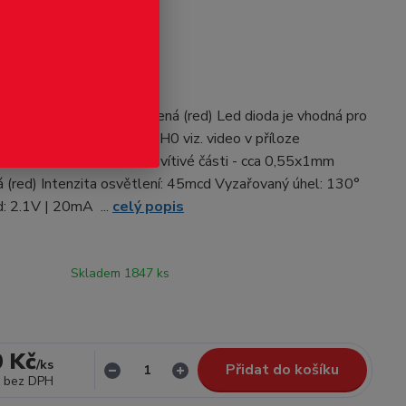
odukt
 0805 - červená
 v pouzdře 0805 - červená (red) Led dioda je vhodná pro
ěstidel ve velikosti TT a H0 viz. video v příloze
 x 2,0 x 0.8 mm Rozměr svítivé části - cca 0,55x1mm
á (red) Intenzita osvětlení: 45mcd Vyzařovaný úhel: 130°
d: 2.1V | 20mA ...
celý popis
Skladem 1847 ks
0 Kč
/
ks
Přidat do košíku
bez DPH