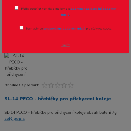
SL-14 PECO - hřebíčky pro přichycení
Přeji si odebírat novinky e-mailem dle
podmínek zpracování osobních
koleje
údajů
.
Novinka
Souhlasím se
zpracováním osobních údajů
pro účely registrace.
Zavřít
Ohodnotit produkt
SL-14 PECO - hřebíčky pro přichycení koleje
SL-14 PECO - hřebíčky pro přichycení koleje obsah balení 7g
celý popis