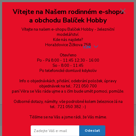
Vážení zákazníci, vítáme Vás na našem e-shopu. V rychlosti pár informací
Vítejte na Našem rodinném e-shopu
--- pro zákazníky ze Slovenska a jiných zemí, pokud chcete platit v eurech
přepněte si e-shop na euro 💶 pro přepočet měny - pravý horní roh ---
a obchodu Balíček Hobby
dobírky – pokud si z nějakého důvodu zásilku nevyzvednete, bude po
domluvě zaslána znovu s opětovnou platbou za poštovné, v opačném
případě bude zrušena a účet přidán na blacklist a rušeny následující
Vítejte na našem e-shopu Balíček Hobby - železniční
objednávky.
modelářství.
Kde nás najdete?
Horažďovice Žižkova 758
CZK
Otevřeno
Po - Pá 8:00 - 11:45 12:30 - 16:00
So - 8:00 - 11:45
0
0,00 Kč
Po telefonické domluvě kdykoliv
Info o objednávkách, přidání, odebrání položek, úpravy
objednávek na tel.: 721 050 700
paní Věra se Vás ráda ujme a s čím bude umět pomoci, pomůže.
Menu
Odborné dotazy, náměty, vše podrobné kolem železnice Já na
tel.: 721 050 382 :-)
Železniční modelářství
SL-14 PECO - hřebíčky pro přichycení
Těšíme se na Vás a jsme rádi, že Vás máme.
koleje
Odeslat