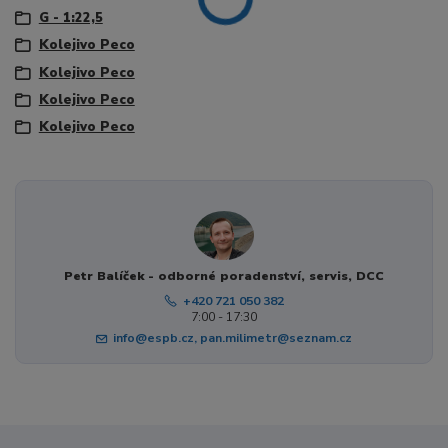
G - 1:22,5
Kolejivo Peco
Kolejivo Peco
Kolejivo Peco
Kolejivo Peco
Petr Balíček - odborné poradenství, servis, DCC
+420 721 050 382
7:00 - 17:30
info@espb.cz, pan.milimetr@seznam.cz