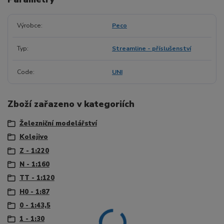
Výrobce
Peco
Typ
Streamline - příslušenství
Code
UNI
Zboží zařazeno v kategoriích
Železniční modelářství
Kolejivo
Z - 1:220
N - 1:160
TT - 1:120
H0 - 1:87
0 - 1:43,5
1 - 1:30