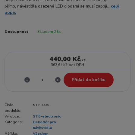
přímo, návěstidla osazené LED diodami se musí zapoji...
celý
popis
Dostupnost
Skladem 2 ks
440,00 Kč
/
ks
363,64 Kč
bez DPH
Přidat do košíku
Číslo
STE-006
produktu:
Výrobce:
STE-electronic
Kategorie:
Dekodér pro
návěstidla
Měřítko:
Všechny