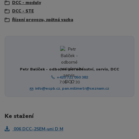
DCC - moduly
DCC - STE
Řízení provozu, zpětná vazba
Petr Balíček - odborné poradenství, servis, DCC
+420 721 050 382
7:00 - 17:30
info@espb.cz, pan.milimetr@seznam.cz
Ke stažení
006 DCC-2SEM-uni D M