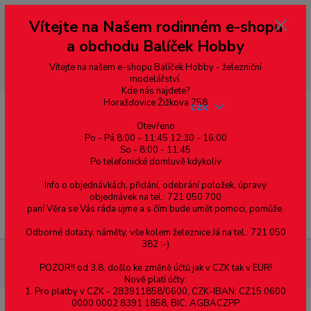
Vážení zákazníci, vítáme Vás na našem e-shopu. V rychlosti pár informací
Vítejte na Našem rodinném e-shopu
--- pro zákazníky ze Slovenska a jiných zemí, pokud chcete platit v eurech
přepněte si e-shop na euro 💶 pro přepočet měny - pravý horní roh ---
a obchodu Balíček Hobby
dobírky – pokud si z nějakého důvodu zásilku nevyzvednete, bude po
domluvě zaslána znovu s opětovnou platbou za poštovné, v opačném
případě bude zrušena a účet přidán na blacklist a rušeny následující
Vítejte na našem e-shopu Balíček Hobby - železniční
objednávky.
modelářství.
Kde nás najdete?
Horažďovice Žižkova 758
CZK
Otevřeno
Po - Pá 8:00 - 11:45 12:30 - 16:00
So - 8:00 - 11:45
0
0,00 Kč
Po telefonické domluvě kdykoliv
Info o objednávkách, přidání, odebrání položek, úpravy
objednávek na tel.: 721 050 700
paní Věra se Vás ráda ujme a s čím bude umět pomoci, pomůže.
Menu
Odborné dotazy, náměty, vše kolem železnice Já na tel.: 721 050
382 :-)
Železniční modelářství
Dekodér pro návěstidlo DCC-2Sem-uni
POZOR!! od 3.8. došlo ke změně účtů jak v CZK tak v EUR!
/ STE 006
Nově platí účty:
1. Pro platby v CZK - 283911858/0600, CZK-IBAN: CZ15 0600
0000 0002 8391 1858, BIC: AGBACZPP