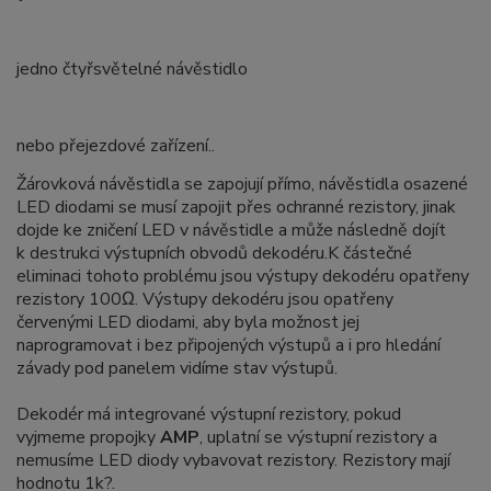
jedno čtyřsvětelné návěstidlo
nebo přejezdové zařízení..
Žárovková návěstidla se zapojují přímo, návěstidla osazené
LED diodami se musí zapojit přes ochranné rezistory, jinak
dojde ke zničení LED v návěstidle a může následně dojít
k destrukci výstupních obvodů dekodéru.K částečné
eliminaci tohoto problému jsou výstupy dekodéru opatřeny
rezistory 100Ω. Výstupy dekodéru jsou opatřeny
červenými LED diodami, aby byla možnost jej
naprogramovat i bez připojených výstupů a i pro hledání
závady pod panelem vidíme stav výstupů.
Dekodér má integrované výstupní rezistory, pokud
vyjmeme propojky
AMP
, uplatní se výstupní rezistory a
nemusíme LED diody vybavovat rezistory. Rezistory mají
hodnotu 1k?.