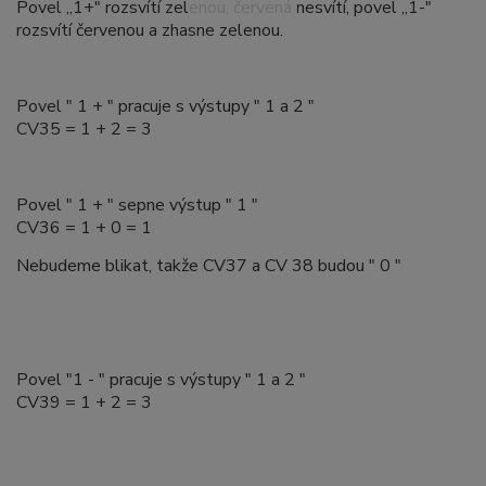
Povel „1+" rozsvítí zelenou, červená nesvítí, povel „1-"
rozsvítí červenou a zhasne zelenou.
Povel " 1 + " pracuje s výstupy " 1 a 2 "
CV35 = 1 + 2 = 3
Povel " 1 + " sepne výstup " 1 "
CV36 = 1 + 0 = 1
Nebudeme blikat, takže CV37 a CV 38 budou " 0 "
Povel "1 - " pracuje s výstupy " 1 a 2 "
CV39 = 1 + 2 = 3