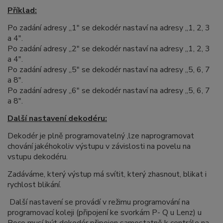
Příklad:
Po zadání adresy „1" se dekodér nastaví na adresy „1, 2, 3
a 4".
Po zadání adresy „2" se dekodér nastaví na adresy „1, 2, 3
a 4".
Po zadání adresy „5" se dekodér nastaví na adresy „5, 6, 7
a 8".
Po zadání adresy „6" se dekodér nastaví na adresy „5, 6, 7
a 8".
Další nastavení dekodéru:
Dekodér je plně programovatelný ,lze naprogramovat
chování jakéhokoliv výstupu v závislosti na povelu na
vstupu dekodéru.
Zadáváme, který výstup má svítit, který zhasnout, blikat i
rychlost blikání.
Další nastavení se provádí v režimu programování na
programovací koleji (připojení ke svorkám P- Q u Lenz) u