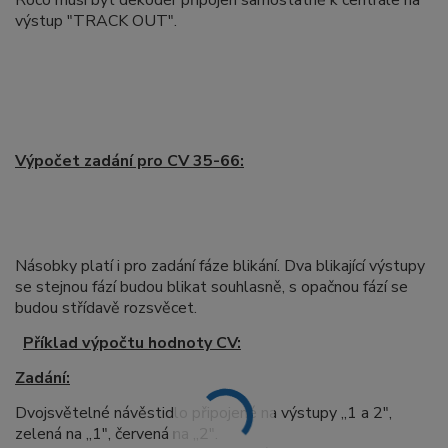
Roco musí být dekodér připojen samostatně k centrále na
výstup "TRACK OUT".
Výpočet zadání pro CV 35-66:
Násobky platí i pro zadání fáze blikání. Dva blikající výstupy
se stejnou fází budou blikat souhlasně, s opačnou fází se
budou střídavě rozsvěcet.
Příklad výpočtu hodnoty CV:
Zadání:
Dvojsvětelné návěstidlo připojené na výstupy „1 a 2",
zelená na „1", červená na „2".