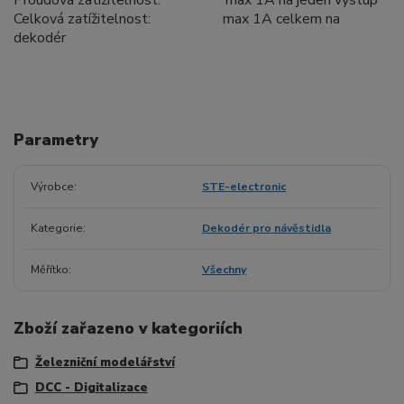
Proudová zatížitelnost: max 1A na jeden výstup
Celková zatížitelnost: max 1A celkem na
dekodér
Parametry
Výrobce
STE-electronic
Kategorie
Dekodér pro návěstidla
Měřítko
Všechny
Zboží zařazeno v kategoriích
Železniční modelářství
DCC - Digitalizace