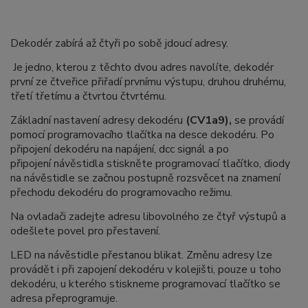
Dekodér zabírá až čtyři po sobě jdoucí adresy.
Je jedno, kterou z těchto dvou adres navolíte, dekodér
první ze čtveřice přiřadí prvnímu výstupu, druhou druhému,
třetí třetímu a čtvrtou čtvrtému.
Základní nastavení adresy dekodéru
(CV1a9),
se provádí
pomocí programovacího tlačítka na desce dekodéru. Po
připojení dekodéru na napájení, dcc signál a po
připojení návěstidla stiskněte programovací tlačítko, diody
na návěstidle se začnou postupně rozsvěcet na znamení
přechodu dekodéru do programovacího režimu.
Na ovladači zadejte adresu libovolného ze čtyř výstupů a
odešlete povel pro přestavení.
LED na návěstidle přestanou blikat. Změnu adresy lze
provádět i při zapojení dekodéru v kolejišti, pouze u toho
dekodéru, u kterého stiskneme programovací tlačítko se
adresa přeprogramuje.