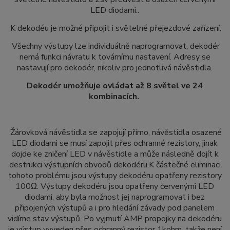
LED diodami..
K dekodéu je možné připojit i světelné přejezdové zařízení.
Všechny výstupy lze individuálně naprogramovat, dekodér
nemá funkci návratu k továrnímu nastavení. Adresy se
nastavují pro dekodér, nikoliv pro jednotlivá návěstidla.
Dekodér umožňuje ovládat až 8 světel ve 24
kombinacích.
Žárovková návěstidla se zapojují přímo, návěstidla osazené
LED diodami se musí zapojit přes ochranné rezistory, jinak
dojde ke zničení LED v návěstidle a může následně dojít k
destrukci výstupních obvodů dekodéru.K částečné eliminaci
tohoto problému jsou výstupy dekodéru opatřeny rezistory
100Ω. Výstupy dekodéru jsou opatřeny červenými LED
diodami, aby byla možnost jej naprogramovat i bez
připojených výstupů a i pro hledání závady pod panelem
vidíme stav výstupů.
Po vyjmutí AMP propojky na dekodéru
je výstup vyveden přes ochranný rezistor 1kohm, takže není