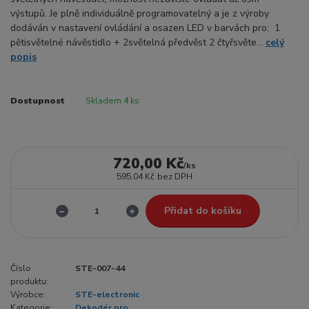
výstupů. Je plně individuálně programovatelný a je z výroby
dodáván v nastavení ovládání a osazen LED v barvách pro: 1
pětisvětelné návěstidlo + 2světelná předvěst 2 čtyřsvěte...
celý
popis
Dostupnost
Skladem 4 ks
720,00 Kč
/
ks
595,04 Kč
bez DPH
Přidat do košíku
Číslo
STE-007-44
produktu:
Výrobce:
STE-electronic
Kategorie:
Dekodér pro