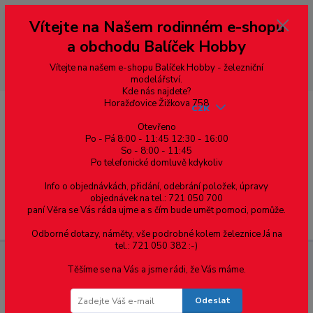
Vážení zákazníci, vítáme Vás na našem e-shopu. V rychlosti pár informací
Vítejte na Našem rodinném e-shopu
--- pro zákazníky ze Slovenska a jiných zemí, pokud chcete platit v eurech
přepněte si e-shop na euro 💶 pro přepočet měny - pravý horní roh ---
a obchodu Balíček Hobby
dobírky – pokud si z nějakého důvodu zásilku nevyzvednete, bude po
domluvě zaslána znovu s opětovnou platbou za poštovné, v opačném
případě bude zrušena a účet přidán na blacklist a rušeny následující
Vítejte na našem e-shopu Balíček Hobby - železniční
objednávky.
modelářství.
Kde nás najdete?
Horažďovice Žižkova 758
CZK
Otevřeno
Po - Pá 8:00 - 11:45 12:30 - 16:00
So - 8:00 - 11:45
0
0,00 Kč
Po telefonické domluvě kdykoliv
Info o objednávkách, přidání, odebrání položek, úpravy
objednávek na tel.: 721 050 700
paní Věra se Vás ráda ujme a s čím bude umět pomoci, pomůže.
Menu
Odborné dotazy, náměty, vše podrobné kolem železnice Já na
tel.: 721 050 382 :-)
Železniční modelářství
Dekodér pro návěstidlo DCC-8Sem-uni
Těšíme se na Vás a jsme rádi, že Vás máme.
(2x4sv)/ STE 007-44
Odeslat