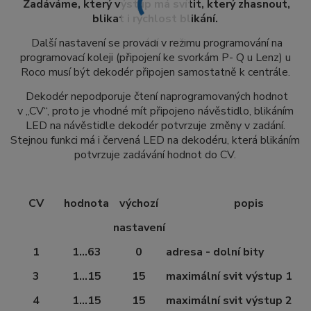
Zadáváme, který výstup má svítit, který zhasnout,
blikat i rychlost blikání.
Další nastavení se provádí v režimu programování na
programovací koleji (připojení ke svorkám P- Q u Lenz) u
Roco musí být dekodér připojen samostatně k centrále.
Dekodér nepodporuje čtení naprogramovaných hodnot
v „CV“, proto je vhodné mít připojeno návěstidlo, blikáním
LED na návěstidle dekodér potvrzuje změny v zadání.
Stejnou funkci má i červená LED na dekodéru, která blikáním
potvrzuje zadávání hodnot do CV.
CV
hodnota
výchozí
popis
nastavení
1
1…63
0
adresa - dolní bity
3
1…15
15
maximální svit výstup 1
4
1…15
15
maximální svit výstup 2