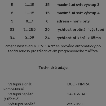
5
1…15
15
maximální svit výstup 3
6
1…15
15
maximální svit výstup 4
9
0…7
0
adresa - horní bity
33
2…255
20
rychlost prolínání výstupů
34
0…25
24
rychlost blikání x 65ms
Změna nastavení v „
CV 1 a 9“
se prováde automaticky po
zadání adresy prostřednictvím programovacího tlačítka.
Technické údaje:
Vstupní signál: DCC - NMRA
kompatibilní
Vst
upní napětí: 14-18V AC
(střídavé)
Výstupní napětí: cca 20V DC