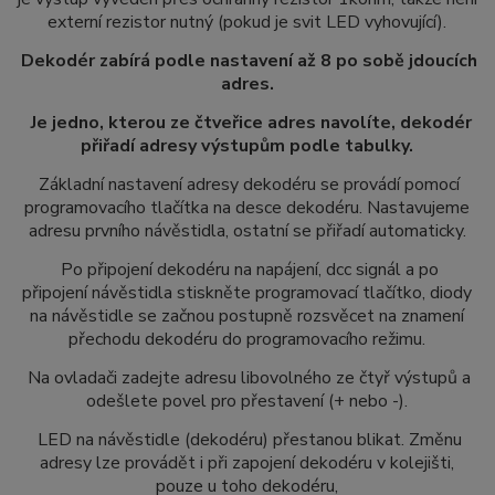
externí rezistor nutný (pokud je svit LED vyhovující).
Dekodér zabírá podle nastavení až 8 po sobě jdoucích
adres.
Je jedno, kterou ze čtveřice adres navolíte, dekodér
přiřadí adresy výstupům podle tabulky.
Základní nastavení adresy dekodéru se provádí pomocí
programovacího tlačítka na desce dekodéru. Nastavujeme
adresu prvního návěstidla, ostatní se přiřadí automaticky.
Po připojení dekodéru na napájení, dcc signál a po
připojení návěstidla stiskněte programovací tlačítko, diody
na návěstidle se začnou postupně rozsvěcet na znamení
přechodu dekodéru do programovacího režimu.
Na ovladači zadejte adresu libovolného ze čtyř výstupů a
odešlete povel pro přestavení (+ nebo -).
LED na návěstidle (dekodéru) přestanou blikat. Změnu
adresy lze provádět i při zapojení dekodéru v kolejišti,
pouze u toho dekodéru,