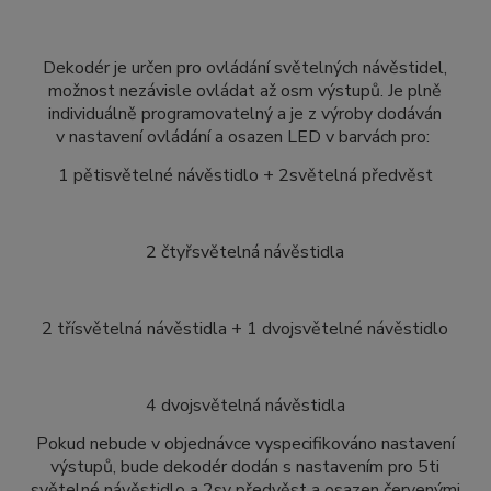
Dekodér je určen pro ovládání světelných návěstidel,
možnost nezávisle ovládat až osm výstupů. Je plně
individuálně programovatelný a je z výroby dodáván
v nastavení ovládání a osazen LED v barvách pro:
1 pětisvětelné návěstidlo + 2světelná předvěst
2 čtyřsvětelná návěstidla
2 třísvětelná návěstidla + 1 dvojsvětelné návěstidlo
4 dvojsvětelná návěstidla
Pokud nebude v objednávce vyspecifikováno nastavení
výstupů, bude dekodér dodán s nastavením pro 5ti
světelné návěstidlo a 2sv předvěst a osazen červenými