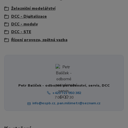
Železniční modelářství
DCC - Digitalizace
DCC - moduly
DCC - STE
Řízení provozu, zpětná vazba
Petr Balíček - odborné poradenství, servis, DCC
+420 721 050 382
7:00 - 17:30
info@espb.cz, pan.milimetr@seznam.cz