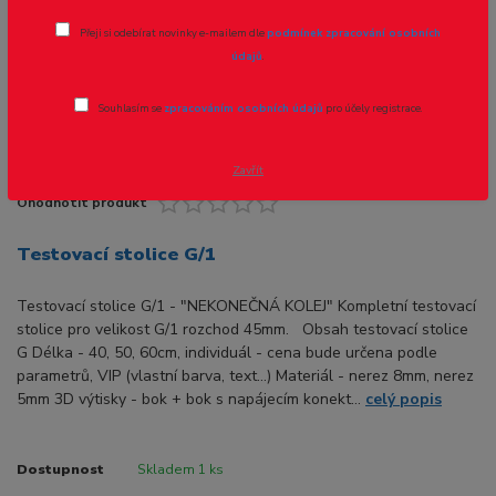
Přeji si odebírat novinky e-mailem dle
podmínek zpracování osobních
údajů
.
Souhlasím se
zpracováním osobních údajů
pro účely registrace.
Zavřít
Ohodnotit produkt
Testovací stolice G/1
Testovací stolice G/1 - "NEKONEČNÁ KOLEJ" Kompletní testovací
stolice pro velikost G/1 rozchod 45mm. Obsah testovací stolice
G Délka - 40, 50, 60cm, individuál - cena bude určena podle
parametrů, VIP (vlastní barva, text...) Materiál - nerez 8mm, nerez
5mm 3D výtisky - bok + bok s napájecím konekt...
celý popis
Dostupnost
Skladem 1 ks