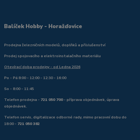
Balíček Hobby - Horažďovice
Prodejna železničních modelů, doplňků a příslušenství
Prodej spojovacího a elektroinstalačního materiálu
Otevírací doba prodejny - od Ledna 2026
Po - Pá 8:00 - 12:00 - 12:30 - 16:00
So - 8:00 - 11:45
Telefon prodejna -
721 050 700
- příprava objednávek, úprava
objednávek.
Telefon servis, digitalizace odborné rady, mimo pracovní dobu do
18:00 -
721 050 382