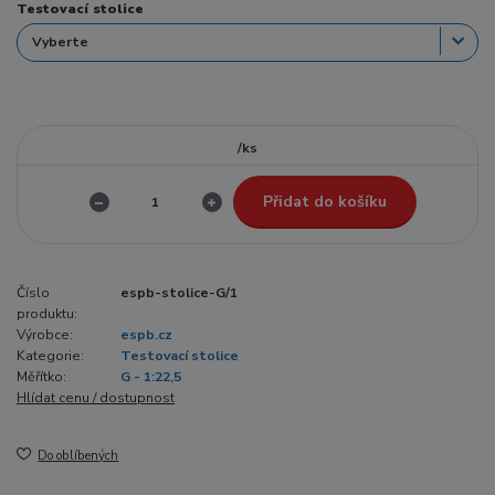
Testovací stolice
/
ks
Přidat do košíku
Číslo
espb-stolice-G/1
produktu:
Výrobce:
espb.cz
Kategorie:
Testovací stolice
Měřítko:
G - 1:22,5
Hlídat cenu / dostupnost
Do oblíbených