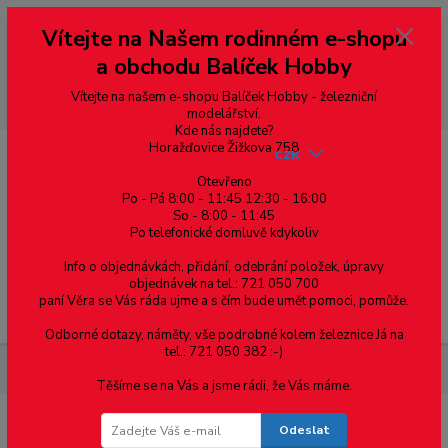
Vážení zákazníci, vítáme Vás na našem e-shopu. V rychlosti pár informací
Vítejte na Našem rodinném e-shopu
--- pro zákazníky ze Slovenska a jiných zemí, pokud chcete platit v eurech
přepněte si e-shop na euro 💶 pro přepočet měny - pravý horní roh ---
a obchodu Balíček Hobby
dobírky – pokud si z nějakého důvodu zásilku nevyzvednete, bude po
domluvě zaslána znovu s opětovnou platbou za poštovné, v opačném
případě bude zrušena a účet přidán na blacklist a rušeny následující
Vítejte na našem e-shopu Balíček Hobby - železniční
objednávky.
modelářství.
Kde nás najdete?
Horažďovice Žižkova 758
CZK
Otevřeno
Po - Pá 8:00 - 11:45 12:30 - 16:00
So - 8:00 - 11:45
0
0,00 Kč
Po telefonické domluvě kdykoliv
Info o objednávkách, přidání, odebrání položek, úpravy
objednávek na tel.: 721 050 700
paní Věra se Vás ráda ujme a s čím bude umět pomoci, pomůže.
Menu
Odborné dotazy, náměty, vše podrobné kolem železnice Já na
tel.: 721 050 382 :-)
Železniční modelářství
Testovací stolice G/1
Těšíme se na Vás a jsme rádi, že Vás máme.
Odeslat
Testovací stolice G/1