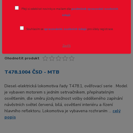
Přeji si odebírat novinky e-mailem dle
podmínek zpracování osobních
údajů
.
Souhlasím se
zpracováním osobních údajů
pro účely registrace.
Zavřít
Ohodnotit produkt
T478.1004 ČSD - MTB
Diesel-elektrická lokomotiva řady T478.1, ověřovací serie . Model
je vybaven motorem s jedním setrvačníkem, přepínatelným
osvětlením, dle směru jízdy,možnost volby odděleného zapínání
návěstních světel červená, bílá, osvětlení interiéru a řízení
hlavního reflektoru. Lokomotiva je vybavena rozhraním ...
celý
popis