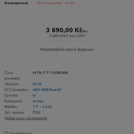
Dostupnost
Již se nevyrábí - archiv
3 690,00 Kč
/
ks
3 049,59 Kč
bez DPH
Momentálně není k dispozici
Číslo
MTB-TT-T4781004
produktu:
Výrobce:
MTB
DCC konektor:
NEM 658 Plux16
Epocha:
IV
Kategorie:
Archiv
Měřítko:
TT - 1:120
Žel. správa:
ČSD
Hlídat cenu / dostupnost
Do oblíbených