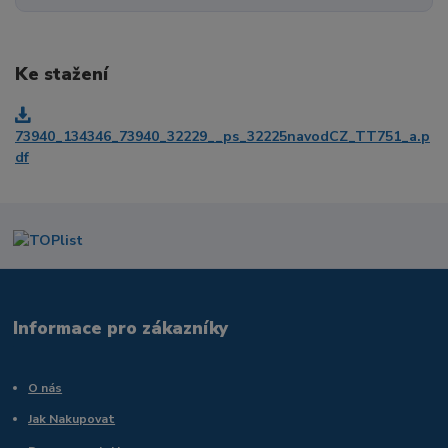
Ke stažení
73940_134346_73940_32229__ps_32225navodCZ_TT751_a.p
df
Informace pro zákazníky
O nás
Jak Nakupovat