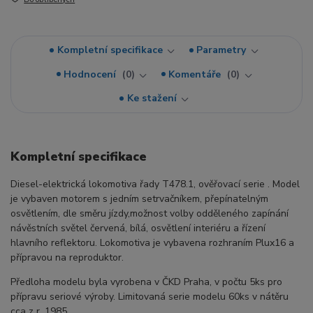
Kompletní specifikace
Parametry
Hodnocení
0
Komentáře
0
Ke stažení
Kompletní specifikace
Diesel-elektrická lokomotiva řady T478.1, ověřovací serie . Model
je vybaven motorem s jedním setrvačníkem, přepínatelným
osvětlením, dle směru jízdy,možnost volby odděleného zapínání
návěstních světel červená, bílá, osvětlení interiéru a řízení
hlavního reflektoru. Lokomotiva je vybavena rozhraním Plux16 a
přípravou na reproduktor.
Předloha modelu byla vyrobena v ČKD Praha, v počtu 5ks pro
přípravu seriové výroby. Limitovaná serie modelu 60ks v nátěru
cca z r. 1985.