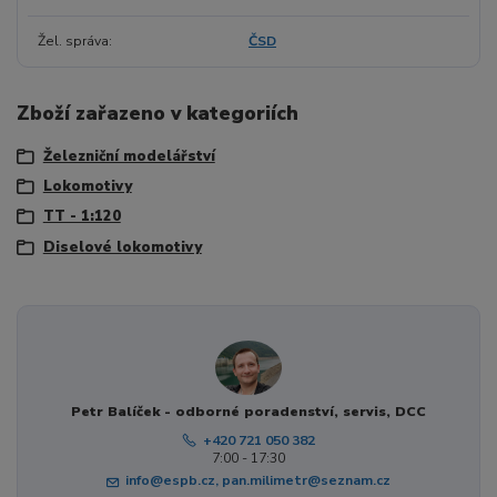
Žel. správa
ČSD
Zboží zařazeno v kategoriích
Železniční modelářství
Lokomotivy
TT - 1:120
Diselové lokomotivy
Petr Balíček - odborné poradenství, servis, DCC
+420 721 050 382
7:00 - 17:30
info@espb.cz, pan.milimetr@seznam.cz