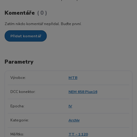
Komentáře
0
Zatím nikdo komentář nepřidal. Buďte první.
Přidat komentář
Parametry
Výrobce
MTB
DCC konektor
NEM 658 Plux16
Epocha
IV
Kategorie
Archiv
Měřítko
TT - 1:120