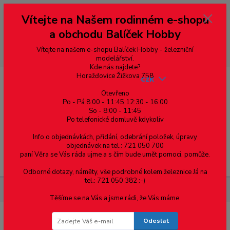
Vážení zákazníci, vítáme Vás na našem e-shopu. V rychlosti pár informací
Vítejte na Našem rodinném e-shopu
--- pro zákazníky ze Slovenska a jiných zemí, pokud chcete platit v eurech
přepněte si e-shop na euro 💶 pro přepočet měny - pravý horní roh ---
a obchodu Balíček Hobby
dobírky – pokud si z nějakého důvodu zásilku nevyzvednete, bude po
domluvě zaslána znovu s opětovnou platbou za poštovné, v opačném
případě bude zrušena a účet přidán na blacklist a rušeny následující
Vítejte na našem e-shopu Balíček Hobby - železniční
objednávky.
modelářství.
Kde nás najdete?
Horažďovice Žižkova 758
CZK
Otevřeno
Po - Pá 8:00 - 11:45 12:30 - 16:00
So - 8:00 - 11:45
0
0,00 Kč
Po telefonické domluvě kdykoliv
Info o objednávkách, přidání, odebrání položek, úpravy
objednávek na tel.: 721 050 700
paní Věra se Vás ráda ujme a s čím bude umět pomoci, pomůže.
Menu
Odborné dotazy, náměty, vše podrobné kolem železnice Já na
tel.: 721 050 382 :-)
Železniční modelářství
T478.1004 ČSD - MTB
Těšíme se na Vás a jsme rádi, že Vás máme.
Odeslat
T478.1004 ČSD - MTB