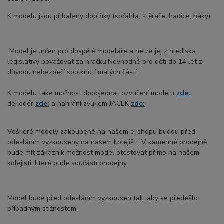
K modelu jsou přibaleny doplňky (spřáhla, stěrače, hadice, háky).
Model je určen pro dospělé modeláře a nelze jej z hlediska
legislativy považovat za hračku.Nevhodné pro děti do 14 let z
důvodu nebezpečí spolknutí malých částí.
K modelu také možnost doobjednat ozvučení modelu
zde:
dekodér
zde:
a nahrání zvukem JACEK
zde:
Veškeré modely zakoupené na našem e-shopu budou před
odesláním vyzkoušeny na našem kolejišti. V kamenné prodejně
bude mít zákazník možnost model otestovat přímo na našem
kolejišti, které bude součástí prodejny.
Model bude před odesláním vyzkoušen tak, aby se předešlo
případným stížnostem.