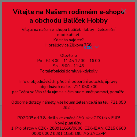
Vážení zákazníci, vítáme Vás na našem e-shopu. V rychlosti pár informací
Vítejte na Našem rodinném e-shopu
--- pro zákazníky ze Slovenska a jiných zemí, pokud chcete platit v eurech
přepněte si e-shop na euro 💶 pro přepočet měny - pravý horní roh ---
a obchodu Balíček Hobby
dobírky – pokud si z nějakého důvodu zásilku nevyzvednete, bude po
domluvě zaslána znovu s opětovnou platbou za poštovné, v opačném
případě bude zrušena a účet přidán na blacklist a rušeny následující
Vítejte na našem e-shopu Balíček Hobby - železniční
objednávky.
modelářství.
Kde nás najdete?
Horažďovice Žižkova 758
CZK
Otevřeno
Po - Pá 8:00 - 11:45 12:30 - 16:00
So - 8:00 - 11:45
0
0,00 Kč
Po telefonické domluvě kdykoliv
Info o objednávkách, přidání, odebrání položek, úpravy
objednávek na tel.: 721 050 700
paní Věra se Vás ráda ujme a s čím bude umět pomoci, pomůže.
Menu
Odborné dotazy, náměty, vše kolem železnice Já na tel.: 721 050
382 :-)
Železniční modelářství
200455 - Tillig - náhradní převodovka
POZOR!! od 3.8. došlo ke změně účtů jak v CZK tak v EUR!
Nově platí účty:
1. Pro platby v CZK - 283911858/0600, CZK-IBAN: CZ15 0600
200455 - Tillig - náhradní převodovka
0000 0002 8391 1858, BIC: AGBACZPP