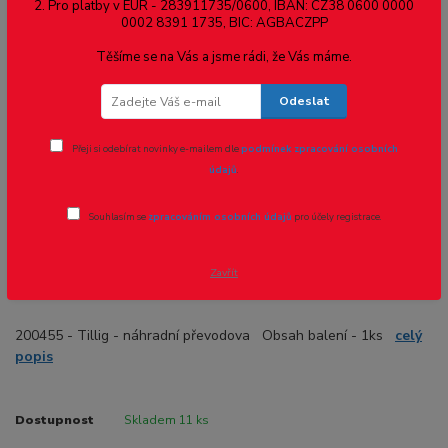
2. Pro platby v EUR - 283911735/0600, IBAN: CZ38 0600 0000
0002 8391 1735, BIC: AGBACZPP
Novinka
Těšíme se na Vás a jsme rádi, že Vás máme.
Odeslat
Přeji si odebírat novinky e-mailem dle
podmínek zpracování osobních
údajů
.
Souhlasím se
zpracováním osobních údajů
pro účely registrace.
Ohodnotit produkt
Zavřít
200455 - Tillig - náhradní převodova
200455 - Tillig - náhradní převodova Obsah balení - 1ks
celý
popis
Dostupnost
Skladem 11 ks