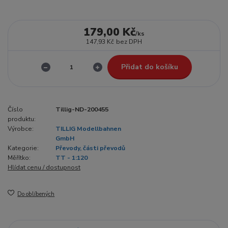
179,00 Kč
/
ks
147,93 Kč
bez DPH
Přidat do košíku
Číslo
Tillig-ND-200455
produktu:
Výrobce:
TILLIG Modellbahnen
GmbH
Kategorie:
Převody, části převodů
Měřítko:
TT - 1:120
Hlídat cenu / dostupnost
Do oblíbených