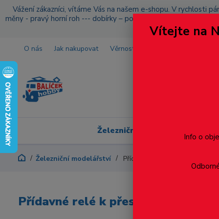
Vážení zákazníci, vítáme Vás na našem e-shopu. V rychlosti pár
měny - pravý horní roh --- dobírky – pokud si z nějakého důvo
Vítejte na 
O nás
Jak nakupovat
Věrnostní program
Doprava a p
Železniční modelářství
Info o obj
Železniční modelářství
Přídavné relé k přestavníkům
Odborné 
Přídavné relé k přestavníkům