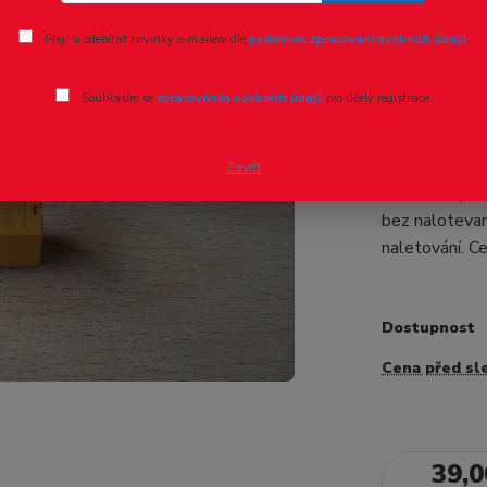
Ohodnotit pr
Přeji si odebírat novinky e-mailem dle
podmínek zpracování osobních údajů
.
Přídavné 
Souhlasím se
zpracováním osobních údajů
pro účely registrace.
- 20 %
!!!NOVINKA!!!
přestavníku. 
Zavřít
naletovanými 
bez naloteva
naletování. Ce
Dostupnost
Cena před sl
39,0