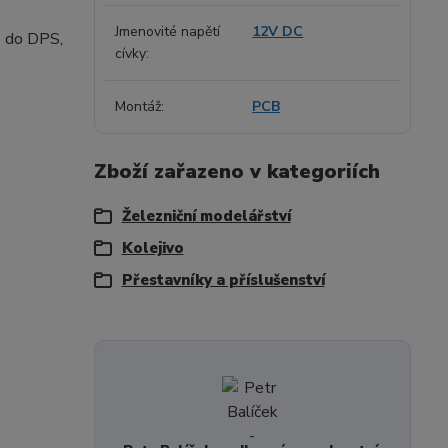
Jmenovité napětí
12V DC
é do DPS,
cívky
Montáž
PCB
Zboží zařazeno v kategoriích
Železniční modelářství
Kolejivo
Přestavníky a příslušenství