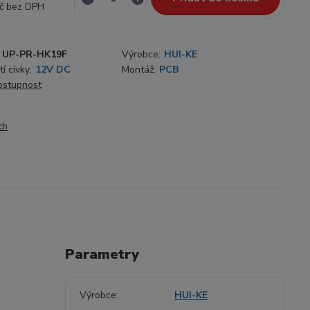
č
bez DPH
UP-PR-HK19F
Výrobce:
HUI-KE
í cívky:
12V DC
Montáž:
PCB
dostupnost
ch
Parametry
Výrobce
HUI-KE