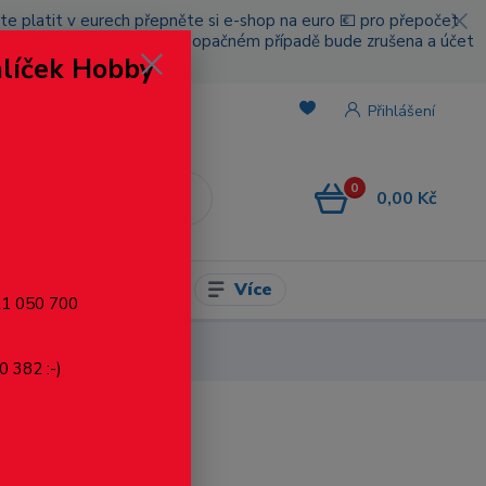
cete platit v eurech přepněte si e-shop na euro 💶 pro přepočet
nou platbou za poštovné, v opačném případě bude zrušena a účet
alíček Hobby
.
Přihlášení
0
0,00 Kč
CZK
Více
l pro modelaření
721 050 700
0 382 :-)