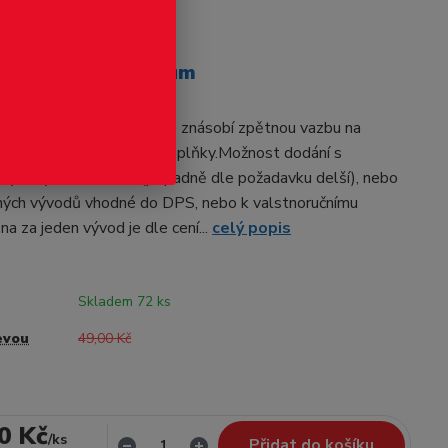
odukt
relé k přestavníkům
 Nové přídavné relé, které znásobí zpětnou vazbu na
Možnost použít i na jiné doplňky.Možnost dodání s
vývody cca 8-10cm (případně dle požadavku delší), nebo
ných vývodů vhodné do DPS, nebo k valstnoručnímu
na za jeden vývod je dle cení...
celý popis
Skladem 72 ks
evou
49,00 Kč
0 Kč
/
ks
Přidat do košíku