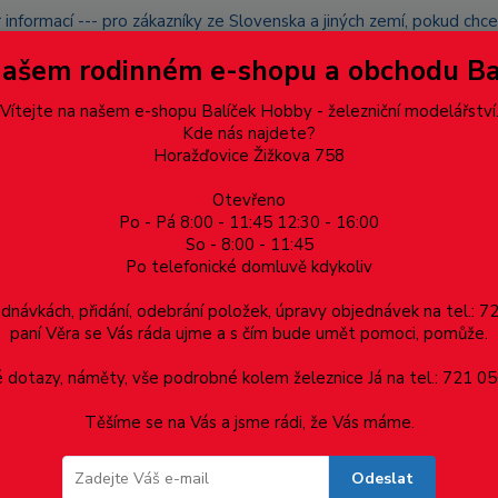
 informací --- pro zákazníky ze Slovenska a jiných zemí, pokud ch
du zásilku nevyzvednete, bude po domluvě zaslána znovu s opětov
Našem rodinném e-shopu a obchodu B
přidán na blacklist a rušeny následující objednávky.
latba
Vítejte na našem e-shopu Balíček Hobby - železniční modelářství
Více
Kde nás najdete?
Horažďovice Žižkova 758
Otevřeno
Hledat
Po - Pá 8:00 - 11:45 12:30 - 16:00
So - 8:00 - 11:45
Po telefonické domluvě kdykoliv
Dárkové poukazy, upomínkové předměty
Materiá
ednávkách, přidání, odebrání položek, úpravy objednávek na tel.: 
paní Věra se Vás ráda ujme a s čím bude umět pomoci, pomůže.
dotazy, náměty, vše podrobné kolem železnice Já na tel.: 721 05
Těšíme se na Vás a jsme rádi, že Vás máme.
Odeslat