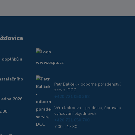
ažďovice
, doplňků a
www.espb.cz
nstalačního
Petr Balíček - odborné poradenství,
servis, DCC
+420 721 050 382
 Ledna 2026
Věra Kotrbová - prodejna, úprava a
6:00
vyřizování objednávek
+420 721 050 700
7:00 - 17:30