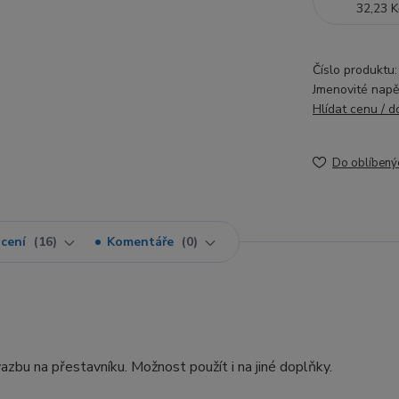
32,23 K
Číslo produktu:
Jmenovité napět
Hlídat cenu / 
Do oblíbený
cení
16
Komentáře
0
zbu na přestavníku. Možnost použít i na jiné doplňky.