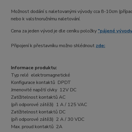
Možnost dodání s naletovanými vývody cca 8-10cm (přípa
nebo k valstnoručnímu naletování.
Cena za jeden vývod je dle ceníku položky
"pájené vývody
Připojení k přestavníku možno shlédnout
zde:
Informace produktu:
Typ relé elektromagnetické
Konfigurace kontaktů DPDT
Jmenovité napětí cívky 12V DC
Zatížitelnost kontaktů AC
(při odporové zátěži) 1 A / 125 VAC
Zatížitelnost kontaktů DC
(při odporové zátěži) 2 A / 30 VDC
Max. proud kontaktů 2A