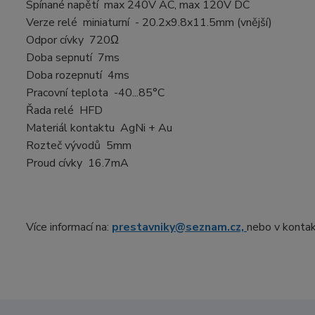
Spínané napětí max 240V AC, max 120V DC
Verze relé miniaturní -
20.2x9.8x11.5mm
(vnější)
Odpor cívky 720Ω
Doba sepnutí 7ms
Doba rozepnutí 4ms
Pracovní teplota -40...85°C
Řada relé HFD
Materiál kontaktu AgNi + Au
Rozteč vývodů 5mm
Proud cívky 16.7mA
Více informací na:
prestavniky@seznam.cz,
nebo v kontak