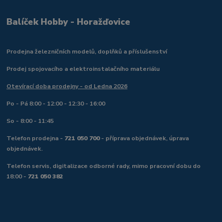
Balíček Hobby - Horažďovice
Prodejna železničních modelů, doplňků a příslušenství
Prodej spojovacího a elektroinstalačního materiálu
Otevírací doba prodejny - od Ledna 2026
Po - Pá 8:00 - 12:00 - 12:30 - 16:00
So - 8:00 - 11:45
Telefon prodejna -
721 050 700
- příprava objednávek, úprava
objednávek.
Telefon servis, digitalizace odborné rady, mimo pracovní dobu do
18:00 -
721 050 382