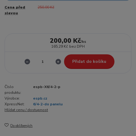
Cena před
250,00 Kč
slevou
200,00 Kč
/
ks
165,29 Kč
bez DPH
Přidat do košíku
Číslo
espb-X6/4-2-p
produktu:
Výrobce:
espb.cz
XpressNet:
6/4-2-do panelu
Hlídat cenu / dostupnost
Do oblíbených