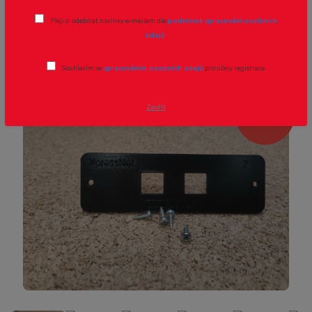
XpressNet rozbočka 6/4 - do panelu -
Přeji si odebírat novinky e-mailem dle
podmínek zpracování osobních
2/2
údajů
.
Novinka
Akce
Souhlasím se
zpracováním osobních údajů
pro účely registrace.
Zavřít
- 20 %