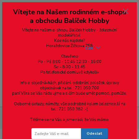
Vážení zákazníci, vítáme Vás na našem e-shopu. V rychlosti pár informací
Vítejte na Našem rodinném e-shopu
--- pro zákazníky ze Slovenska a jiných zemí, pokud chcete platit v eurech
přepněte si e-shop na euro 💶 pro přepočet měny - pravý horní roh ---
a obchodu Balíček Hobby
dobírky – pokud si z nějakého důvodu zásilku nevyzvednete, bude po
domluvě zaslána znovu s opětovnou platbou za poštovné, v opačném
případě bude zrušena a účet přidán na blacklist a rušeny následující
Vítejte na našem e-shopu Balíček Hobby - železniční
objednávky.
modelářství.
Kde nás najdete?
Horažďovice Žižkova 758
CZK
Otevřeno
Po - Pá 8:00 - 11:45 12:30 - 16:00
So - 8:00 - 11:45
0
0,00 Kč
Po telefonické domluvě kdykoliv
Info o objednávkách, přidání, odebrání položek, úpravy
objednávek na tel.: 721 050 700
paní Věra se Vás ráda ujme a s čím bude umět pomoci, pomůže.
Menu
Odborné dotazy, náměty, vše podrobné kolem železnice Já na
tel.: 721 050 382 :-)
Železniční modelářství
DCC - Digitalizace
XpressNet
Těšíme se na Vás a jsme rádi, že Vás máme.
rozbočka 6/4 - do panelu - 2/2
Odeslat