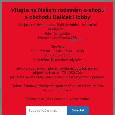
Vážení zákazníci, vítáme Vás na našem e-shopu. V rychlosti pár informací
Vítejte na Našem rodinném e-shopu
--- pro zákazníky ze Slovenska a jiných zemí, pokud chcete platit v eurech
přepněte si e-shop na euro 💶 pro přepočet měny - pravý horní roh ---
a obchodu Balíček Hobby
dobírky – pokud si z nějakého důvodu zásilku nevyzvednete, bude po
domluvě zaslána znovu s opětovnou platbou za poštovné, v opačném
případě bude zrušena a účet přidán na blacklist a rušeny následující
Vítejte na našem e-shopu Balíček Hobby - železniční
objednávky.
modelářství.
Kde nás najdete?
Horažďovice Žižkova 758
CZK
Otevřeno
Po - Pá 8:00 - 11:45 12:30 - 16:00
So - 8:00 - 11:45
0
0,00 Kč
Po telefonické domluvě kdykoliv
Info o objednávkách, přidání, odebrání položek, úpravy
objednávek na tel.: 721 050 700
paní Věra se Vás ráda ujme a s čím bude umět pomoci, pomůže.
Menu
Odborné dotazy, náměty, vše podrobné kolem železnice Já na
tel.: 721 050 382 :-)
Železniční modelářství
DCC - Digitalizace
XpressNet
Těšíme se na Vás a jsme rádi, že Vás máme.
rozbočka 6/4 - 2/2 - základní
Odeslat