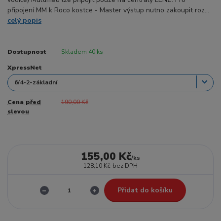
připojení MM k Roco kostce - Master výstup nutno zakoupit roz...
celý popis
Dostupnost
Skladem 40 ks
XpressNet
Cena před
190,00 Kč
slevou
155,00 Kč
/
ks
128,10 Kč
bez DPH
Přidat do košíku