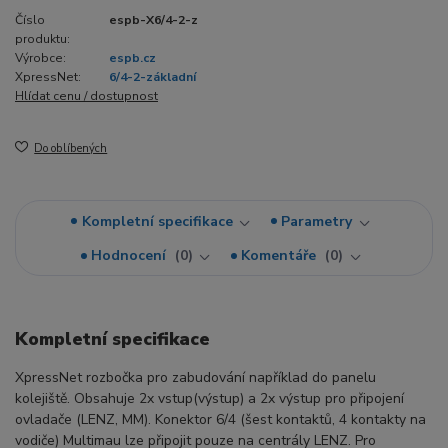
Číslo
espb-X6/4-2-z
produktu:
Výrobce:
espb.cz
XpressNet:
6/4-2-základní
Hlídat cenu / dostupnost
Do oblíbených
Kompletní specifikace
Parametry
Hodnocení
0
Komentáře
0
Kompletní specifikace
XpressNet rozbočka pro zabudování například do panelu
kolejiště. Obsahuje 2x vstup(výstup) a 2x výstup pro připojení
ovladače (LENZ, MM). Konektor 6/4 (šest kontaktů, 4 kontakty na
vodiče) Multimau lze připojit pouze na centrály LENZ. Pro