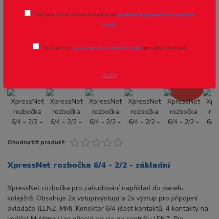
XpressNet rozbočka 6/4 - 2/2 -
Přeji si odebírat novinky e-mailem dle
podmínek zpracování osobních
základní
údajů
.
Novinka
Akce
Souhlasím se
zpracováním osobních údajů
pro účely registrace.
Zavřít
- 18 %
Ohodnotit produkt
XpressNet rozbočka 6/4 - 2/2 - základní
XpressNet rozbočka pro zabudování například do panelu
kolejiště. Obsahuje 2x vstup(výstup) a 2x výstup pro připojení
ovladače (LENZ, MM). Konektor 6/4 (šest kontaktů, 4 kontakty na
vodiče) Multimau lze připojit pouze na centrály LENZ. Pro