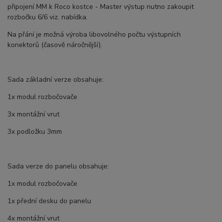
připojení MM k Roco kostce - Master výstup nutno zakoupit
rozbočku 6/6 viz. nabídka.
Na přání je možná výroba libovolného počtu výstupních
konektorů (časově náročnější).
Sada základní verze obsahuje:
1x modul rozbočovače
3x montážní vrut
3x podložku 3mm
Sada verze do panelu obsahuje:
1x modul rozbočovače
1x přední desku do panelu
4x montážní vrut