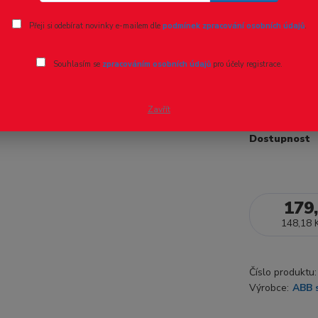
Ohodnotit pr
Přeji si odebírat novinky e-mailem dle
podmínek zpracování osobních údajů
.
Popis produkt
Souhlasím se
zpracováním osobních údajů
pro účely registrace.
bezšroub. sv
celý popis
Zavřít
Dostupnost
179
148,18 
Číslo produktu:
Výrobce:
ABB s