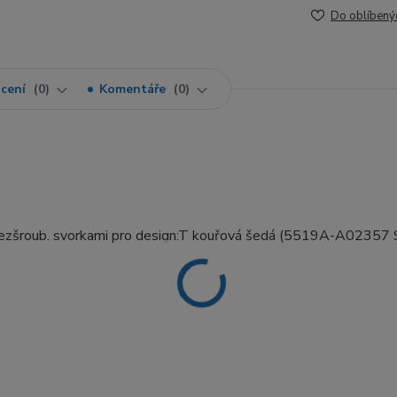
Do oblíbený
cení
0
Komentáře
0
 bezšroub. svorkami pro design:T kouřová šedá (5519A-A02357 