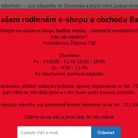
 informací --- pro zákazníky ze Slovenska a jiných zemí, pokud ch
du zásilku nevyzvednete, bude po domluvě zaslána znovu s opětov
Našem rodinném e-shopu a obchodu B
přidán na blacklist a rušeny následující objednávky.
latba
Vítejte na našem e-shopu Balíček Hobby - železniční modelářství
Více
Kde nás najdete?
Horažďovice Žižkova 758
Otevřeno
Hledat
Po - Pá 8:00 - 11:45 12:30 - 16:00
So - 8:00 - 11:45
Po telefonické domluvě kdykoliv
Dárkové poukazy, upomínkové předměty
Materiá
ednávkách, přidání, odebrání položek, úpravy objednávek na tel.: 
paní Věra se Vás ráda ujme a s čím bude umět pomoci, pomůže.
-A02357 S2 2P+T Tango kouřová šedá
dotazy, náměty, vše podrobné kolem železnice Já na tel.: 721 05
Těšíme se na Vás a jsme rádi, že Vás máme.
ango kouřová šedá
Odeslat