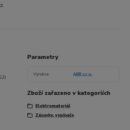
ch
Parametry
Výrobce
ABB s.r.o.
S2)
Zboží zařazeno v kategoriích
Elektromateriál
Zásuvky, vypínače