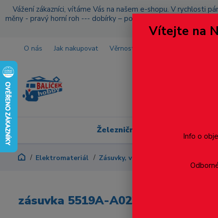
Vážení zákazníci, vítáme Vás na našem e-shopu. V rychlosti pár
měny - pravý horní roh --- dobírky – pokud si z nějakého důvo
Vítejte na 
O nás
Jak nakupovat
Věrnostní program
Doprava a p
Železniční modelářství
Info o obj
Elektromateriál
Zásuvky, vypínače
zásuvka 5519A
Odborné 
zásuvka 5519A-A02357 S2 2P+T T