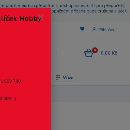
cete platit v eurech přepněte si e-shop na euro 💶 pro přepočet
nou platbou za poštovné, v opačném případě bude zrušena a účet
alíček Hobby
.
Přihlášení
0
0,00 Kč
CZK
Více
l pro modelaření
721 050 700
0 382 :-)