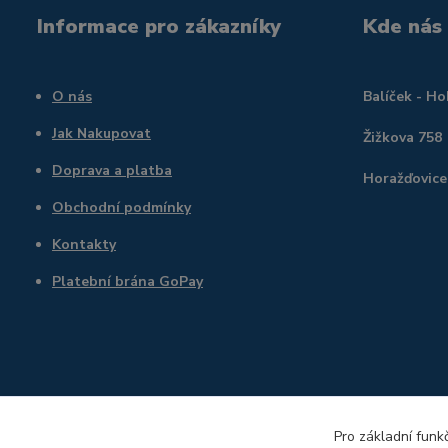
Informace pro zákazníky
Kde nás
O nás
Balíček - H
Jak Nakupovat
Žižkova 758
Doprava a platba
Horažďovice
Obchodní podmínky
Kontakty
Platební brána GoPay
Pro základní funk