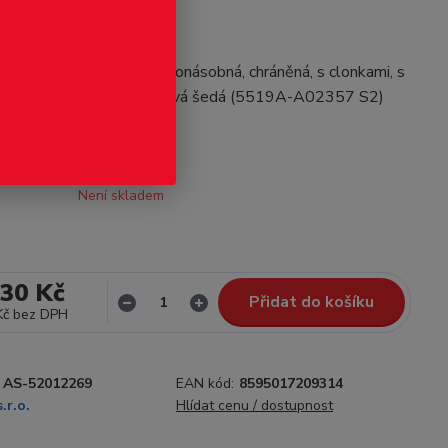
odukt
u05-Tango Zásuvka jednonásobná, chráněná, s clonkami, s
orkami pro design:T kouřová šedá (5519A-A02357 S2)
Není skladem
,30 Kč
Přidat do košíku
Kč
bez DPH
AS-52012269
EAN kód:
8595017209314
.r.o.
Hlídat cenu / dostupnost