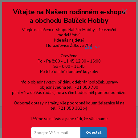
Vážení zákazníci, vítáme Vás na našem e-shopu. V rychlosti pár informací
Vítejte na Našem rodinném e-shopu
--- pro zákazníky ze Slovenska a jiných zemí, pokud chcete platit v eurech
přepněte si e-shop na euro 💶 pro přepočet měny - pravý horní roh ---
a obchodu Balíček Hobby
dobírky – pokud si z nějakého důvodu zásilku nevyzvednete, bude po
domluvě zaslána znovu s opětovnou platbou za poštovné, v opačném
případě bude zrušena a účet přidán na blacklist a rušeny následující
Vítejte na našem e-shopu Balíček Hobby - železniční
objednávky.
modelářství.
Kde nás najdete?
Horažďovice Žižkova 758
CZK
Otevřeno
Po - Pá 8:00 - 11:45 12:30 - 16:00
So - 8:00 - 11:45
0
0,00 Kč
Po telefonické domluvě kdykoliv
Info o objednávkách, přidání, odebrání položek, úpravy
objednávek na tel.: 721 050 700
paní Věra se Vás ráda ujme a s čím bude umět pomoci, pomůže.
Menu
Odborné dotazy, náměty, vše podrobné kolem železnice Já na
tel.: 721 050 382 :-)
Elektromateriál
Zásuvky, vypínače
zásuvka vest. 570.4091
Těšíme se na Vás a jsme rádi, že Vás máme.
220V modrá
Odeslat