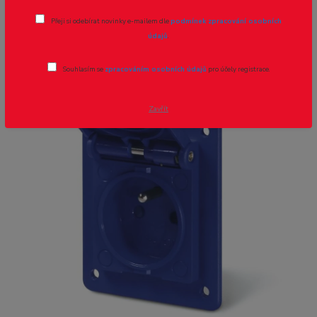
zásuvka vest. 570.4091 220V modrá
Přeji si odebírat novinky e-mailem dle
podmínek zpracování osobních
údajů
.
Souhlasím se
zpracováním osobních údajů
pro účely registrace.
Zavřít