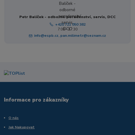
Petr Balíček - odborné poradenství, servis, DCC
+420 721 050 382
7:00 - 17:30
info@espb.cz, pan.milimetr@seznam.cz
Informace pro zákazníky
O nás
Jak Nakupovat