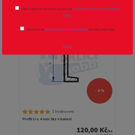
strana
z 1
Přeji si odebírat novinky e-mailem dle
podmínek zpracování osobních
údajů
.
Novinka
Souhlasím se
zpracováním osobních údajů
pro účely registrace.
Zavřít
- 8 %
1 hodnocení
Profil U v. 4 mm 3ks v balení
120,00 Kč
/
ks