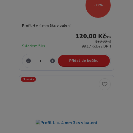
- 8 %
Profil H v. 4 mm 3ks v balení
120,00 Kč
/
ks
130,00 Kč
Skladem 5 ks
99,17 Kč
bez DPH
Přidat do košíku
Novinka