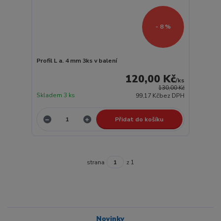
- 8 %
Profil L a. 4 mm 3ks v balení
120,00 Kč
/
ks
130,00 Kč
Skladem 3 ks
99,17 Kč
bez DPH
Přidat do košíku
strana
z 1
Novinky