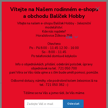
Vážení zákazníci, vítáme Vás na našem e-shopu. V rychlosti pár informací
Vítejte na Našem rodinném e-shopu
--- pro zákazníky ze Slovenska a jiných zemí, pokud chcete platit v eurech
přepněte si e-shop na euro 💶 pro přepočet měny - pravý horní roh ---
a obchodu Balíček Hobby
dobírky – pokud si z nějakého důvodu zásilku nevyzvednete, bude po
domluvě zaslána znovu s opětovnou platbou za poštovné, v opačném
případě bude zrušena a účet přidán na blacklist a rušeny následující
Vítejte na našem e-shopu Balíček Hobby - železniční
objednávky.
modelářství.
Kde nás najdete?
Horažďovice Žižkova 758
CZK
Otevřeno
Po - Pá 8:00 - 11:45 12:30 - 16:00
So - 8:00 - 11:45
0
0,00 Kč
Po telefonické domluvě kdykoliv
Info o objednávkách, přidání, odebrání položek, úpravy
objednávek na tel.: 721 050 700
paní Věra se Vás ráda ujme a s čím bude umět pomoci, pomůže.
Menu
Odborné dotazy, náměty, vše podrobné kolem železnice Já na
tel.: 721 050 382 :-)
Těšíme se na Vás a jsme rádi, že Vás máme.
Varianta profilu: 4
Odeslat