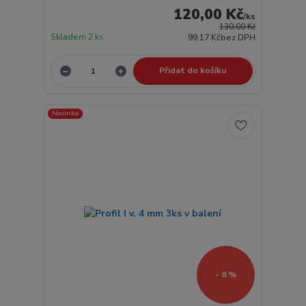
120,00 Kč
/
ks
130,00 Kč
Skladem 2 ks
99,17 Kč
bez DPH
Přidat do košíku
Novinka
- 8 %