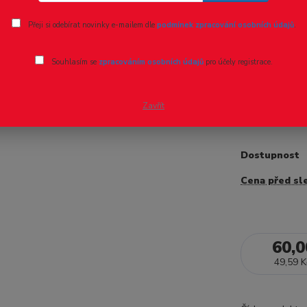
Ohodnotit pr
Přeji si odebírat novinky e-mailem dle
podmínek zpracování osobních údajů
.
Čistič pá
- 39 %
Souhlasím se
zpracováním osobních údajů
pro účely registrace.
Výrobce THER
kovové špony
Zavřít
Dostupnost
Cena před sl
60,0
49,59 K