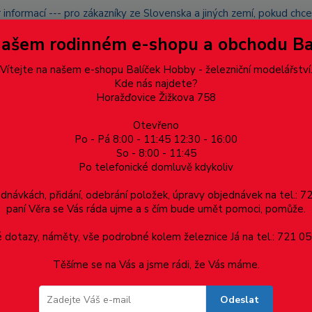
 informací --- pro zákazníky ze Slovenska a jiných zemí, pokud ch
du zásilku nevyzvednete, bude po domluvě zaslána znovu s opětov
Našem rodinném e-shopu a obchodu B
přidán na blacklist a rušeny následující objednávky.
latba
Vítejte na našem e-shopu Balíček Hobby - železniční modelářství
Více
Kde nás najdete?
Horažďovice Žižkova 758
Otevřeno
Hledat
Po - Pá 8:00 - 11:45 12:30 - 16:00
So - 8:00 - 11:45
Po telefonické domluvě kdykoliv
Dárkové poukazy, upomínkové předměty
Materiá
ednávkách, přidání, odebrání položek, úpravy objednávek na tel.: 
paní Věra se Vás ráda ujme a s čím bude umět pomoci, pomůže.
ěděná houbička velká
dotazy, náměty, vše podrobné kolem železnice Já na tel.: 721 05
Těšíme se na Vás a jsme rádi, že Vás máme.
ubička velká
Odeslat