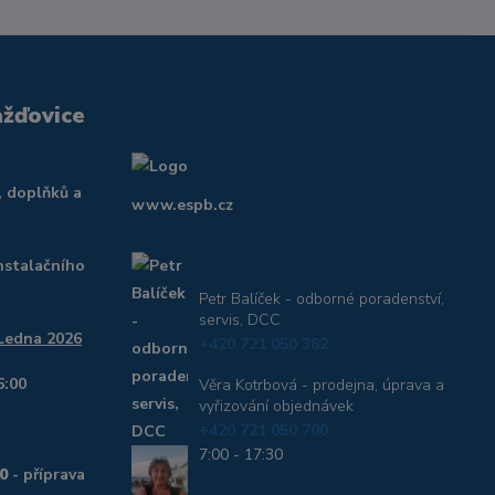
ažďovice
, doplňků a
www.espb.cz
nstalačního
Petr Balíček - odborné poradenství,
servis, DCC
 Ledna 2026
+420 721 050 382
6:00
Věra Kotrbová - prodejna, úprava a
vyřizování objednávek
+420 721 050 700
7:00 - 17:30
0
- příprava