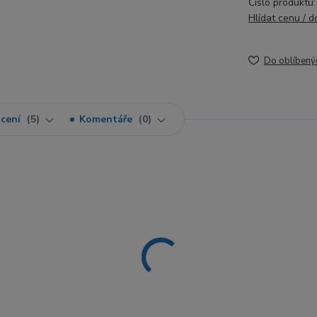
Číslo produktu:
Hlídat cenu / 
Do oblíbený
cení
5
Komentáře
0