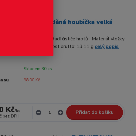
odukt
jecích hrotů, poměděná houbička velká
MALTRONICS Typ nářadí čističe hrotů Materiál vložky
 Další informace Hmotnost brutto: 13.11 g
celý popis
Skladem 30 ks
evou
98,00 Kč
0 Kč
/
ks
Přidat do košíku
č
bez DPH