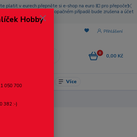
cete platit v eurech přepněte si e-shop na euro 💶 pro přepočet
nou platbou za poštovné, v opačném případě bude zrušena a účet
alíček Hobby
.
Přihlášení
0
0,00 Kč
CZK
Více
l pro modelaření
721 050 700
0 382 :-)