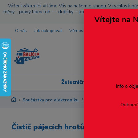
Vážení zákazníci, vítáme Vás na našem e-shopu. V rychlosti pár
měny - pravý horní roh --- dobírky – pokud si z nějakého důvo
Vítejte na 
O nás
Jak nakupovat
Věrnostní program
Doprava a p
Železniční modelářství
Info o obj
Součástky pro elektroniku
Čistič pájecích hrotů, pom
Odborné 
Čistič pájecích hrotů, poměděná ho