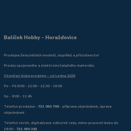
Balíček Hobby - Horažďovice
Prodejna železničních modelů, doplňků a příslušenství
Prodej spojovacího a elektroinstalačního materiálu
Otevírací doba prodejny - od Ledna 2026
Po - Pá 8:00 - 12:00 - 12:30 - 16:00
So - 8:00 - 11:45
Telefon prodejna -
721 050 700
- příprava objednávek, úprava
objednávek.
Telefon servis, digitalizace odborné rady, mimo pracovní dobu do
18:00 -
721 050 382