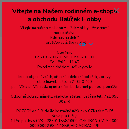
Vážení zákazníci, vítáme Vás na našem e-shopu. V rychlosti pár informací
Vítejte na Našem rodinném e-shopu
--- pro zákazníky ze Slovenska a jiných zemí, pokud chcete platit v eurech
přepněte si e-shop na euro 💶 pro přepočet měny - pravý horní roh ---
a obchodu Balíček Hobby
dobírky – pokud si z nějakého důvodu zásilku nevyzvednete, bude po
domluvě zaslána znovu s opětovnou platbou za poštovné, v opačném
případě bude zrušena a účet přidán na blacklist a rušeny následující
Vítejte na našem e-shopu Balíček Hobby - železniční
objednávky.
modelářství.
Kde nás najdete?
Horažďovice Žižkova 758
CZK
Otevřeno
Po - Pá 8:00 - 11:45 12:30 - 16:00
So - 8:00 - 11:45
0
0,00 Kč
Po telefonické domluvě kdykoliv
Info o objednávkách, přidání, odebrání položek, úpravy
objednávek na tel.: 721 050 700
paní Věra se Vás ráda ujme a s čím bude umět pomoci, pomůže.
Menu
Odborné dotazy, náměty, vše kolem železnice Já na tel.: 721 050
382 :-)
Železniční modelářství
Kardan MTB TT - 6 mm
POZOR!! od 3.8. došlo ke změně účtů jak v CZK tak v EUR!
Nově platí účty:
1. Pro platby v CZK - 283911858/0600, CZK-IBAN: CZ15 0600
Kardan MTB TT - 6 mm
0000 0002 8391 1858, BIC: AGBACZPP