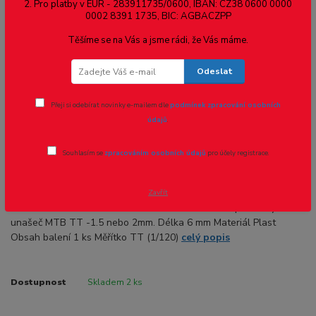
2. Pro platby v EUR - 283911735/0600, IBAN: CZ38 0600 0000
0002 8391 1735, BIC: AGBACZPP
Těšíme se na Vás a jsme rádi, že Vás máme.
Odeslat
Přeji si odebírat novinky e-mailem dle
podmínek zpracování osobních
údajů
.
Ohodnotit produkt
Souhlasím se
zpracováním osobních údajů
pro účely registrace.
Kardan MTB TT - 6 mm
Zavřít
Kardan MTB - vzdálenost středů kolíčků 6 mm. Doporučený
unašeč MTB TT -1.5 nebo 2mm. Délka 6 mm Materiál Plast
Obsah balení 1 ks Měřítko TT (1/120)
celý popis
Dostupnost
Skladem 2 ks