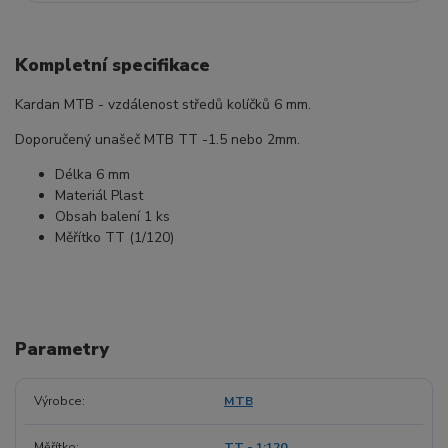
Kompletní specifikace
Kardan MTB - vzdálenost středů kolíčků 6 mm.
Doporučený unašeč MTB TT -1.5 nebo 2mm.
Délka 6 mm
Materiál Plast
Obsah balení 1 ks
Měřítko TT (1/120)
Parametry
Výrobce
MTB
Měřítko
TT - 1:120