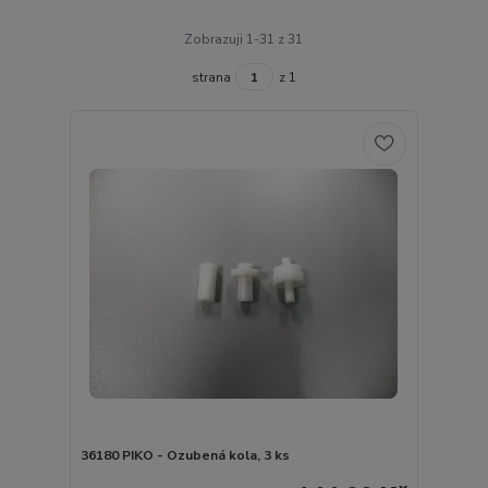
Zobrazuji 1-31 z 31
strana
z 1
36180 PIKO - Ozubená kola, 3 ks