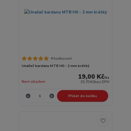
4 hodnocení
Unašeč kardanu MTB H0 - 2 mm krátký
19,00 Kč
/
ks
Není skladem
15,70 Kč
bez DPH
Přidat do košíku