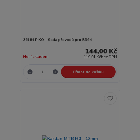
36184 PIKO - Sada převodů pro BR64
144,00 Kč
Není skladem
119,01 Kč
bez DPH
Přidat do košíku