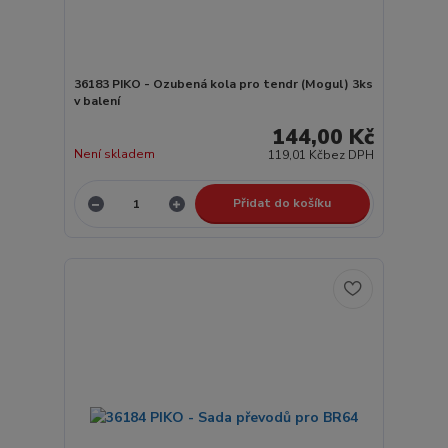
36183 PIKO - Ozubená kola pro tendr (Mogul) 3ks
v balení
144,00 Kč
Není skladem
119,01 Kč
bez DPH
Přidat do košíku