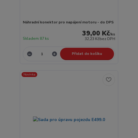
Náhradní konektor pro napájení motoru - do DPS
39,00 Kč
/
ks
Skladem 87 ks
32,23 Kč
bez DPH
Přidat do košíku
Novinka