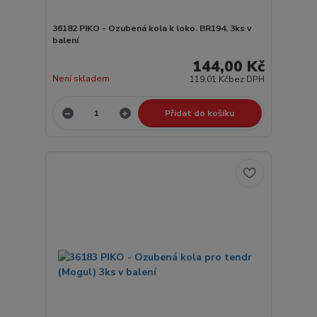
36182 PIKO - Ozubená kola k loko. BR194, 3ks v
balení
144,00 Kč
Není skladem
119,01 Kč
bez DPH
Přidat do košíku