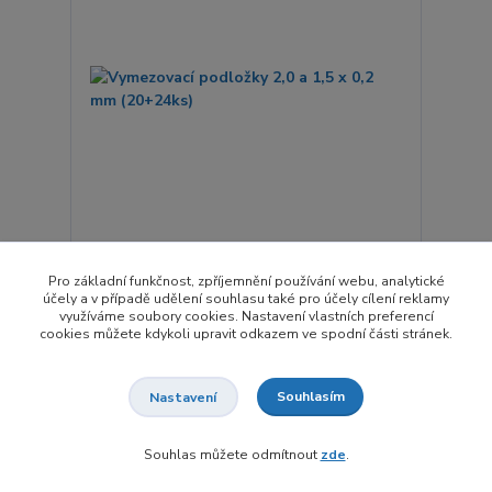
2 hodnocení
Pro základní funkčnost, zpříjemnění používání webu, analytické
Vymezovací podložky 2,0 a 1,5 x 0,2 mm (20+24ks)
účely a v případě udělení souhlasu také pro účely cílení reklamy
využíváme soubory cookies. Nastavení vlastních preferencí
40,00 Kč
cookies můžete kdykoli upravit odkazem ve spodní části stránek.
/
ks
Skladem 20 ks
33,06 Kč
bez DPH
Souhlasím
Nastavení
Přidat do košíku
Souhlas můžete odmítnout
zde
.