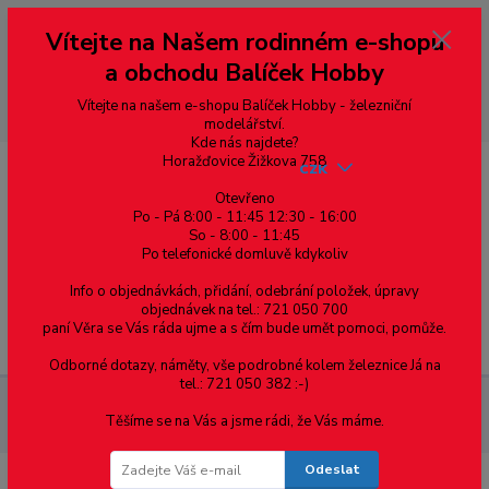
Vážení zákazníci, vítáme Vás na našem e-shopu. V rychlosti pár informací
Vítejte na Našem rodinném e-shopu
--- pro zákazníky ze Slovenska a jiných zemí, pokud chcete platit v eurech
přepněte si e-shop na euro 💶 pro přepočet měny - pravý horní roh ---
a obchodu Balíček Hobby
dobírky – pokud si z nějakého důvodu zásilku nevyzvednete, bude po
domluvě zaslána znovu s opětovnou platbou za poštovné, v opačném
případě bude zrušena a účet přidán na blacklist a rušeny následující
Vítejte na našem e-shopu Balíček Hobby - železniční
objednávky.
modelářství.
Kde nás najdete?
Horažďovice Žižkova 758
CZK
Otevřeno
Po - Pá 8:00 - 11:45 12:30 - 16:00
So - 8:00 - 11:45
0
0,00 Kč
Po telefonické domluvě kdykoliv
Info o objednávkách, přidání, odebrání položek, úpravy
objednávek na tel.: 721 050 700
paní Věra se Vás ráda ujme a s čím bude umět pomoci, pomůže.
Menu
Odborné dotazy, náměty, vše podrobné kolem železnice Já na
tel.: 721 050 382 :-)
Železniční modelářství
Náhradní díly a doplňky
Stavba
Těšíme se na Vás a jsme rádi, že Vás máme.
pojezdů, náhradní díly
Sady převodů, převody, kardany
Odeslat