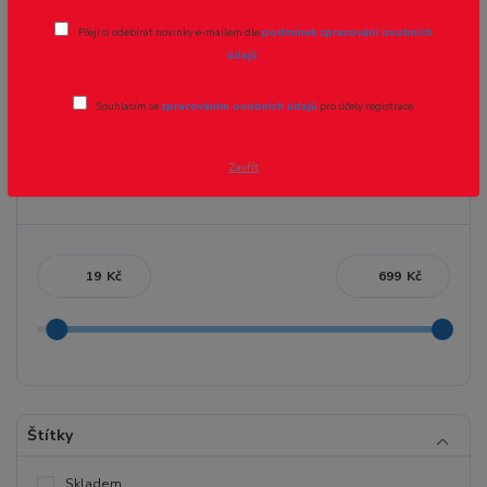
Sady převodů, převody, kardany
Přeji si odebírat novinky e-mailem dle
podmínek zpracování osobních
údajů
.
Sady převodů, kardany, unašeče, setrvačníky, podložky a jiné díly
určené ke stavbě.
Souhlasím se
zpracováním osobních údajů
pro účely registrace.
Zavřít
Cena:
Kč
Kč
Štítky
Skladem