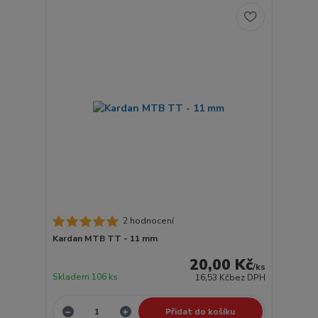
2 hodnocení
Kardan MTB TT - 11 mm
20,00 Kč
/
ks
Skladem 106 ks
16,53 Kč
bez DPH
Přidat do košíku