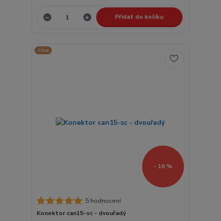
Přidat do košíku
Akce
- 16 %
5 hodnocení
Konektor can15-sc - dvouřadý