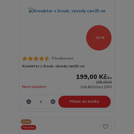
- 33 %
5 hodnocení
Konektor s šroub. vývody can25-se
199,00 Kč
/
ks
295,00 Kč
Není skladem
164,46 Kč
bez DPH
Přidat do košíku
Akce
Novinka