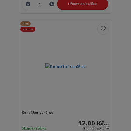
Přidat do košíku
Akce
Novinka
Konektor can9-sc
12,00 Kč
/
ks
Skladem 56 ks
9,92 Kč
bez DPH