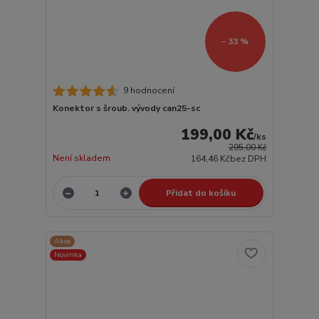
- 33 %
9 hodnocení
Konektor s šroub. vývody can25-sc
199,00 Kč
/
ks
295,00 Kč
Není skladem
164,46 Kč
bez DPH
Přidat do košíku
Akce
Novinka