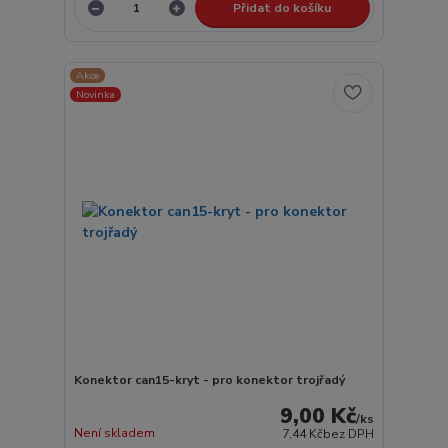
Přidat do košíku
Akce
Novinka
Konektor can15-kryt - pro konektor trojřadý
9,00 Kč
/
ks
Není skladem
7,44 Kč
bez DPH