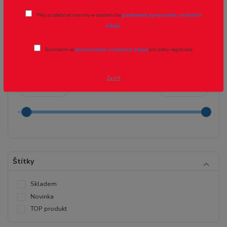
Konektory canon
Přeji si odebírat novinky e-mailem dle
podmínek zpracování osobních
údajů
.
Cena:
Souhlasím se
zpracováním osobních údajů
pro účely registrace.
Zavřít
Kč
Kč
Štítky
Skladem
Novinka
TOP produkt