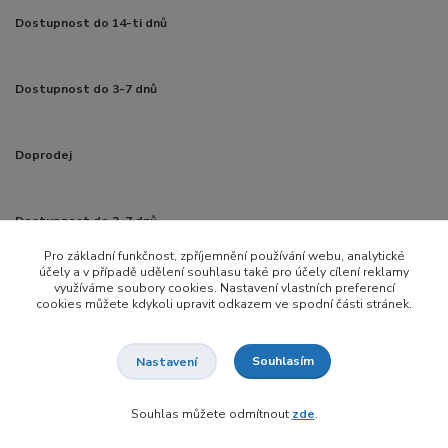
Dostupnost do 14-ti dnů
Dostupnost do 3-7 dnů
Doprodej
Dostupnost do 3-7 dnů
Pro základní funkčnost, zpříjemnění používání webu, analytické
účely a v případě udělení souhlasu také pro účely cílení reklamy
Dostupnost do 3-7 dnů
využíváme soubory cookies. Nastavení vlastních preferencí
cookies můžete kdykoli upravit odkazem ve spodní části stránek.
Dostupnost do 14-ti dnů
Souhlasím
Nastavení
Souhlas můžete odmítnout
zde
.
Dostupnost do 14-ti dnů