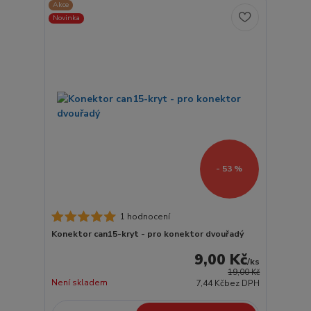
Akce
Novinka
- 53 %
1 hodnocení
Konektor can15-kryt - pro konektor dvouřadý
9,00 Kč
/
ks
19,00 Kč
Není skladem
7,44 Kč
bez DPH