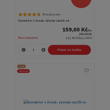
8 hodnocení
Konektor s šroub. vývody can15-se
159,00 Kč
/
ks
205,00 Kč
Není skladem
131,40 Kč
bez DPH
Přidat do košíku
Akce
Novinka