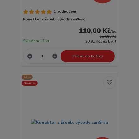
1 hodnocení
Konektor s šroub. vývody can9-sc
110,00 Kč
/
ks
184,00 Kč
Skladem 17 ks
90,91 Kč
bez DPH
Přidat do košíku
Akce
Novinka