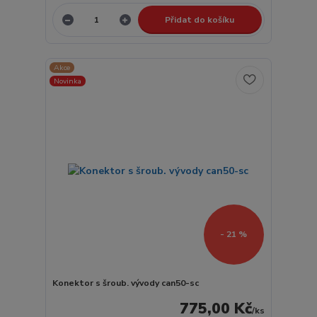
Přidat do košíku
Akce
Novinka
- 21 %
Konektor s šroub. vývody can50-sc
775,00 Kč
/
ks