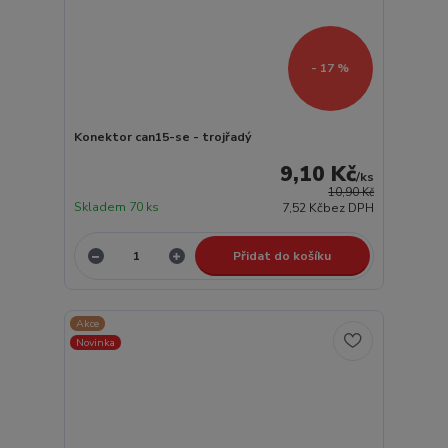
- 17 %
Konektor can15-se - trojřadý
9,10 Kč
/
ks
10,90 Kč
Skladem 70 ks
7,52 Kč
bez DPH
Přidat do košíku
Akce
Novinka