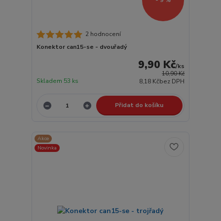
- 9 %
2 hodnocení
Konektor can15-se - dvouřadý
9,90 Kč
/
ks
10,90 Kč
Skladem 53 ks
8,18 Kč
bez DPH
Přidat do košíku
Akce
Novinka