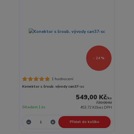
- 24 %
1 hodnocení
Konektor s šroub. vývody can37-sc
549,00 Kč
/
ks
720,00 Kč
Skladem 1 ks
453,72 Kč
bez DPH
Přidat do košíku