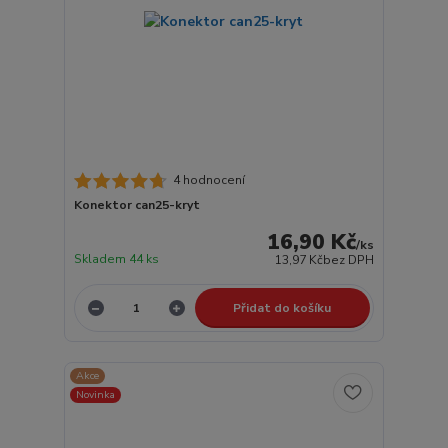
4 hodnocení
Konektor can25-kryt
16,90 Kč
/
ks
Skladem 44 ks
13,97 Kč
bez DPH
Přidat do košíku
Akce
Novinka