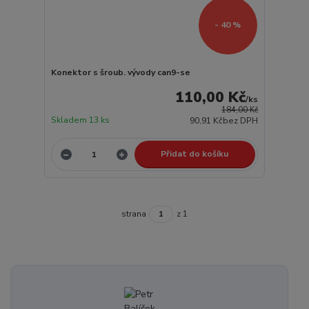
- 40 %
Konektor s šroub. vývody can9-se
110,00 Kč
/
ks
184,00 Kč
Skladem 13 ks
90,91 Kč
bez DPH
Přidat do košíku
strana
z 1