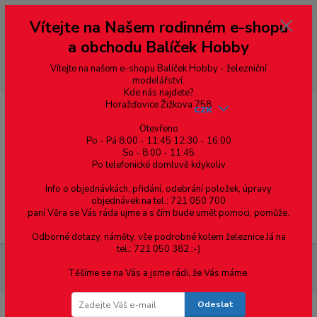
Vážení zákazníci, vítáme Vás na našem e-shopu. V rychlosti pár informací
Vítejte na Našem rodinném e-shopu
--- pro zákazníky ze Slovenska a jiných zemí, pokud chcete platit v eurech
přepněte si e-shop na euro 💶 pro přepočet měny - pravý horní roh ---
a obchodu Balíček Hobby
dobírky – pokud si z nějakého důvodu zásilku nevyzvednete, bude po
domluvě zaslána znovu s opětovnou platbou za poštovné, v opačném
případě bude zrušena a účet přidán na blacklist a rušeny následující
Vítejte na našem e-shopu Balíček Hobby - železniční
objednávky.
modelářství.
Kde nás najdete?
Horažďovice Žižkova 758
CZK
Otevřeno
Po - Pá 8:00 - 11:45 12:30 - 16:00
So - 8:00 - 11:45
0
0,00 Kč
Po telefonické domluvě kdykoliv
Info o objednávkách, přidání, odebrání položek, úpravy
objednávek na tel.: 721 050 700
paní Věra se Vás ráda ujme a s čím bude umět pomoci, pomůže.
Menu
Odborné dotazy, náměty, vše podrobné kolem železnice Já na
tel.: 721 050 382 :-)
Součástky pro elektroniku
Patice, konektory
Konektory
Těšíme se na Vás a jsme rádi, že Vás máme.
Konektory canon
Odeslat