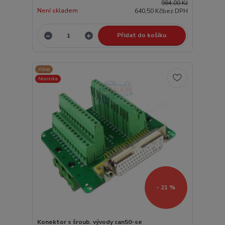
984,00 Kč
Není skladem
640,50 Kč
bez DPH
Přidat do košíku
Akce
Novinka
- 21 %
Konektor s šroub. vývody can50-se