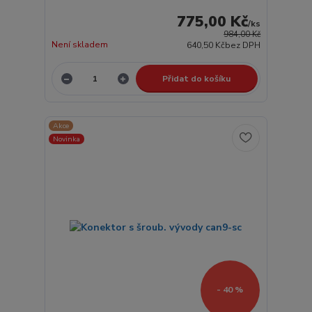
775,00 Kč
/
ks
984,00 Kč
Není skladem
640,50 Kč
bez DPH
Přidat do košíku
Akce
Novinka
- 40 %