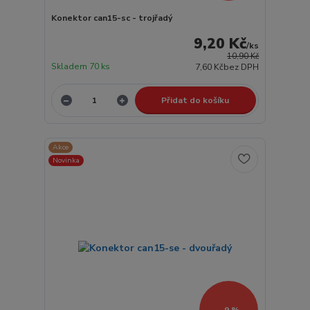
Konektor can15-sc - trojřadý
9,20 Kč
/
ks
10,90 Kč
Skladem 70 ks
7,60 Kč
bez DPH
Přidat do košíku
Akce
Novinka