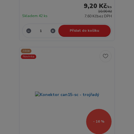
9,20 Kč
/
ks
10,90 Kč
Skladem 42 ks
7,60 Kč
bez DPH
Přidat do košíku
Akce
Novinka
- 16 %