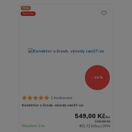
Akce
Novinka
- 24 %
1 hodnocení
Konektor s šroub. vývody can37-se
549,00 Kč
/
ks
720,00 Kč
Skladem 2 ks
453,72 Kč
bez DPH