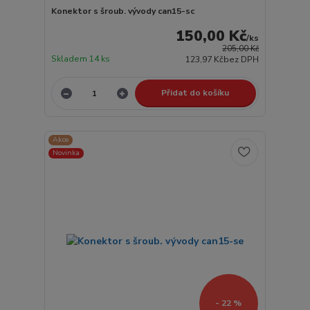
Konektor s šroub. vývody can15-sc
150,00 Kč
/
ks
205,00 Kč
Skladem 14 ks
123,97 Kč
bez DPH
Přidat do košíku
Akce
Novinka
- 22 %