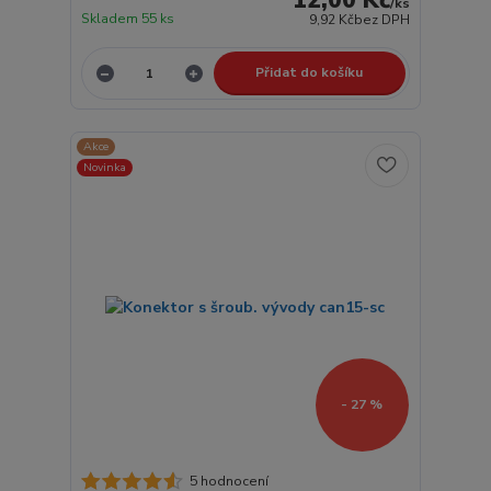
12,00 Kč
/
ks
Skladem 55 ks
9,92 Kč
bez DPH
Přidat do košíku
Akce
Novinka
- 27 %
5 hodnocení