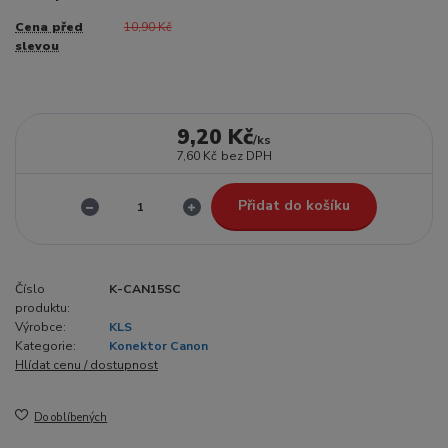
Cena před
10,90 Kč
slevou
9,20 Kč
/
ks
7,60 Kč
bez DPH
Přidat do košíku
Číslo
K-CAN15SC
produktu:
Výrobce:
KLS
Kategorie:
Konektor Canon
Hlídat cenu / dostupnost
Do oblíbených