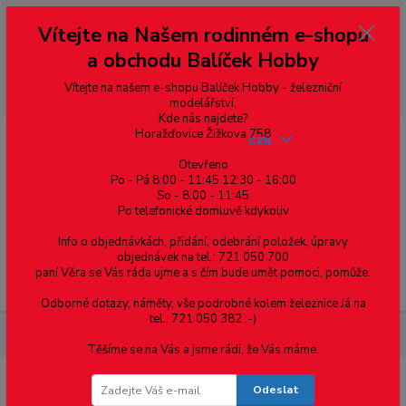
Vážení zákazníci, vítáme Vás na našem e-shopu. V rychlosti pár informací
Vítejte na Našem rodinném e-shopu
--- pro zákazníky ze Slovenska a jiných zemí, pokud chcete platit v eurech
přepněte si e-shop na euro 💶 pro přepočet měny - pravý horní roh ---
a obchodu Balíček Hobby
dobírky – pokud si z nějakého důvodu zásilku nevyzvednete, bude po
domluvě zaslána znovu s opětovnou platbou za poštovné, v opačném
případě bude zrušena a účet přidán na blacklist a rušeny následující
Vítejte na našem e-shopu Balíček Hobby - železniční
objednávky.
modelářství.
Kde nás najdete?
Horažďovice Žižkova 758
CZK
Otevřeno
Po - Pá 8:00 - 11:45 12:30 - 16:00
So - 8:00 - 11:45
0
0,00 Kč
Po telefonické domluvě kdykoliv
Info o objednávkách, přidání, odebrání položek, úpravy
objednávek na tel.: 721 050 700
paní Věra se Vás ráda ujme a s čím bude umět pomoci, pomůže.
Menu
Odborné dotazy, náměty, vše podrobné kolem železnice Já na
tel.: 721 050 382 :-)
Součástky pro elektroniku
Konektor can15-sc - dvouřadý
Těšíme se na Vás a jsme rádi, že Vás máme.
Odeslat
Konektor can15-sc - dvouřadý