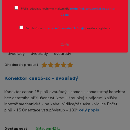
Přeji si odebírat novinky e-mailem dle
podmínek zpracování osobních
Akce
údajů
.
Souhlasím se
zpracováním osobních údajů
pro účely registrace.
- 16 %
Zavřít
Ohodnotit produkt
Konektor can15-sc - dvouřadý
Konektor canon 15 pinů dvouřadý - samec - samostatný konektor
bez ostatního příslušenství (kryt + šroubky) s pájecími kalíšky
Montáž mechanická - na kabel Vidlice/zásuvka - vidlice Počet
pinů - 15 Orientace vstup/výstup - 180°
celý popis
Dostupnost
Skladem 42 ks