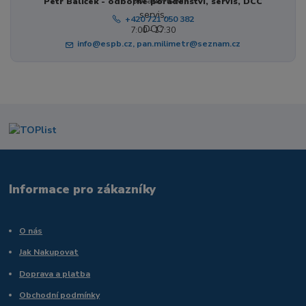
Petr Balíček - odborné poradenství, servis, DCC
+420 721 050 382
7:00 - 17:30
info@espb.cz, pan.milimetr@seznam.cz
Informace pro zákazníky
O nás
Jak Nakupovat
Doprava a platba
Obchodní podmínky