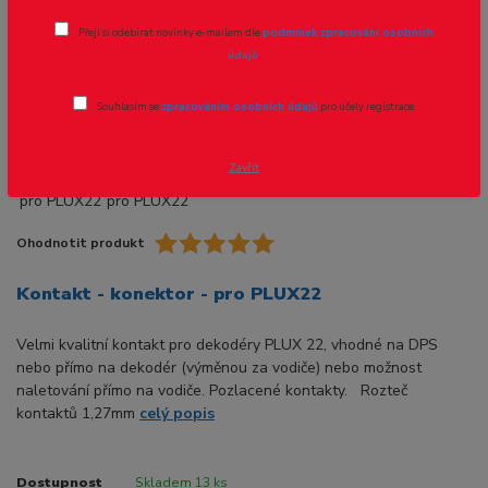
Přeji si odebírat novinky e-mailem dle
podmínek zpracování osobních
Novinka
údajů
.
Souhlasím se
zpracováním osobních údajů
pro účely registrace.
Zavřít
Ohodnotit produkt
Kontakt - konektor - pro PLUX22
Velmi kvalitní kontakt pro dekodéry PLUX 22, vhodné na DPS
nebo přímo na dekodér (výměnou za vodiče) nebo možnost
naletování přímo na vodiče. Pozlacené kontakty. Rozteč
kontaktů 1,27mm
celý popis
Dostupnost
Skladem 13 ks