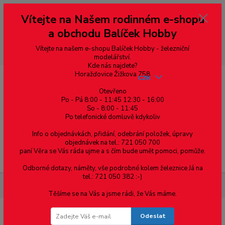
Vážení zákazníci, vítáme Vás na našem e-shopu. V rychlosti pár informací
Vítejte na Našem rodinném e-shopu
--- pro zákazníky ze Slovenska a jiných zemí, pokud chcete platit v eurech
přepněte si e-shop na euro 💶 pro přepočet měny - pravý horní roh ---
a obchodu Balíček Hobby
dobírky – pokud si z nějakého důvodu zásilku nevyzvednete, bude po
domluvě zaslána znovu s opětovnou platbou za poštovné, v opačném
případě bude zrušena a účet přidán na blacklist a rušeny následující
Vítejte na našem e-shopu Balíček Hobby - železniční
objednávky.
modelářství.
Kde nás najdete?
Horažďovice Žižkova 758
CZK
Otevřeno
Po - Pá 8:00 - 11:45 12:30 - 16:00
So - 8:00 - 11:45
0
0,00 Kč
Po telefonické domluvě kdykoliv
Info o objednávkách, přidání, odebrání položek, úpravy
objednávek na tel.: 721 050 700
paní Věra se Vás ráda ujme a s čím bude umět pomoci, pomůže.
Menu
Odborné dotazy, náměty, vše podrobné kolem železnice Já na
tel.: 721 050 382 :-)
Železniční modelářství
Kontakt - konektor - pro PLUX22
Těšíme se na Vás a jsme rádi, že Vás máme.
Odeslat
Kontakt - konektor - pro PLUX22