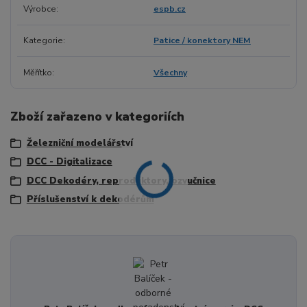
Výrobce
espb.cz
Kategorie
Patice / konektory NEM
Měřítko
Všechny
Zboží zařazeno v kategoriích
Železniční modelářství
DCC - Digitalizace
DCC Dekodéry, reproduktory, ozvučnice
Příslušenství k dekodérům