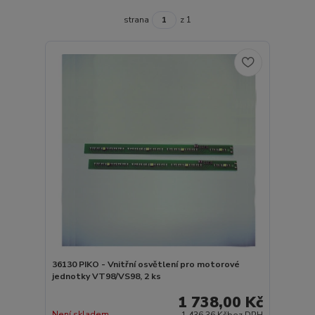
strana
z 1
36130 PIKO - Vnitřní osvětlení pro motorové
jednotky VT98/VS98, 2 ks
1 738,00 Kč
Není skladem
1 436,36 Kč
bez DPH