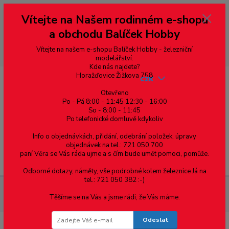
Vážení zákazníci, vítáme Vás na našem e-shopu. V rychlosti pár informací
Vítejte na Našem rodinném e-shopu
--- pro zákazníky ze Slovenska a jiných zemí, pokud chcete platit v eurech
přepněte si e-shop na euro 💶 pro přepočet měny - pravý horní roh ---
a obchodu Balíček Hobby
dobírky – pokud si z nějakého důvodu zásilku nevyzvednete, bude po
domluvě zaslána znovu s opětovnou platbou za poštovné, v opačném
případě bude zrušena a účet přidán na blacklist a rušeny následující
Vítejte na našem e-shopu Balíček Hobby - železniční
objednávky.
modelářství.
Kde nás najdete?
Horažďovice Žižkova 758
CZK
Otevřeno
Po - Pá 8:00 - 11:45 12:30 - 16:00
So - 8:00 - 11:45
0
0,00 Kč
Po telefonické domluvě kdykoliv
Info o objednávkách, přidání, odebrání položek, úpravy
objednávek na tel.: 721 050 700
paní Věra se Vás ráda ujme a s čím bude umět pomoci, pomůže.
Menu
Odborné dotazy, náměty, vše podrobné kolem železnice Já na
tel.: 721 050 382 :-)
Železniční modelářství
Náhradní díly a doplňky
Osvětlení
Těšíme se na Vás a jsme rádi, že Vás máme.
pro vozy & loko
Lokomotivy
Odeslat