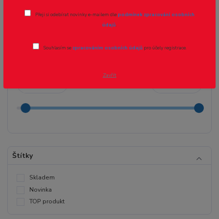
Lokomotivy
Přeji si odebírat novinky e-mailem dle
podmínek zpracování osobních
údajů
.
Cena:
Souhlasím se
zpracováním osobních údajů
pro účely registrace.
Zavřít
Kč
Kč
Štítky
Skladem
Novinka
TOP produkt