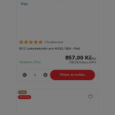
2 hodnocení
DCC Lokodekodér pro M152 / 810 - Peli
857,00 Kč
/
ks
Skladem 15 ks
708,26 Kč
bez DPH
Přidat do košíku
Akce
Novinka