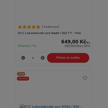
1 hodnocení
DCC Lokodekodér pre Baafx / 010 TT - Peli
649,00 Kč
/
ks
Skladem 7 ks
536,36 Kč
bez DPH
Přidat do košíku
Akce
Novinka