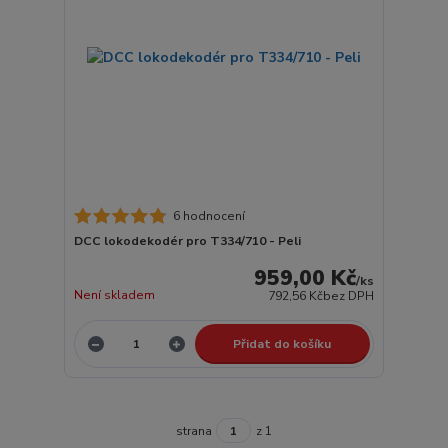
6 hodnocení
DCC lokodekodér pro T334/710 - Peli
959,00 Kč
/
ks
Není skladem
792,56 Kč
bez DPH
Přidat do košíku
strana
z 1