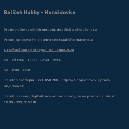
Balíček Hobby - Horažďovice
Prodejna železničních modelů, doplňků a příslušenství
Prodej spojovacího a elektroinstalačního materiálu
Otevírací doba prodejny - od Ledna 2026
Po - Pá 8:00 - 12:00 - 12:30 - 16:00
So - 8:00 - 11:45
Telefon prodejna -
721 050 700
- příprava objednávek, úprava
objednávek.
Telefon servis, digitalizace odborné rady, mimo pracovní dobu do
18:00 -
721 050 382