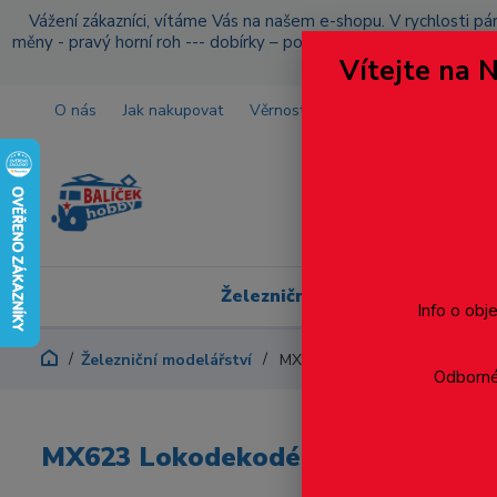
Vážení zákazníci, vítáme Vás na našem e-shopu. V rychlosti pár
měny - pravý horní roh --- dobírky – pokud si z nějakého důvo
Vítejte na 
O nás
Jak nakupovat
Věrnostní program
Doprava a p
Železniční modelářství
Info o obj
Železniční modelářství
MX623 Lokodekodér
Odborné 
MX623 Lokodekodér