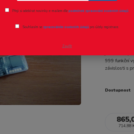
Ohodnotit pr
Přeji si odebírat novinky e-mailem dle
podmínek zpracování osobních údajů
.
MX623 Lo
Souhlasím se
zpracováním osobních údajů
pro účely registrace.
MX623 Lokode
N a TT. proud
Zavřít
jízdních stup
999 funkční 
závislosti s p
Dostupnost
865,
714,88 