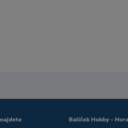
 najdete
Balíček Hobby - Hor