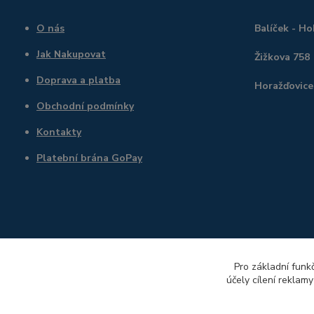
O nás
Balíček - H
Jak Nakupovat
Žižkova 758
Doprava a platba
Horažďovice
Obchodní podmínky
Kontakty
Platební brána GoPay
Pro základní funk
účely cílení reklam