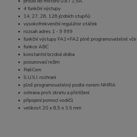
proud do motoru 0,8 / 1,5A
4 funkční výstupy
14, 27, 28, 128 jízdních stupňů
vysokofrekvenční regulátor otáček
rozsah adres 1 - 9 999
funkční výstupy FA1+FA2 plně programovatelné vče
funkce ABC
konstantní brzdná dráha
posunovací režim
RailCom
S.U.S.I. rozhraní
plně programovatelný podle norem NMRA
ochrana proti zkratu a přetížení
připojení pomocí vodičů
velikost 20 x 8,5 x 3,5 mm