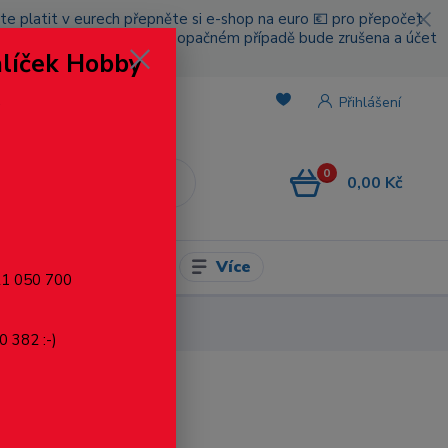
cete platit v eurech přepněte si e-shop na euro 💶 pro přepočet
nou platbou za poštovné, v opačném případě bude zrušena a účet
alíček Hobby
.
Přihlášení
0
0,00 Kč
CZK
Více
l pro modelaření
721 050 700
0 382 :-)