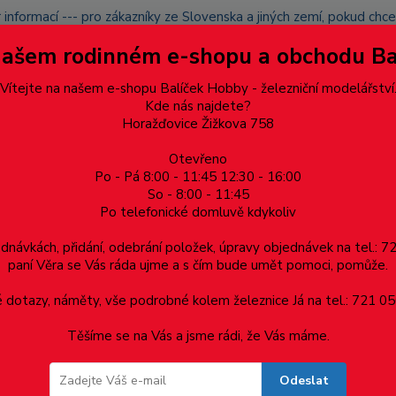
 informací --- pro zákazníky ze Slovenska a jiných zemí, pokud ch
du zásilku nevyzvednete, bude po domluvě zaslána znovu s opětov
Našem rodinném e-shopu a obchodu B
přidán na blacklist a rušeny následující objednávky.
latba
Vítejte na našem e-shopu Balíček Hobby - železniční modelářství
Více
Kde nás najdete?
Horažďovice Žižkova 758
Otevřeno
Hledat
Po - Pá 8:00 - 11:45 12:30 - 16:00
So - 8:00 - 11:45
Po telefonické domluvě kdykoliv
Dárkové poukazy, upomínkové předměty
Materiá
ednávkách, přidání, odebrání položek, úpravy objednávek na tel.: 
paní Věra se Vás ráda ujme a s čím bude umět pomoci, pomůže.
dotazy, náměty, vše podrobné kolem železnice Já na tel.: 721 05
Těšíme se na Vás a jsme rádi, že Vás máme.
Odeslat