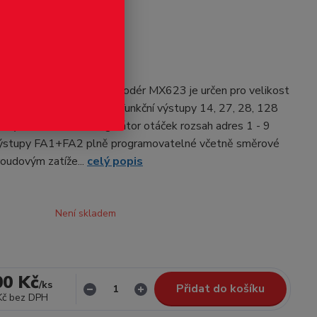
odukt
kodekodér ZIMO
kodér Lokomotivní dekodér MX623 je určen pro velikost
 do motoru 0,8 / 1,5A 4 funkční výstupy 14, 27, 28, 128
ňů vysokofrekvenční regulátor otáček rozsah adres 1 - 9
výstupy FA1+FA2 plně programovatelné včetně směrové
roudovým zatíže...
celý popis
Není skladem
00 Kč
/
ks
Přidat do košíku
Kč
bez DPH