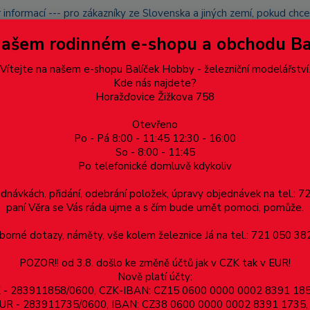
 informací --- pro zákazníky ze Slovenska a jiných zemí, pokud ch
du zásilku nevyzvednete, bude po domluvě zaslána znovu s opětov
Našem rodinném e-shopu a obchodu B
přidán na blacklist a rušeny následující objednávky.
latba
Vítejte na našem e-shopu Balíček Hobby - železniční modelářství
Více
Kde nás najdete?
Horažďovice Žižkova 758
Otevřeno
Hledat
Po - Pá 8:00 - 11:45 12:30 - 16:00
So - 8:00 - 11:45
Po telefonické domluvě kdykoliv
Dárkové poukazy, upomínkové předměty
Materiá
ednávkách, přidání, odebrání položek, úpravy objednávek na tel.: 
paní Věra se Vás ráda ujme a s čím bude umět pomoci, pomůže.
odéry, reproduktory, ozvučnice
Lokomotivní dekodéry
orné dotazy, náměty, vše kolem železnice Já na tel.: 721 050 382
POZOR!! od 3.8. došlo ke změně účtů jak v CZK tak v EUR!
Nově platí účty:
otivní dekodéry
ZK - 283911858/0600, CZK-IBAN: CZ15 0600 0000 0002 8391 1
v EUR - 283911735/0600, IBAN: CZ38 0600 0000 0002 8391 1735