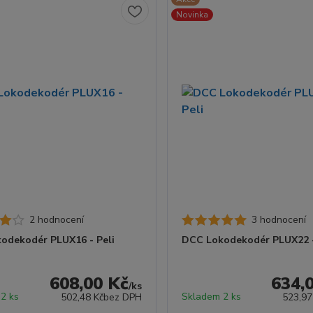
Novinka
2 hodnocení
3 hodnocení
odekodér PLUX16 - Peli
DCC Lokodekodér PLUX22 -
608,00 Kč
634,
/
ks
2 ks
Skladem 2 ks
502,48 Kč
bez DPH
523,97