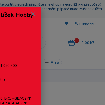
cete platit v eurech přepněte si e-shop na euro 💶 pro přepočet
nou platbou za poštovné, v opačném případě bude zrušena a účet
alíček Hobby
.
Přihlášení
0
0,00 Kč
CZK
Více
l pro modelaření
721 050 700
 :-)
858, BIC: AGBACZPP
, BIC: AGBACZPP