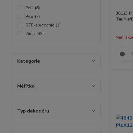
PeLi
(8)
36123 P
Piko
(7)
Taurus/
STE-electronic
(1)
Zimo
(43)
Není skl
Kategorie
Měřítko
Typ dekodéru