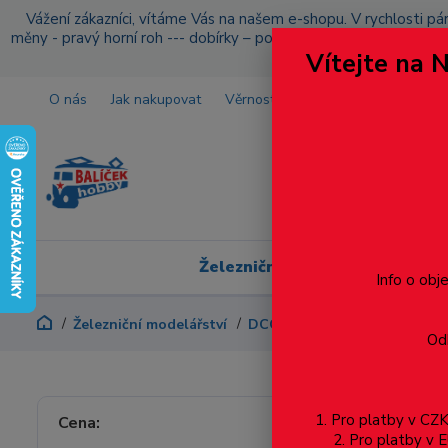
Vážení zákazníci, vítáme Vás na našem e-shopu. V rychlosti pár
měny - pravý horní roh --- dobírky – pokud si z nějakého důvo
Vítejte na 
O nás
Jak nakupovat
Věrnostní program
Doprava a p
Železniční modelářství
Info o obj
Železniční modelářství
DCC - Digitalizace
DCC Dek
Odb
Lokom
1. Pro platby v C
Cena:
2. Pro platby 