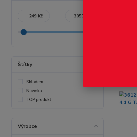
Nejnověj
Kč
Kč
Zobrazuji 1-
Štítky
Skladem
Novinka
TOP produkt
Výrobce