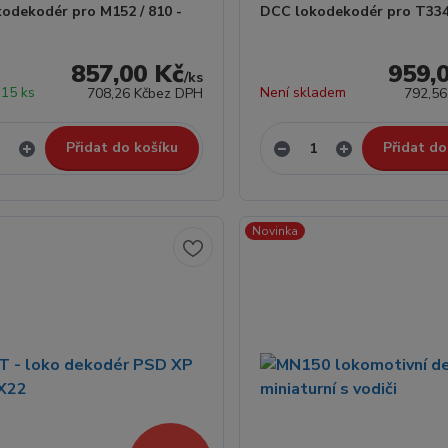
odekodér pro M152 / 810 -
DCC lokodekodér pro T334/
857,00 Kč
959,
/
ks
15 ks
Není skladem
708,26 Kč
bez DPH
792,56
Přidat do košíku
Přidat do
Novinka