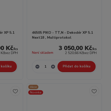
ér XP 5.1
46505 PIKO - TT,N - Dekodér XP 5.1
Next18 , Multiprotokol
00 Kč
3 050,00 Kč
/
ks
/
ks
Není skladem
 Kč
bez DPH
2 520,66 Kč
bez DPH
 košíku
Přidat do košíku
Akce
Novinka