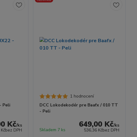
1 hodnocení
 Peli
DCC Lokodekodér pre Baafx / 010 TT
- Peli
00 Kč
649,00 Kč
/
ks
/
ks
Skladem 7 ks
 Kč
bez DPH
536,36 Kč
bez DPH