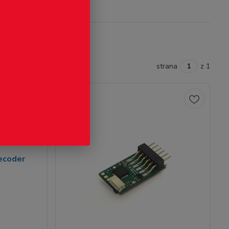
strana
z 1