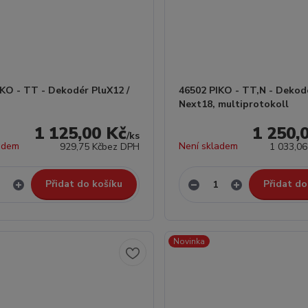
IKO - TT - Dekodér PluX12 /
46502 PIKO - TT,N - Dekod
8
Next18, multiprotokoll
1 125,00 Kč
1 250,
/
ks
adem
Není skladem
929,75 Kč
bez DPH
1 033,06
Přidat do košíku
Přidat do
Novinka