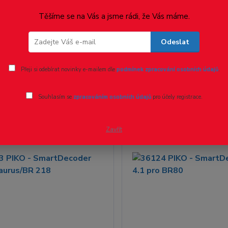
Těšíme se na Vás a jsme rádi, že Vás máme.
ší
Nejlevnější
Nejdražší
Odeslat
59 z 59
Přeji si odebírat novinky e-mailem dle
podmínek zpracování osobních údajů
.
Souhlasím se
zpracováním osobních údajů
pro účely registrace.
Zavřít