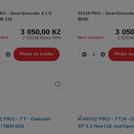
IKO - SmartDecoder 4.1 G
36124 PIKO - SmartDecoder
BR 218
BR80
3 050,00 Kč
3 050
adem
Není skladem
2 520,66 Kč
bez DPH
2 520,66
Přidat do košíku
Přidat do