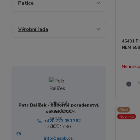
Patice
Výrobní řada
46401 P
NEM 65
Není skl
Petr Balíček - odborné poradenství,
Akce
servis, DCC
Novinka
+420 721 050 382
7:00 - 17:30
info@espb.cz,