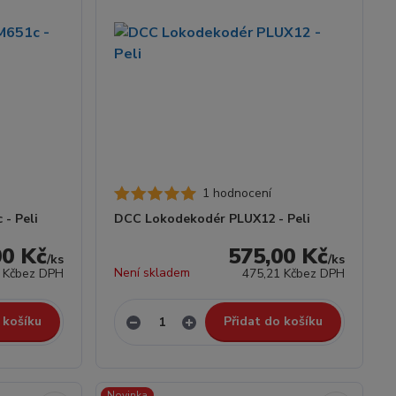
1 hodnocení
- Peli
DCC Lokodekodér PLUX12 - Peli
00 Kč
575,00 Kč
/
ks
/
ks
Není skladem
 Kč
bez DPH
475,21 Kč
bez DPH
 košíku
Přidat do košíku
Novinka