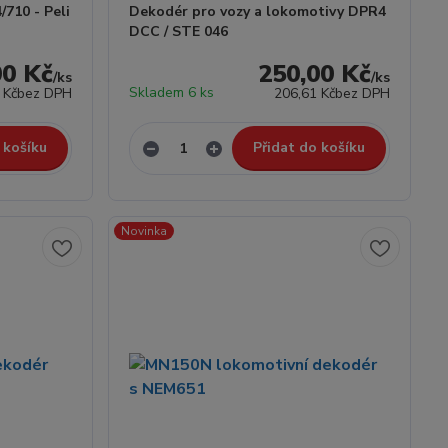
710 - Peli
Dekodér pro vozy a lokomotivy DPR4
DCC / STE 046
00 Kč
250,00 Kč
/
ks
/
ks
Skladem 6 ks
 Kč
bez DPH
206,61 Kč
bez DPH
 košíku
Přidat do košíku
Novinka