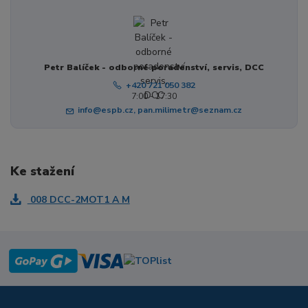
Petr Balíček - odborné poradenství, servis, DCC
+420 721 050 382
7:00 - 17:30
info@espb.cz, pan.milimetr@seznam.cz
Ke stažení
008 DCC-2MOT1 A M