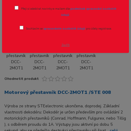
Motorový přestavník DCC-2MOT1 /STE
Přeji si odebírat novinky e-mailem dle
podmínek zpracování osobních
008
údajů
.
Souhlasím se
zpracováním osobních údajů
pro účely registrace.
Zavřít
Ohodnotit produkt
Motorový přestavník DCC-2MOT1 /STE 008
Výroba ze strany STEelectronic ukončena, doprodej. Základní
vlastnosti dekodéru: Dekodér je určen především pro ovládání 2
motorických přestavníků (Conrad, Hoffmann, Fulgurex, nebo Tillig
), s odběrem proudu do 1A. Výstupy jsou aktivní po dobu 5
sekund, aby se předešlo destrukci přestavníku při špat...
celý