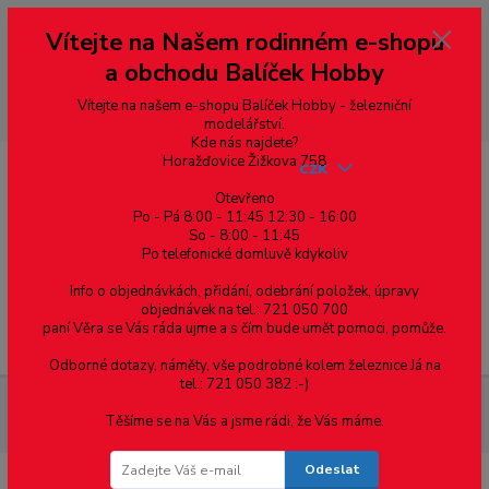
Vážení zákazníci, vítáme Vás na našem e-shopu. V rychlosti pár informací
Vítejte na Našem rodinném e-shopu
--- pro zákazníky ze Slovenska a jiných zemí, pokud chcete platit v eurech
přepněte si e-shop na euro 💶 pro přepočet měny - pravý horní roh ---
a obchodu Balíček Hobby
dobírky – pokud si z nějakého důvodu zásilku nevyzvednete, bude po
domluvě zaslána znovu s opětovnou platbou za poštovné, v opačném
případě bude zrušena a účet přidán na blacklist a rušeny následující
Vítejte na našem e-shopu Balíček Hobby - železniční
objednávky.
modelářství.
Kde nás najdete?
Horažďovice Žižkova 758
CZK
Otevřeno
Po - Pá 8:00 - 11:45 12:30 - 16:00
So - 8:00 - 11:45
0
0,00 Kč
Po telefonické domluvě kdykoliv
Info o objednávkách, přidání, odebrání položek, úpravy
objednávek na tel.: 721 050 700
paní Věra se Vás ráda ujme a s čím bude umět pomoci, pomůže.
Menu
Odborné dotazy, náměty, vše podrobné kolem železnice Já na
tel.: 721 050 382 :-)
Železniční modelářství
Motorový přestavník DCC-2MOT1 /STE
Těšíme se na Vás a jsme rádi, že Vás máme.
008
Odeslat