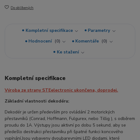
Do oblíbených
Kompletní specifikace
Parametry
Hodnocení
0
Komentáře
0
Ke stažení
Kompletní specifikace
Výroba ze strany STEelectronic ukončena, doprodej.
Základní vlastnosti dekodéru:
Dekodér je určen především pro ovládání 2 motorických
přestavníků (Conrad, Hoffmann, Fulgurex, nebo Tillig ), s odběrem
proudu do 1A. Výstupy jsou aktivní po dobu 5 sekund, aby se
předešlo destrukci přestavníku při špatné funkci koncového
vypínání.Jsou vybaveny dvoubarevnými LED diodami, které