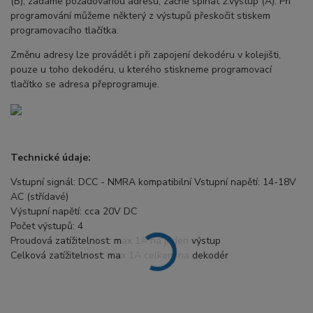
(B), zadáme požadovanou adresu, začne spínat 2.výstup (A). Při
programování můžeme některý z výstupů přeskočit stiskem
programovacího tlačítka.
Změnu adresy lze provádět i při zapojení dekodéru v kolejišti,
pouze u toho dekodéru, u kterého stiskneme programovací
tlačítko se adresa přeprogramuje.
Technické údaje:
Vstupní signál: DCC - NMRA kompatibilní Vstupní napětí: 14-18V
AC (střídavé)
Výstupní napětí: cca 20V DC
Počet výstupů: 4
Proudová zatížitelnost: max 1A na jeden výstup
Celková zatížitelnost: max 1A celkem na dekodér