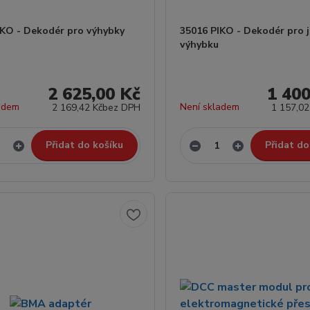
IKO - Dekodér pro výhybky
35016 PIKO - Dekodér pro 
výhybku
2 625,00 Kč
1 400
adem
Není skladem
2 169,42 Kč
bez DPH
1 157,02
Přidat do košíku
Přidat do