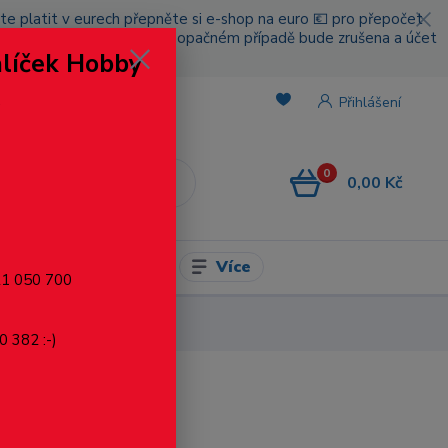
cete platit v eurech přepněte si e-shop na euro 💶 pro přepočet
nou platbou za poštovné, v opačném případě bude zrušena a účet
alíček Hobby
.
Přihlášení
0
0,00 Kč
CZK
Více
l pro modelaření
721 050 700
0 382 :-)