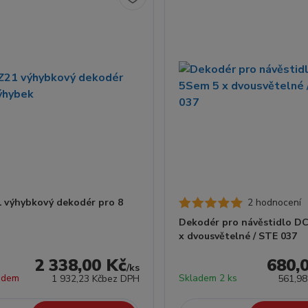
 výhybkový dekodér pro 8
2 hodnocení
Dekodér pro návěstidlo D
x dvousvětelné / STE 037
2 338,00 Kč
680,
/
ks
adem
Skladem 2 ks
1 932,23 Kč
bez DPH
561,98