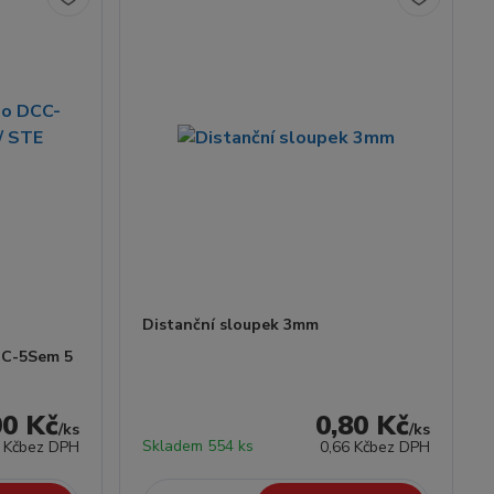
Distanční sloupek 3mm
CC-5Sem 5
00 Kč
0,80 Kč
/
ks
/
ks
Skladem 554 ks
 Kč
bez DPH
0,66 Kč
bez DPH