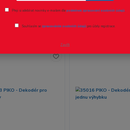
Přeji si odebírat novinky e-mailem dle
podmínek zpracování osobních údajů
.
ší
Nejlevnější
Nejdražší
Souhlasím se
zpracováním osobních údajů
pro účely registrace.
30 z 30
Zavřít