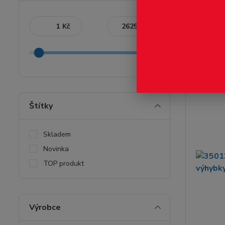
Nejnověj
Kč
Kč
Zobrazuji 1-
Štítky
Skladem
Novinka
TOP produkt
Výrobce