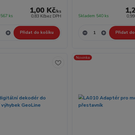
1,00 Kč
1,
/
ks
 567 ks
Skladem 540 ks
0,83 Kč
bez DPH
0,99
Přidat do košíku
Přidat do
Novinka