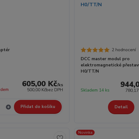
ptér
2 hodnocení
DCC master modul pro
elektromagnetické přestav
H0/TT/N
605,00 Kč
944,
/
ks
adem
500,00 Kč
bez DPH
Skladem 14 ks
780,17
Přidat do košíku
Detail
Novinka