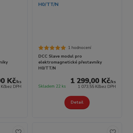
1 hodnocení
DCC Slave modul pro
níky
elektromagnetické přestavníky
H0/TT/N
00 Kč
1 299,00 Kč
/
ks
/
ks
Skladem 22 ks
 Kč
bez DPH
1 073,55 Kč
bez DPH
Detail