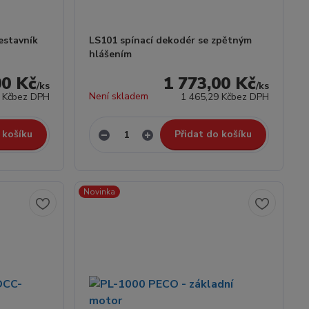
estavník
LS101 spínací dekodér se zpětným
hlášením
00 Kč
1 773,00 Kč
/
ks
/
ks
Není skladem
 Kč
bez DPH
1 465,29 Kč
bez DPH
 košíku
Přidat do košíku
Novinka