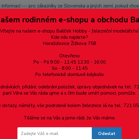
 informací --- pro zákazníky ze Slovenska a jiných zemí, pokud ch
du zásilku nevyzvednete, bude po domluvě zaslána znovu s opětov
Našem rodinném e-shopu a obchodu B
přidán na blacklist a rušeny následující objednávky.
latba
Vítejte na našem e-shopu Balíček Hobby - železniční modelářství
Více
Kde nás najdete?
Horažďovice Žižkova 758
Otevřeno
Hledat
Po - Pá 8:00 - 11:45 12:30 - 16:00
So - 8:00 - 11:45
Po telefonické domluvě kdykoliv
Dárkové poukazy, upomínkové předměty
Materiá
ednávkách, přidání, odebrání položek, úpravy objednávek na tel.: 
paní Věra se Vás ráda ujme a s čím bude umět pomoci, pomůže.
moduly
Výhybkové a spínací dekodéry
dotazy, náměty, vše podrobné kolem železnice Já na tel.: 721 05
Těšíme se na Vás a jsme rádi, že Vás máme.
ové a spínací dekodéry
Odeslat