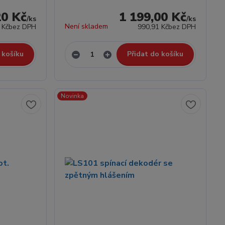
20 Kč
1 199,00 Kč
/
ks
/
ks
Není skladem
 Kč
bez DPH
990,91 Kč
bez DPH
 košíku
Přidat do košíku
Novinka