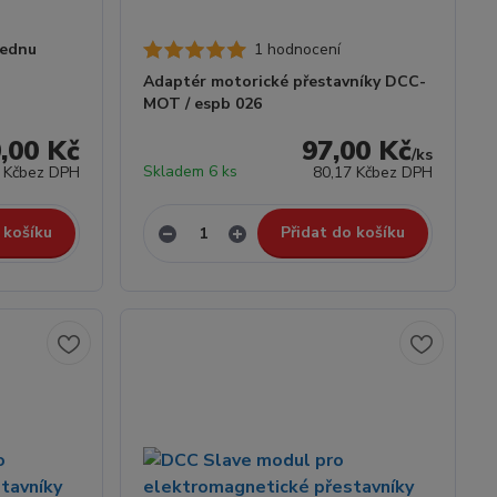
jednu
1 hodnocení
Adaptér motorické přestavníky DCC-
MOT / espb 026
,00 Kč
97,00 Kč
/
ks
Skladem 6 ks
 Kč
bez DPH
80,17 Kč
bez DPH
 košíku
Přidat do košíku