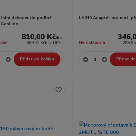
itální dekodér do podloží
LA010 Adaptér pro mot. př
 GeoLine
810,00 Kč
346,
/
ks
adem
Není skladem
669,42 Kč
bez DPH
285,95
Přidat do košíku
Přidat do