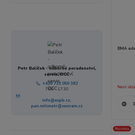
BMA ada
Petr Balíček - odborné poradenství,
servis, DCC
+420 721 050 382
Není skl
7:00 - 17:30
info@espb.cz,
pan.milimetr@seznam.cz
Novinka