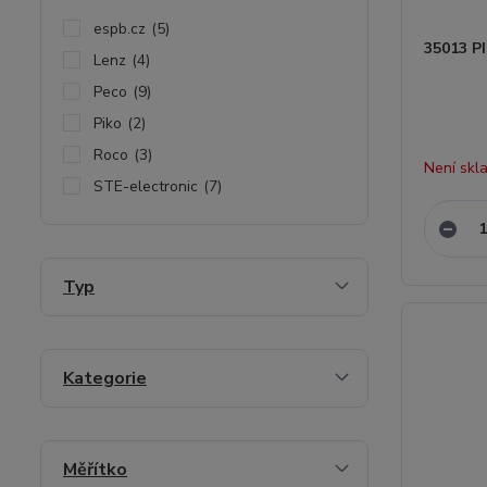
espb.cz
(5)
35013 P
Lenz
(4)
Peco
(9)
Piko
(2)
Roco
(3)
Není skl
STE-electronic
(7)
Typ
Kategorie
Měřítko