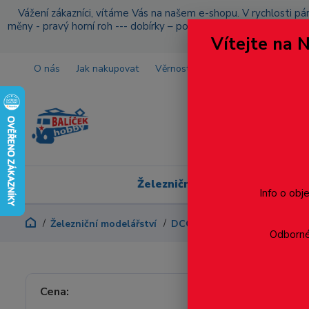
Vážení zákazníci, vítáme Vás na našem e-shopu. V rychlosti pár
měny - pravý horní roh --- dobírky – pokud si z nějakého důvo
Vítejte na 
O nás
Jak nakupovat
Věrnostní program
Doprava a p
Železniční modelářství
Info o obj
Železniční modelářství
DCC - Digitalizace
DCC - 
Odborné 
Výhybk
Cena: