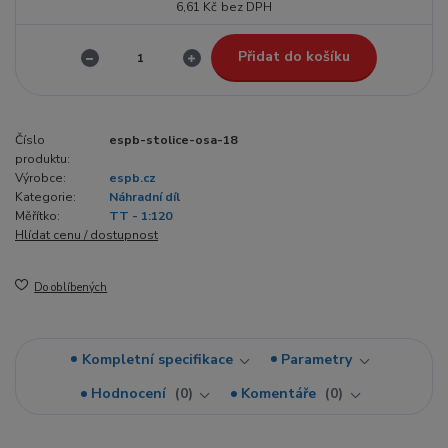
6,61 Kč
bez DPH
Přidat do košíku
Číslo
espb-stolice-osa-18
produktu:
Výrobce:
espb.cz
Kategorie:
Náhradní díl
Měřítko:
TT - 1:120
Hlídat cenu / dostupnost
Do oblíbených
Kompletní specifikace
Parametry
Hodnocení
0
Komentáře
0