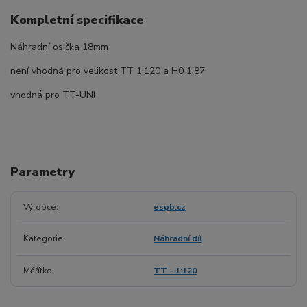
Kompletní specifikace
Náhradní osička 18mm
není vhodná pro velikost TT 1:120 a H0 1:87
vhodná pro TT-UNI
Parametry
Výrobce
espb.cz
Kategorie
Náhradní díl
Měřítko
TT - 1:120