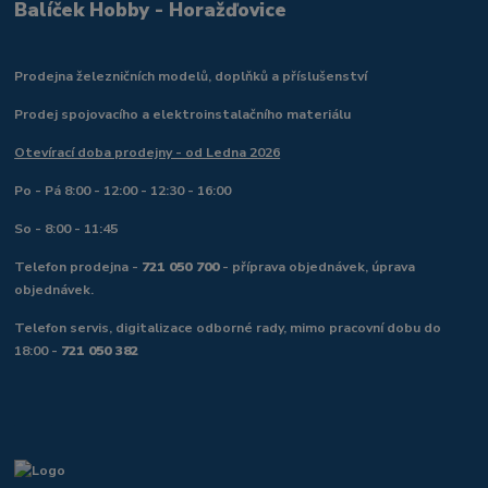
Balíček Hobby - Horažďovice
Prodejna železničních modelů, doplňků a příslušenství
Prodej spojovacího a elektroinstalačního materiálu
Otevírací doba prodejny - od Ledna 2026
Po - Pá 8:00 - 12:00 - 12:30 - 16:00
So - 8:00 - 11:45
Telefon prodejna -
721 050 700
- příprava objednávek, úprava
objednávek.
Telefon servis, digitalizace odborné rady, mimo pracovní dobu do
18:00 -
721 050 382