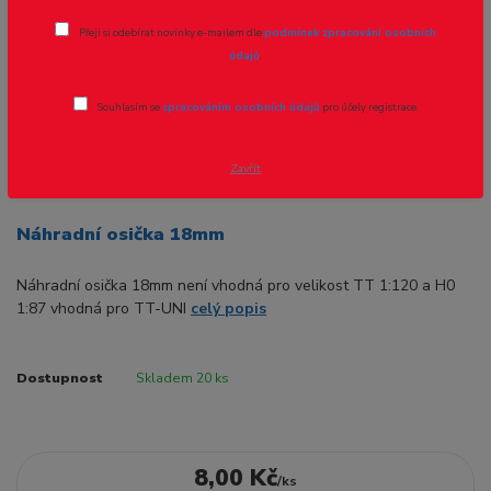
Přeji si odebírat novinky e-mailem dle
podmínek zpracování osobních
údajů
.
Souhlasím se
zpracováním osobních údajů
pro účely registrace.
Zavřít
Ohodnotit produkt
Náhradní osička 18mm
Náhradní osička 18mm není vhodná pro velikost TT 1:120 a H0
1:87 vhodná pro TT-UNI
celý popis
Dostupnost
Skladem 20 ks
8,00 Kč
/
ks