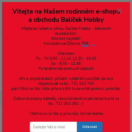
Vážení zákazníci, vítáme Vás na našem e-shopu. V rychlosti pár informací
Vítejte na Našem rodinném e-shopu
--- pro zákazníky ze Slovenska a jiných zemí, pokud chcete platit v eurech
přepněte si e-shop na euro 💶 pro přepočet měny - pravý horní roh ---
a obchodu Balíček Hobby
dobírky – pokud si z nějakého důvodu zásilku nevyzvednete, bude po
domluvě zaslána znovu s opětovnou platbou za poštovné, v opačném
případě bude zrušena a účet přidán na blacklist a rušeny následující
Vítejte na našem e-shopu Balíček Hobby - železniční
objednávky.
modelářství.
Kde nás najdete?
Horažďovice Žižkova 758
CZK
Otevřeno
Po - Pá 8:00 - 11:45 12:30 - 16:00
0
0,00 Kč
So - 8:00 - 11:45
Po telefonické domluvě kdykoliv
Info o objednávkách, přidání, odebrání položek, úpravy
Menu
objednávek na tel.: 721 050 700
paní Věra se Vás ráda ujme a s čím bude umět pomoci, pomůže.
Odborné dotazy, náměty, vše podrobné kolem železnice Já na
Železniční modelářství
Náhradní osička 18mm
tel.: 721 050 382 :-)
Těšíme se na Vás a jsme rádi, že Vás máme.
Náhradní osička 18mm
Odeslat