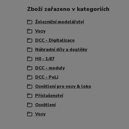
Zboží zařazeno v kategoriích
Železniční modelářství
Vozy
DCC - Digitalizace
Náhradní díly a doplňky
H0 - 1:87
DCC - moduly
DCC - PeLi
Osvětlení pro vozy & loko
Příslušenství
Osvětlení
Vozy