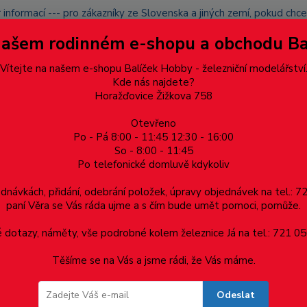
 informací --- pro zákazníky ze Slovenska a jiných zemí, pokud ch
du zásilku nevyzvednete, bude po domluvě zaslána znovu s opětov
Našem rodinném e-shopu a obchodu B
přidán na blacklist a rušeny následující objednávky.
latba
Vítejte na našem e-shopu Balíček Hobby - železniční modelářství
Více
Kde nás najdete?
Horažďovice Žižkova 758
Otevřeno
Hledat
Po - Pá 8:00 - 11:45 12:30 - 16:00
So - 8:00 - 11:45
Po telefonické domluvě kdykoliv
Dárkové poukazy, upomínkové předměty
Materiá
ednávkách, přidání, odebrání položek, úpravy objednávek na tel.: 
paní Věra se Vás ráda ujme a s čím bude umět pomoci, pomůže.
mz - Peli
dotazy, náměty, vše podrobné kolem železnice Já na tel.: 721 05
Těšíme se na Vás a jsme rádi, že Vás máme.
- Peli
Odeslat