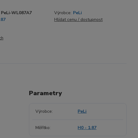
PeLi-WL087A7
Výrobce:
PeLi
:87
Hlídat cenu / dostupnost
ch
Parametry
Výrobce
PeLi
Měřítko
H0 - 1:87