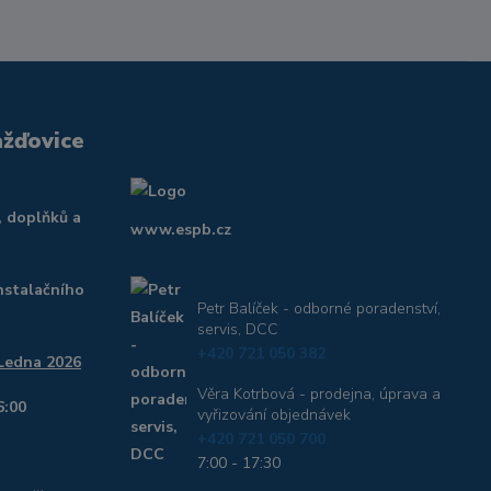
ažďovice
, doplňků a
www.espb.cz
nstalačního
Petr Balíček - odborné poradenství,
servis, DCC
+420 721 050 382
 Ledna 2026
Věra Kotrbová - prodejna, úprava a
6:00
vyřizování objednávek
+420 721 050 700
7:00 - 17:30