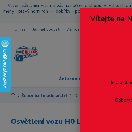
Vážení zákazníci, vítáme Vás na našem e-shopu. V rychlosti pár
měny - pravý horní roh --- dobírky – pokud si z nějakého důvo
Vítejte na 
O nás
Jak nakupovat
Věrnostní program
Doprava a p
Železniční modelářství
Info o obj
Železniční modelářství
Osvětlení vozu H0 LSModels Bc
Odborné 
Osvětlení vozu H0 LSModels Bcmz 