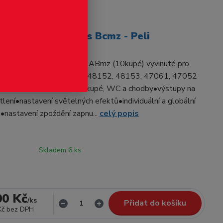
odukt
 vozu H0 LSModels Bcmz - Peli
í rychlíkových vagónů WLABmz (10kupé) vyvinuté pro
delsVhodné pro 48150, 48152, 48153, 47061, 47052
statné osvětlení každého kupé, WC a chodby•výstupy na
lení•nastavení světelných efektů•individuální a globální
u•nastavení zpoždění zapnu...
celý popis
Skladem 6 ks
00 Kč
/
ks
Přidat do košíku
Kč
bez DPH