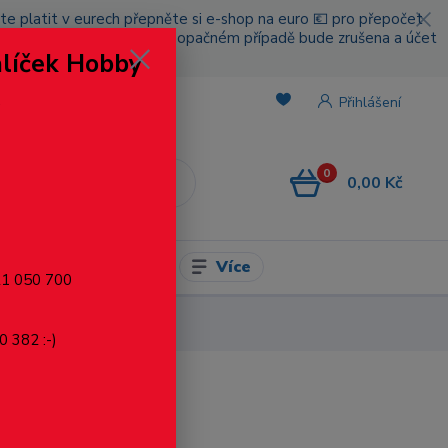
cete platit v eurech přepněte si e-shop na euro 💶 pro přepočet
nou platbou za poštovné, v opačném případě bude zrušena a účet
alíček Hobby
.
Přihlášení
0
0,00 Kč
CZK
Více
l pro modelaření
721 050 700
0 382 :-)