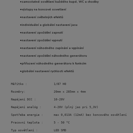
•samostatné osvětlení každého kupé, WC a chodby
•výstupy na koncové osvetlení
•nastavení světelných efektů
•individuální a globální nastavení jasu
•nastavení zpoždění zapnutí
•nastavení zpoždění vypnutí
•nastavení náhodného zapínání a vypínání
•nastavení zpoždění náhodného generátoru
•přiřazení náhodného generátoru k funkcím
•globální nastavení rychlosti efektů
Měřítko :               1/87 H0    
Rozměry:                20mm x 285mm x 4mm
Napájení DCC :          10-20V
Napájení analóg :       4-20V (plný jas pri 5,3V)
Spotřeba energie :      max 0,013A (12mA) bez koncového osvětlení
Pracovní teplota :      5 - 50 °C
Typ osvětlení :         LED SMD