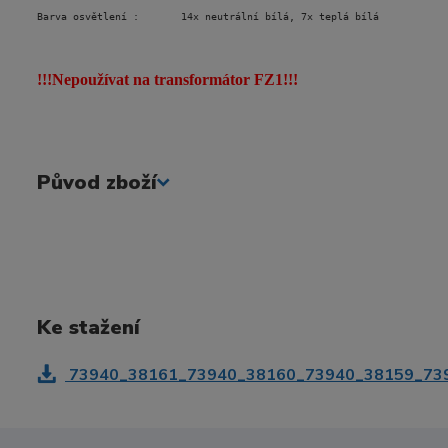
Barva osvětlení :       14x neutrální bílá, 7x teplá bílá
!!!Nepoužívat na transformátor FZ1!!!
Původ zboží
Ke stažení
73940_38161_73940_38160_73940_38159_739