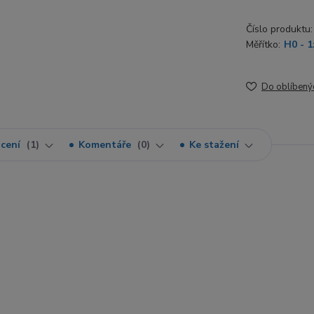
Číslo produktu:
Měřítko:
H0 - 1
Do oblíbený
cení
1
Komentáře
0
Ke stažení