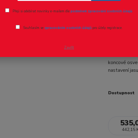
Ohodnotit pr
Přeji si odebírat novinky e-mailem dle
podmínek zpracování osobních údajů
.
Osvětlení
Souhlasím se
zpracováním osobních údajů
pro účely registrace.
LED osvětlen
modely LSMo
Zavřít
atd ... •samo
koncové osvet
nastavení jas
Dostupnost
535,
442,15 