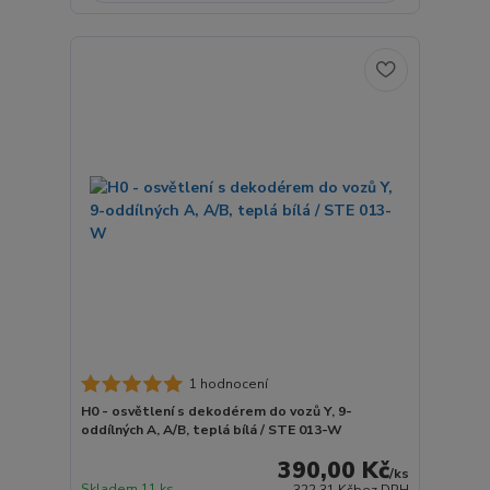
1 hodnocení
H0 - osvětlení s dekodérem do vozů Y, 9-
oddílných A, A/B, teplá bílá / STE 013-W
390,00 Kč
/
ks
Skladem 11 ks
322,31 Kč
bez DPH