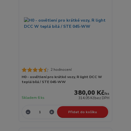
2 hodnocení
H0 - osvětlení pro krátké vozy, R light DCC W
teplá bílá / STE 045-WW
380,00 Kč
/
ks
Skladem 6 ks
314,05 Kč
bez DPH
Přidat do košíku