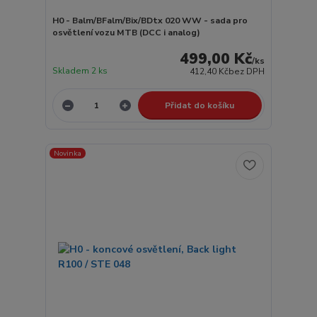
H0 - Balm/BFalm/Bix/BDtx 020 WW - sada pro
osvětlení vozu MTB (DCC i analog)
499,00 Kč
/
ks
Skladem 2 ks
412,40 Kč
bez DPH
Přidat do košíku
Novinka