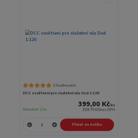
2 hodnocení
DCC osvětlení pro služební vůz Dsd 1:120
399,00 Kč
/
ks
Skladem 2 ks
329,75 Kč
bez DPH
Přidat do košíku