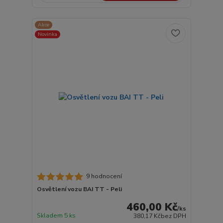
Akce
Novinka
9 hodnocení
Osvětlení vozu BAI TT - Peli
460,00 Kč
/
ks
Skladem 5 ks
380,17 Kč
bez DPH