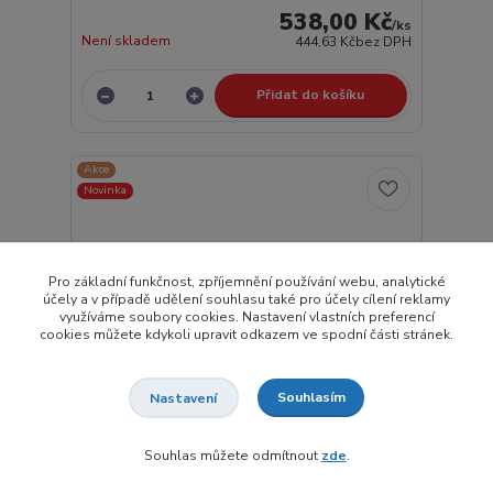
538,00 Kč
/
ks
Není skladem
444,63 Kč
bez DPH
Přidat do košíku
Akce
Novinka
Pro základní funkčnost, zpříjemnění používání webu, analytické
účely a v případě udělení souhlasu také pro účely cílení reklamy
využíváme soubory cookies. Nastavení vlastních preferencí
cookies můžete kdykoli upravit odkazem ve spodní části stránek.
Souhlasím
Nastavení
Souhlas můžete odmítnout
zde
.