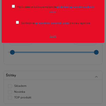
Osvětlení
Přeji si odebírat novinky e-mailem dle
podmínek zpracování osobních
údajů
.
Cena:
Souhlasím se
zpracováním osobních údajů
pro účely registrace.
Zavřít
Kč
Kč
Štítky
Skladem
Novinka
TOP produkt