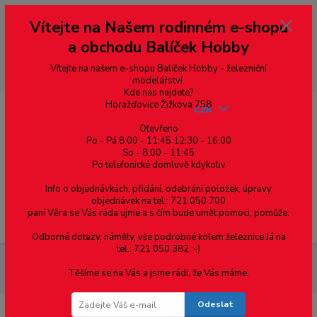
Vážení zákazníci, vítáme Vás na našem e-shopu. V rychlosti pár informací
Vítejte na Našem rodinném e-shopu
--- pro zákazníky ze Slovenska a jiných zemí, pokud chcete platit v eurech
přepněte si e-shop na euro 💶 pro přepočet měny - pravý horní roh ---
a obchodu Balíček Hobby
dobírky – pokud si z nějakého důvodu zásilku nevyzvednete, bude po
domluvě zaslána znovu s opětovnou platbou za poštovné, v opačném
případě bude zrušena a účet přidán na blacklist a rušeny následující
Vítejte na našem e-shopu Balíček Hobby - železniční
objednávky.
modelářství.
Kde nás najdete?
Horažďovice Žižkova 758
CZK
Otevřeno
Po - Pá 8:00 - 11:45 12:30 - 16:00
So - 8:00 - 11:45
0
0,00 Kč
Po telefonické domluvě kdykoliv
Info o objednávkách, přidání, odebrání položek, úpravy
objednávek na tel.: 721 050 700
paní Věra se Vás ráda ujme a s čím bude umět pomoci, pomůže.
Menu
Odborné dotazy, náměty, vše podrobné kolem železnice Já na
tel.: 721 050 382 :-)
Železniční modelářství
DCC - Digitalizace
DCC - moduly
Těšíme se na Vás a jsme rádi, že Vás máme.
Osvětlení
Odeslat