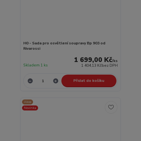
H0 - Sada pro osvětlení soupravy Bp 903 od
Rivarossi
1 699,00 Kč
/
ks
Skladem 1 ks
1 404,13 Kč
bez DPH
Přidat do košíku
Akce
Novinka