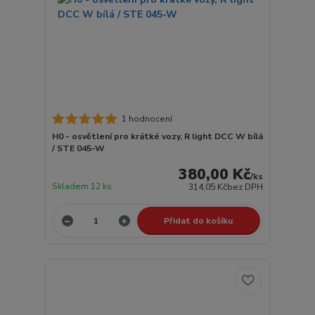
1 hodnocení
H0 - osvětlení pro krátké vozy, R light DCC W bílá
/ STE 045-W
380,00 Kč
/
ks
Skladem 12 ks
314,05 Kč
bez DPH
Přidat do košíku