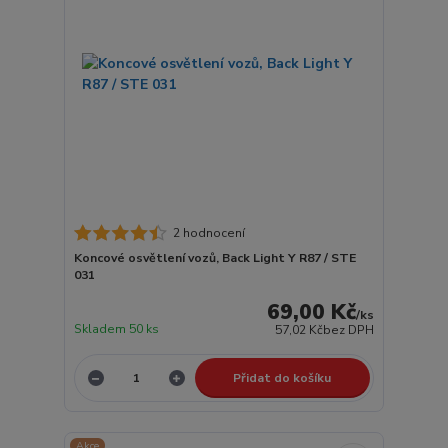
2 hodnocení
Koncové osvětlení vozů, Back Light Y R87 / STE
031
69,00 Kč
/
ks
Skladem 50 ks
57,02 Kč
bez DPH
Přidat do košíku
Akce