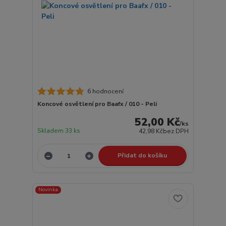
6 hodnocení
Koncové osvětlení pro Baafx / 010 - Peli
52,00 Kč
/
ks
Skladem 33 ks
42,98 Kč
bez DPH
Přidat do košíku
Novinka