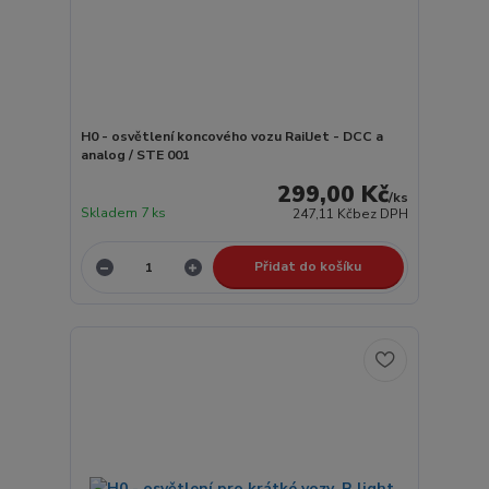
H0 - osvětlení koncového vozu RailJet - DCC a
analog / STE 001
299,00 Kč
/
ks
Skladem 7 ks
247,11 Kč
bez DPH
Přidat do košíku