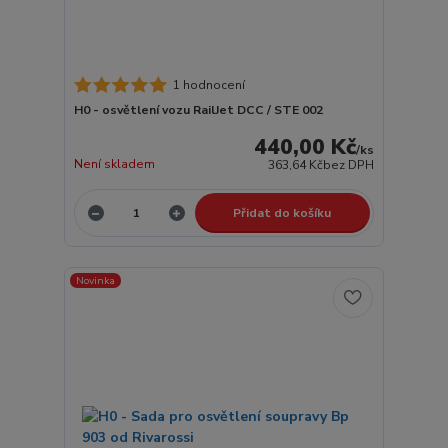
1 hodnocení
H0 - osvětlení vozu RailJet DCC / STE 002
440,00 Kč
/
ks
Není skladem
363,64 Kč
bez DPH
Přidat do košíku
Novinka