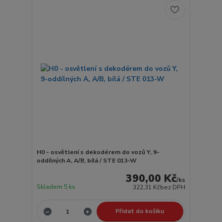
H0 - osvětlení s dekodérem do vozů Y, 9-
oddílných A, A/B, bílá / STE 013-W
390,00 Kč
/
ks
Skladem 5 ks
322,31 Kč
bez DPH
Přidat do košíku