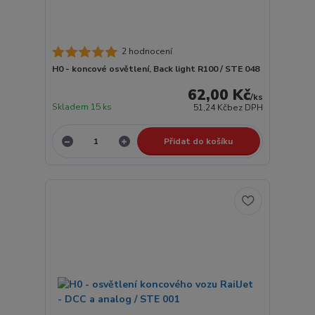
2 hodnocení
H0 - koncové osvětlení, Back light R100 / STE 048
62,00 Kč
/
ks
Skladem 15 ks
51,24 Kč
bez DPH
Přidat do košíku