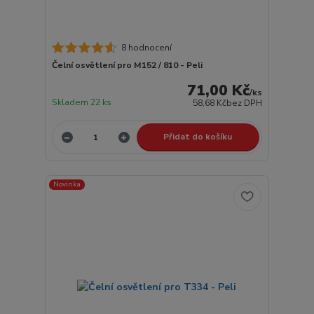
8 hodnocení
Čelní osvětlení pro M152 / 810 - Peli
71,00 Kč
/
ks
Skladem 22 ks
58,68 Kč
bez DPH
Přidat do košíku
Novinka