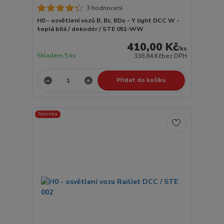
3 hodnocení
H0 - osvětlení vozů B, Bc, BDs - Y light DCC W -
teplá bílá / dekodér / STE 051-WW
410,00 Kč
/
ks
Skladem 5 ks
338,84 Kč
bez DPH
Přidat do košíku
Novinka