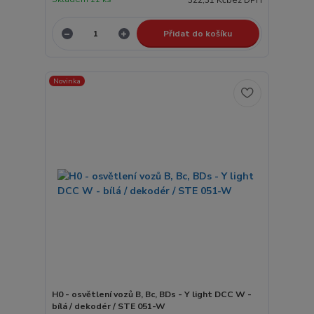
Přidat do košíku
Novinka
H0 - osvětlení vozů B, Bc, BDs - Y light DCC W -
bílá / dekodér / STE 051-W