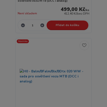
osvětlení vozu MTB (DCC i analog)
499,00 Kč
/
ks
Není skladem
412,40 Kč
bez DPH
Přidat do košíku
Novinka