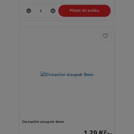
Přidat do košíku
Distanční sloupek 9mm
1,20 Kč
/
ks