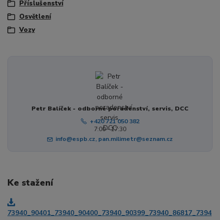
Příslušenství
Osvětlení
Vozy
Petr Balíček - odborné poradenství, servis, DCC
+420 721 050 382
7:00 - 17:30
info@espb.cz, pan.milimetr@seznam.cz
Ke stažení
73940_90401_73940_90400_73940_90399_73940_86817_7394