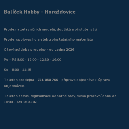
Balíček Hobby - Horažďovice
Prodejna železničních modelů, doplňků a příslušenství
Prodej spojovacího a elektroinstalačního materiálu
Otevírací doba prodejny - od Ledna 2026
Po - Pá 8:00 - 12:00 - 12:30 - 16:00
So - 8:00 - 11:45
Telefon prodejna -
721 050 700
- příprava objednávek, úprava
objednávek.
Telefon servis, digitalizace odborné rady, mimo pracovní dobu do
18:00 -
721 050 382