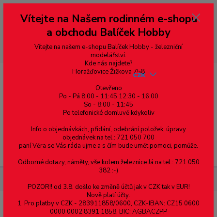
Vážení zákazníci, vítáme Vás na našem e-shopu. V rychlosti pár informací
Vítejte na Našem rodinném e-shopu
--- pro zákazníky ze Slovenska a jiných zemí, pokud chcete platit v eurech
přepněte si e-shop na euro 💶 pro přepočet měny - pravý horní roh ---
a obchodu Balíček Hobby
dobírky – pokud si z nějakého důvodu zásilku nevyzvednete, bude po
domluvě zaslána znovu s opětovnou platbou za poštovné, v opačném
případě bude zrušena a účet přidán na blacklist a rušeny následující
Vítejte na našem e-shopu Balíček Hobby - železniční
objednávky.
modelářství.
Kde nás najdete?
Horažďovice Žižkova 758
CZK
Otevřeno
Po - Pá 8:00 - 11:45 12:30 - 16:00
So - 8:00 - 11:45
0
0,00 Kč
Po telefonické domluvě kdykoliv
Info o objednávkách, přidání, odebrání položek, úpravy
objednávek na tel.: 721 050 700
paní Věra se Vás ráda ujme a s čím bude umět pomoci, pomůže.
Menu
Odborné dotazy, náměty, vše kolem železnice Já na tel.: 721 050
382 :-)
Železniční modelářství
Osvětlení vozu TT Eurofirma-2 - Peli
POZOR!! od 3.8. došlo ke změně účtů jak v CZK tak v EUR!
Nově platí účty:
1. Pro platby v CZK - 283911858/0600, CZK-IBAN: CZ15 0600
Osvětlení vozu TT Eurofirma-2 - Peli
0000 0002 8391 1858, BIC: AGBACZPP