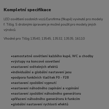
Kompletní specifikace
LED osvětlení osobních vozů Eurofirma (9kupé) vyvinuté pro modely
f. Tillig. S drobnými úpravami je možné použit pro modely jiných
výrobců.
Vhodné pro Tillig 13540, 13545, 13532, 13535, 16110
•samostatné osvětlení každého kupé, WC a chodby
•výstupy na koncové osvetlení
•nastavení světelných efektů
•individuální a globální nastavení jasu
•podpora funkčních tlačítek F0 - F28
•nastavení zpoždění vypnutí
•nastavení náhodného zapínání a vypínání
•nastavení zpoždění náhodného generátoru
•přiřazení náhodného generátoru k funkcím
•globální nastavení rychlosti efektů