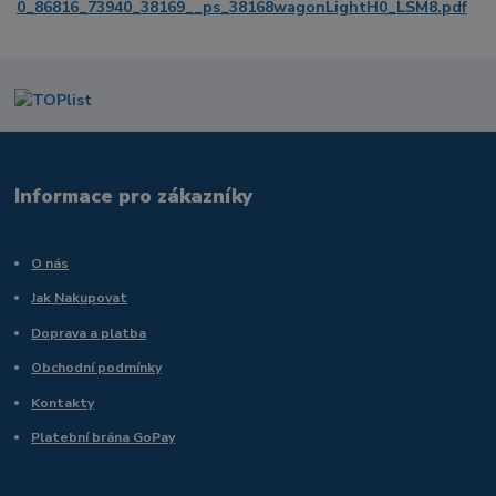
0_86816_73940_38169__ps_38168wagonLightH0_LSM8.pdf
Informace pro zákazníky
O nás
Jak Nakupovat
Doprava a platba
Obchodní podmínky
Kontakty
Platební brána GoPay