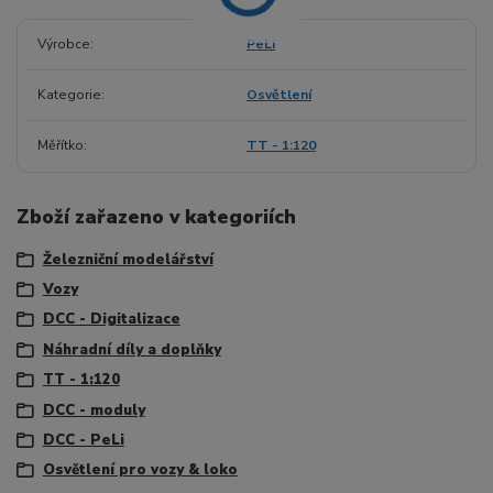
Výrobce
PeLi
Kategorie
Osvětlení
Měřítko
TT - 1:120
Zboží zařazeno v kategoriích
Železniční modelářství
Vozy
DCC - Digitalizace
Náhradní díly a doplňky
TT - 1:120
DCC - moduly
DCC - PeLi
Osvětlení pro vozy & loko