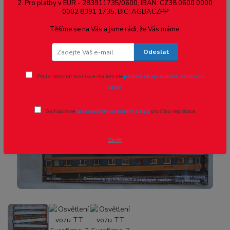
2. Pro platby v EUR - 283911735/0600, IBAN: CZ38 0600 0000
0002 8391 1735, BIC: AGBACZPP
Novinka
Těšíme se na Vás a jsme rádi, že Vás máme.
Odeslat
Přeji si odebírat novinky e-mailem dle
podmínek zpracování osobních
údajů
.
Souhlasím se
zpracováním osobních údajů
pro účely registrace.
Zavřít