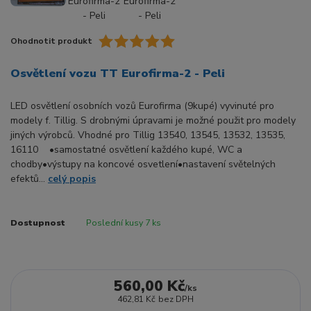
Ohodnotit produkt
Osvětlení vozu TT Eurofirma-2 - Peli
LED osvětlení osobních vozů Eurofirma (9kupé) vyvinuté pro
modely f. Tillig. S drobnými úpravami je možné použit pro modely
jiných výrobců. Vhodné pro Tillig 13540, 13545, 13532, 13535,
16110 •samostatné osvětlení každého kupé, WC a
chodby•výstupy na koncové osvetlení•nastavení světelných
efektů...
celý popis
Dostupnost
Poslední kusy 7 ks
560,00 Kč
/
ks
462,81 Kč
bez DPH