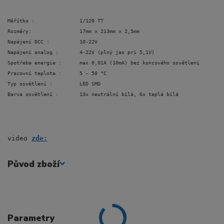
Měřítko :               1/120 TT    
Rozměry:                17mm x 213mm x 2,5mm
Napájení DCC :          10-22V
Napájení analog :       4-22V (plný jas pri 5,1V)
Spotřeba energie :      max 0,01A (10mA) bez koncového osvětlení
Pracovní teplota :      5 - 50 °C
Typ osvětlení :         LED SMD
Barva osvětlení :       13x neutrální bílá, 6x teplá bílá
video 
zde:
Původ zboží
Parametry