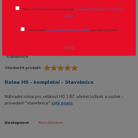
Přeji si odebírat novinky e-mailem dle
podmínek zpracování osobních
údajů
.
Souhlasím se
zpracováním osobních údajů
pro účely registrace.
Zavřít
Ohodnotit produkt
Rolna H0 - kompletní - Stavebnice
Náhradní rolna pro velikost H0 1:87, včetně ložisek a osiček -
provedení "stavebnice"
celý popis
Dostupnost
Není skladem