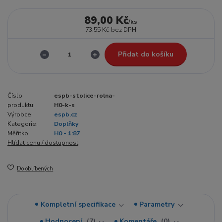
89,00 Kč
/
ks
73,55 Kč
bez DPH
Přidat do košíku
Číslo
espb-stolice-rolna-
produktu:
H0-k-s
Výrobce:
espb.cz
Kategorie:
Doplňky
Měřítko:
H0 - 1:87
Hlídat cenu / dostupnost
Do oblíbených
Kompletní specifikace
Parametry
Hodnocení
7
Komentáře
0