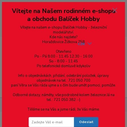
Vážení zákazníci, vítáme Vás na našem e-shopu. V rychlosti pár informací
Vítejte na Našem rodinném e-shopu
--- pro zákazníky ze Slovenska a jiných zemí, pokud chcete platit v eurech
přepněte si e-shop na euro 💶 pro přepočet měny - pravý horní roh ---
a obchodu Balíček Hobby
dobírky – pokud si z nějakého důvodu zásilku nevyzvednete, bude po
domluvě zaslána znovu s opětovnou platbou za poštovné, v opačném
případě bude zrušena a účet přidán na blacklist a rušeny následující
Vítejte na našem e-shopu Balíček Hobby - železniční
objednávky.
modelářství.
Kde nás najdete?
Horažďovice Žižkova 758
CZK
Otevřeno
Po - Pá 8:00 - 11:45 12:30 - 16:00
So - 8:00 - 11:45
0
0,00 Kč
Po telefonické domluvě kdykoliv
Info o objednávkách, přidání, odebrání položek, úpravy
objednávek na tel.: 721 050 700
paní Věra se Vás ráda ujme a s čím bude umět pomoci, pomůže.
Menu
Odborné dotazy, náměty, vše podrobné kolem železnice Já na
tel.: 721 050 382 :-)
Železniční modelářství
Rolna H0 - kompletní - Stavebnice
Těšíme se na Vás a jsme rádi, že Vás máme.
Odeslat
Rolna H0 - kompletní - Stavebnice