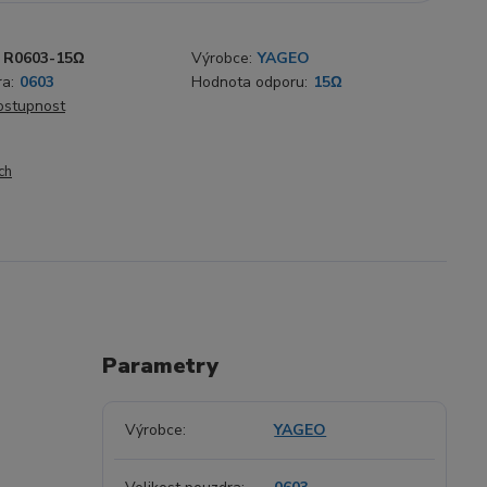
R0603-15Ω
Výrobce:
YAGEO
ra:
0603
Hodnota odporu:
15Ω
dostupnost
ch
Parametry
Výrobce
YAGEO