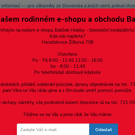
 informací --- pro zákazníky ze Slovenska a jiných zemí, pokud ch
du zásilku nevyzvednete, bude po domluvě zaslána znovu s opětov
Našem rodinném e-shopu a obchodu B
přidán na blacklist a rušeny následující objednávky.
latba
Vítejte na našem e-shopu Balíček Hobby - železniční modelářství
Více
Kde nás najdete?
Horažďovice Žižkova 758
Otevřeno
Hledat
Po - Pá 8:00 - 11:45 12:30 - 16:00
So - 8:00 - 11:45
Po telefonické domluvě kdykoliv
Dárkové poukazy, upomínkové předměty
Materiá
ednávkách, přidání, odebrání položek, úpravy objednávek na tel.: 
paní Věra se Vás ráda ujme a s čím bude umět pomoci, pomůže.
 +-1%
dotazy, náměty, vše podrobné kolem železnice Já na tel.: 721 05
Těšíme se na Vás a jsme rádi, že Vás máme.
Odeslat