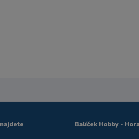
 najdete
Balíček Hobby - Hor