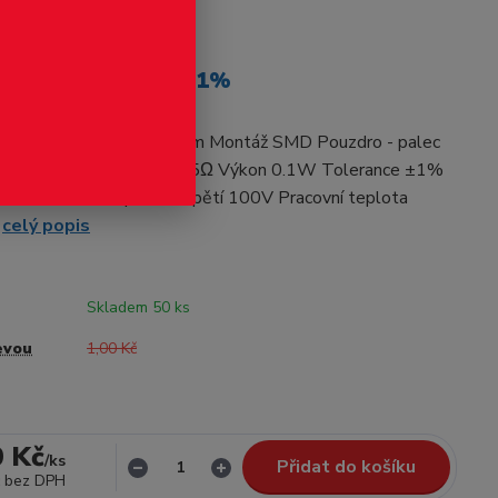
odukt
stor R0603 15Ω +-1%
O Typ rezistoru thick film Montáž SMD Pouzdro - palec
o - mm 1608 Hodnota 15Ω Výkon 0.1W Tolerance ±1%
pětí 50V Max. impulsní napětí 100V Pracovní teplota
.
celý popis
Skladem 50 ks
evou
1,00 Kč
0 Kč
/
ks
Přidat do košíku
bez DPH