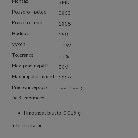
Montáž
SMD
Pouzdro - palec
0603
Pouzdro - mm
1608
Hodnota
15Ω
Výkon
0.1W
Tolerance
±1%
Max. prac. napětí
50V
Max. impulsní napětí
100V
Pracovní teplota
-55...155°C
Další informace
Hmotnost brutto: 0.019 g
foto ilustrační