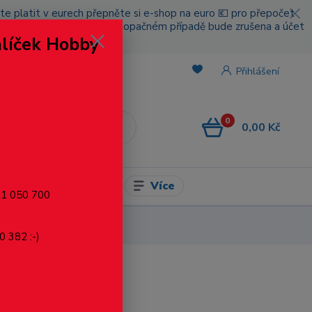
cete platit v eurech přepněte si e-shop na euro 💶 pro přepočet
nou platbou za poštovné, v opačném případě bude zrušena a účet
alíček Hobby
.
Přihlášení
0
0,00 Kč
CZK
Více
l pro modelaření
721 050 700
0 382 :-)