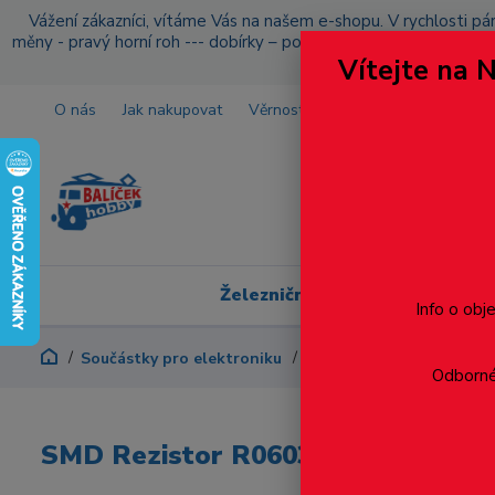
Vážení zákazníci, vítáme Vás na našem e-shopu. V rychlosti pár
měny - pravý horní roh --- dobírky – pokud si z nějakého důvo
Vítejte na 
O nás
Jak nakupovat
Věrnostní program
Doprava a p
Železniční modelářství
Info o obj
Součástky pro elektroniku
SMD Rezistor R0603 15Ω
Odborné 
SMD Rezistor R0603 15Ω +-1%