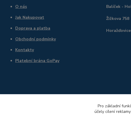
O nás
Balíček - H
Jak Nakupovat
Žižkova 758
Doprava a platba
Horažďovice
Obchodní podmínky
Kontakty
Platební brána GoPay
Pro základní funk
účely cílení reklam