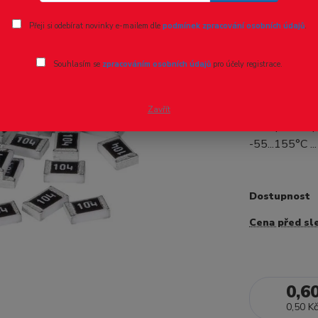
Ohodnotit pr
Přeji si odebírat novinky e-mailem dle
podmínek zpracování osobních údajů
.
SMD Rezi
Souhlasím se
zpracováním osobních údajů
pro účely registrace.
- 40 %
Výrobce YAGE
0603 Pouzdr
Zavřít
Max. prac. na
-55...155°C ..
Dostupnost
Cena před sl
0,6
0,50 Kč