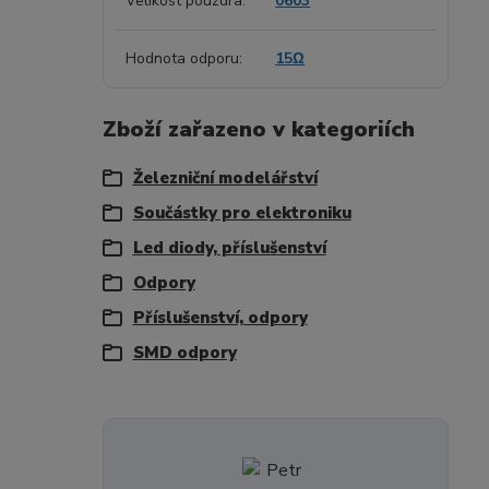
Velikost pouzdra
0603
Hodnota odporu
15Ω
Zboží zařazeno v kategoriích
Železniční modelářství
Součástky pro elektroniku
Led diody, příslušenství
Odpory
Příslušenství, odpory
SMD odpory