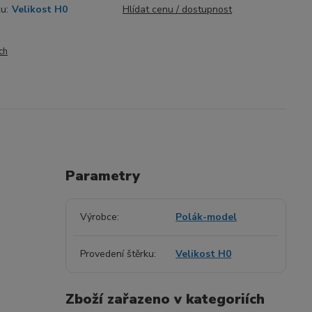
u:
Velikost H0
Hlídat cenu / dostupnost
ch
Parametry
Výrobce
Polák-model
Provedení štěrku
Velikost H0
Zboží zařazeno v kategoriích