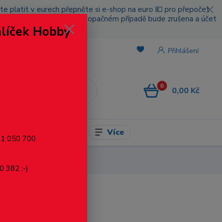
cete platit v eurech přepněte si e-shop na euro 💶 pro přepočet
nou platbou za poštovné, v opačném případě bude zrušena a účet
alíček Hobby
.
Přihlášení
0
0,00 Kč
CZK
Více
l pro modelaření
721 050 700
0 382 :-)