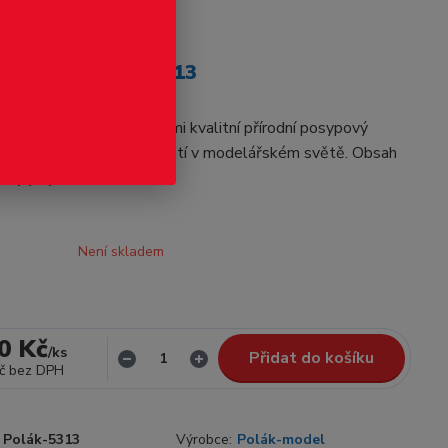
odukt
0 - Žula - Polák 5313
velikost H0 - Žula Velmi kvalitní přírodní posypový
odné k všestrannému použití v modelářském světě. Obsah
elý popis
Není skladem
0 Kč
/
ks
Přidat do košíku
č
bez DPH
Polák-5313
Výrobce:
Polák-model