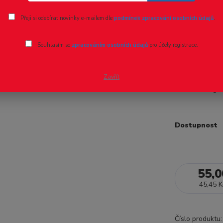
Ohodnotit pr
Přeji si odebírat novinky e-mailem dle
podmínek zpracování osobních údajů
.
Štěrk - H
Souhlasím se
zpracováním osobních údajů
pro účely registrace.
POLÁK 5313 - 
materiál. Vh
Zavřít
balení 240g
c
Dostupnost
55,0
45,45 K
Číslo produktu: