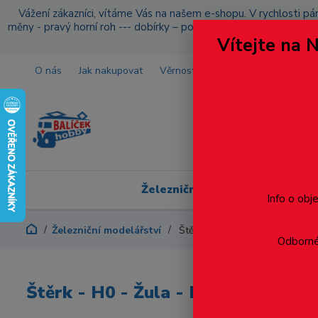
Vážení zákazníci, vítáme Vás na našem e-shopu. V rychlosti pár
měny - pravý horní roh --- dobírky – pokud si z nějakého důvo
Vítejte na 
O nás
Jak nakupovat
Věrnostní program
Doprava a p
Železniční modelářství
Info o obj
Železniční modelářství
Štěrk - H0 - Žula - Polák 5313
Odborné 
Štěrk - H0 - Žula - Polák 5313