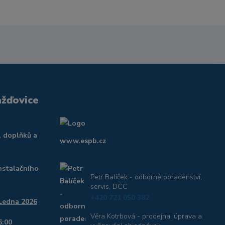
ažďovice
, doplňků a
www.espb.cz
nstalačního
Petr Balíček - odborné poradenství,
servis, DCC
+420 721 050 382
 Ledna 2026
Věra Kotrbová - prodejna, úprava a
6:00