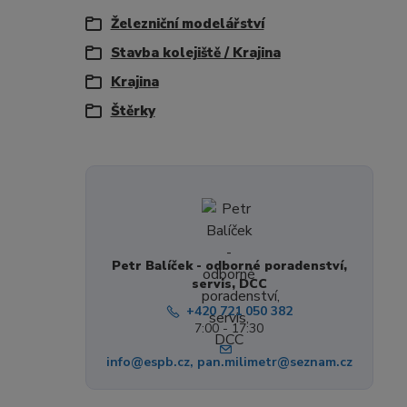
Železniční modelářství
Stavba kolejiště / Krajina
Krajina
Štěrky
Petr Balíček - odborné poradenství,
servis, DCC
+420 721 050 382
7:00 - 17:30
info@espb.cz, pan.milimetr@seznam.cz