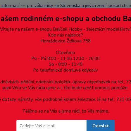
 informací --- pro zákazníky ze Slovenska a jiných zemí, pokud ch
du zásilku nevyzvednete, bude po domluvě zaslána znovu s opětov
Našem rodinném e-shopu a obchodu B
přidán na blacklist a rušeny následující objednávky.
latba
Vítejte na našem e-shopu Balíček Hobby - železniční modelářství
Více
Kde nás najdete?
Horažďovice Žižkova 758
Otevřeno
Hledat
Po - Pá 8:00 - 11:45 12:30 - 16:00
So - 8:00 - 11:45
Po telefonické domluvě kdykoliv
Dárkové poukazy, upomínkové předměty
Materiá
ednávkách, přidání, odebrání položek, úpravy objednávek na tel.: 
paní Věra se Vás ráda ujme a s čím bude umět pomoci, pomůže.
dotazy, náměty, vše podrobné kolem železnice Já na tel.: 721 05
Těšíme se na Vás a jsme rádi, že Vás máme.
Odeslat