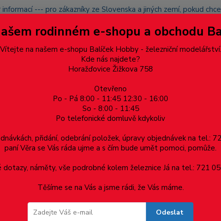
 informací --- pro zákazníky ze Slovenska a jiných zemí, pokud ch
du zásilku nevyzvednete, bude po domluvě zaslána znovu s opětov
Našem rodinném e-shopu a obchodu B
přidán na blacklist a rušeny následující objednávky.
latba
Vítejte na našem e-shopu Balíček Hobby - železniční modelářství
Více
Kde nás najdete?
Horažďovice Žižkova 758
Hledat
Otevřeno
Po - Pá 8:00 - 11:45 12:30 - 16:00
So - 8:00 - 11:45
Po telefonické domluvě kdykoliv
Dárkové poukazy, upomínkové předměty
Materiá
ednávkách, přidání, odebrání položek, úpravy objednávek na tel.: 
paní Věra se Vás ráda ujme a s čím bude umět pomoci, pomůže.
dotazy, náměty, vše podrobné kolem železnice Já na tel.: 721 05
Těšíme se na Vás a jsme rádi, že Vás máme.
Odeslat