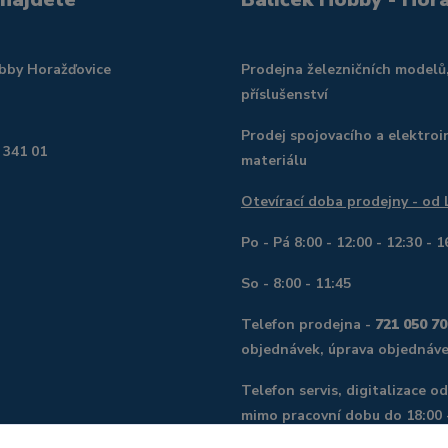
obby Horažďovice
Prodejna železničních modelů
příslušenství
Prodej spojovacího a elektroi
 341 01
materiálu
Otevírací doba prodejny - od
Po - Pá 8:00 - 12:00 - 12:30 - 1
So - 8:00 - 11:45
Telefon prodejna -
721 050 70
objednávek, úprava objednáve
Telefon servis, digitalizace o
mimo pracovní dobu do 18:00
382