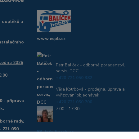
, doplňků a
www.espb.cz
nstalačního
 Ledna 2026
Petr Balíček - odborné poradenství,
servis, DCC
6:00
+420 721 050 382
Věra Kotrbová - prodejna, úprava a
vyřizování objednávek
0
- příprava
+420 721 050 700
k.
7:00 - 17:30
dborné rady,
 -
721 050
info@espb.cz,