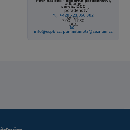
Petr Balíček - odborné poradenství,
servis, DCC
+420 721 050 382
7:00 - 17:30
info@espb.cz, pan.milimetr@seznam.cz
ažďovice