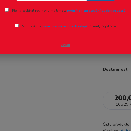
Ohodnotit pr
Přeji si odebírat novinky e-mailem dle
podmínek zpracování osobních údajů
.
H0/TT - V
Souhlasím se
zpracováním osobních údajů
pro účely registrace.
H0/TT - Vcho
stála na trat
Zavřít
model46 x 
Dostupnost
200,
165,29 
Číslo produktu:
Výrobce:
Auha