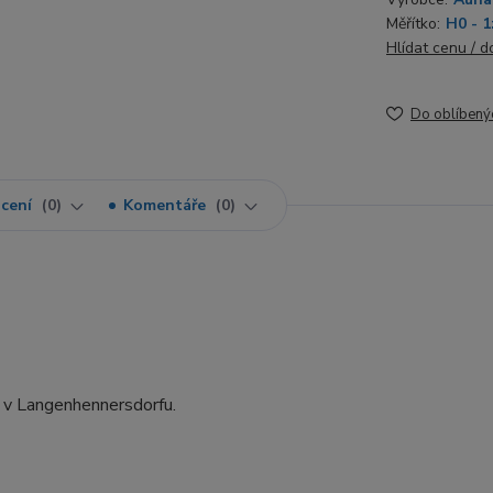
Měřítko:
H0 - 1
Hlídat cenu / 
Do oblíbený
cení
0
Komentáře
0
a v Langenhennersdorfu.