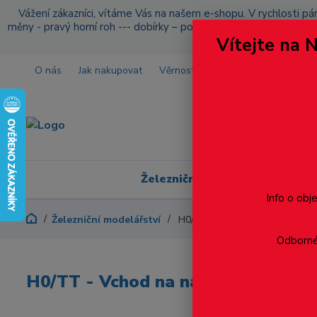
Vážení zákazníci, vítáme Vás na našem e-shopu. V rychlosti pár
měny - pravý horní roh --- dobírky – pokud si z nějakého důvo
Vítejte na 
O nás
Jak nakupovat
Věrnostní program
Doprava a p
Železniční modelářství
Info o obj
Železniční modelářství
H0/TT - Vchod na nástupiště
Odborné 
H0/TT - Vchod na nástupiště