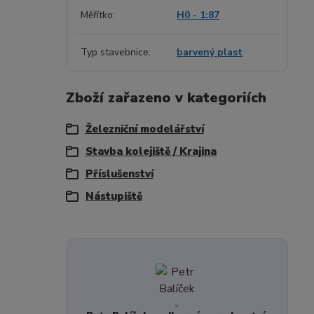
Měřítko
H0 - 1:87
Typ stavebnice
barvený plast
Zboží zařazeno v kategoriích
Železniční modelářství
Stavba kolejiště / Krajina
Příslušenství
Nástupiště