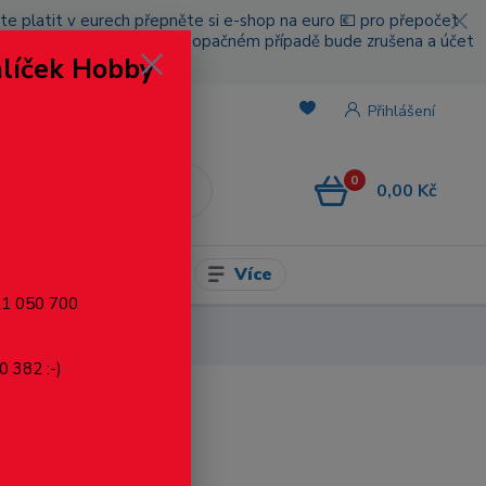
cete platit v eurech přepněte si e-shop na euro 💶 pro přepočet
nou platbou za poštovné, v opačném případě bude zrušena a účet
alíček Hobby
.
Přihlášení
0
0,00 Kč
CZK
Více
l pro modelaření
721 050 700
0 382 :-)