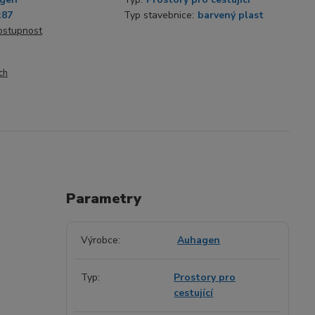
:87
Typ stavebnice:
barvený plast
dostupnost
ch
Parametry
Výrobce
Auhagen
Typ
Prostory pro
cestující