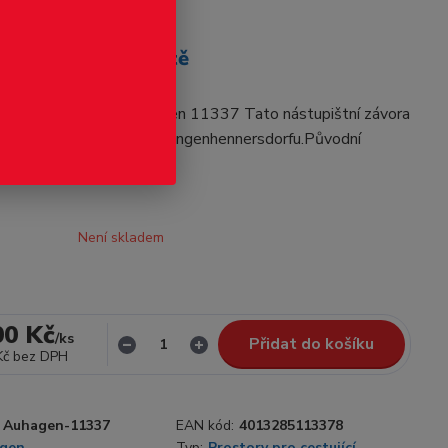
odukt
chod na nástupiště
d na nástupiště / Auhagen 11337 Tato nástupištní závora
i Pirna-Bad Gottleuba v Langenhennersdorfu.Původní
25 x 32 mm
celý popis
Není skladem
00 Kč
/
ks
Přidat do košíku
Kč
bez DPH
Auhagen-11337
EAN kód:
4013285113378
gen
Typ:
Prostory pro cestující