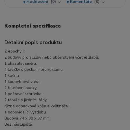
Hodnocení
0
Komentáře
0
Kompletní specifikace
Detailní popis produktu
Z epochy II:
2 budovy pro služby nebo občerstvení včetně žlabů,
1 ukazatel směru,
4 lavičky s deskami pro reklamu,
1 kašna,
1 koupelnová váha,
2 telefonní budky,
1 poštovní schránka,
2 tabule s jízdními řády,
různé odpadkové koše a květináče...
a odpovídající výzdobu.
Budova 74 x 39 x 37 mm
Bez nástupiště.