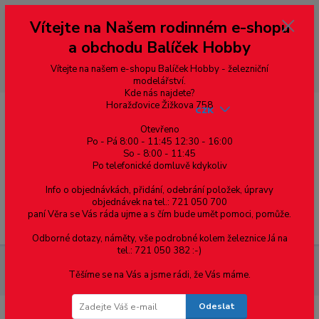
Vážení zákazníci, vítáme Vás na našem e-shopu. V rychlosti pár informací
Vítejte na Našem rodinném e-shopu
--- pro zákazníky ze Slovenska a jiných zemí, pokud chcete platit v eurech
přepněte si e-shop na euro 💶 pro přepočet měny - pravý horní roh ---
a obchodu Balíček Hobby
dobírky – pokud si z nějakého důvodu zásilku nevyzvednete, bude po
domluvě zaslána znovu s opětovnou platbou za poštovné, v opačném
případě bude zrušena a účet přidán na blacklist a rušeny následující
Vítejte na našem e-shopu Balíček Hobby - železniční
objednávky.
modelářství.
Kde nás najdete?
Horažďovice Žižkova 758
CZK
Otevřeno
Po - Pá 8:00 - 11:45 12:30 - 16:00
So - 8:00 - 11:45
0
0,00 Kč
Po telefonické domluvě kdykoliv
Info o objednávkách, přidání, odebrání položek, úpravy
objednávek na tel.: 721 050 700
paní Věra se Vás ráda ujme a s čím bude umět pomoci, pomůže.
Menu
Odborné dotazy, náměty, vše podrobné kolem železnice Já na
tel.: 721 050 382 :-)
Železniční modelářství
H0 - Vybavení nástupiště, 2 stánky atd. /
Těšíme se na Vás a jsme rádi, že Vás máme.
Auhagen 11452
Odeslat