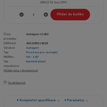
694,21 Kč
bez DPH
Přidat do košíku
Číslo
Auhagen-11452
produktu:
EAN kód:
4013285114528
Výrobce:
Auhagen
Typ:
Prostory pro cestující
Měřítko:
H0 - 1:87
Typ
barvený plast
stavebnice:
Hlídat cenu / dostupnost
Do oblíbených
Kompletní specifikace
Parametry