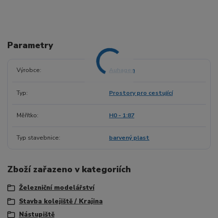
Parametry
Výrobce
Auhagen
Typ
Prostory pro cestující
Měřítko
H0 - 1:87
Typ stavebnice
barvený plast
Zboží zařazeno v kategoriích
Železniční modelářství
Stavba kolejiště / Krajina
Nástupiště