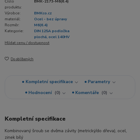
Číslo
BMK-2173-M6(6.4)
produktu:
Výrobce:
BMKco.cz
materiál:
Ocel - bez úpravy
Rozměr:
M6(6.4)
Kategorie:
DIN 125A podložka
plochá, ocel 140HV
Hlídat cenu / dostupnost
Do oblíbených
Kompletní specifikace
Parametry
Hodnocení
0
Komentáře
0
Kompletní specifikace
Kombinovaný šroub se dvěma závity (metrický/do dřeva), ocel,
zinek bílý