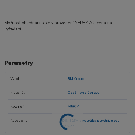
Možnost objednání také v provedení NEREZ A2, cena na
vyžádání.
Parametry
Výrobce
BMKco.cz
materiál
Ocel - bez úpravy
Rozměr
M6(6.4)
Kategorie
DIN 125A podložka plochá, ocel
140HV