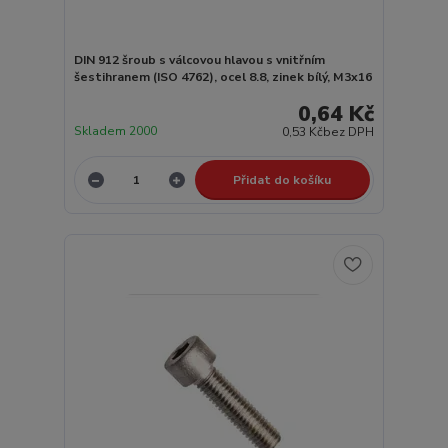
DIN 912 šroub s válcovou hlavou s vnitřním
šestihranem (ISO 4762), ocel 8.8, zinek bílý, M3x16
0,64 Kč
Skladem 2000
0,53 Kč
bez DPH
Přidat do košíku