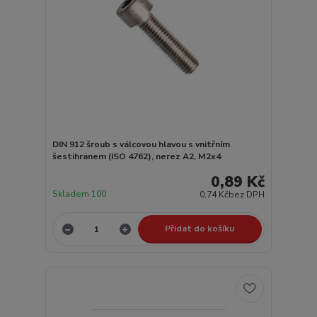
DIN 912 šroub s válcovou hlavou s vnitřním
šestihranem (ISO 4762), nerez A2, M2x4
0,89 Kč
Skladem 100
0,74 Kč
bez DPH
Přidat do košíku