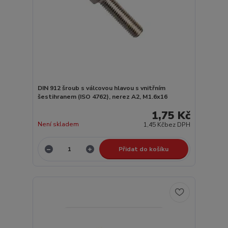
DIN 912 šroub s válcovou hlavou s vnitřním
šestihranem (ISO 4762), nerez A2, M1.6x16
1,75 Kč
Není skladem
1,45 Kč
bez DPH
Přidat do košíku