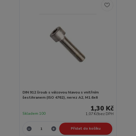
DIN 912 šroub s válcovou hlavou s vnitřním
šestihranem (ISO 4762), nerez A2, M1.6x6
1,30 Kč
Skladem 100
1,07 Kč
bez DPH
Přidat do košíku