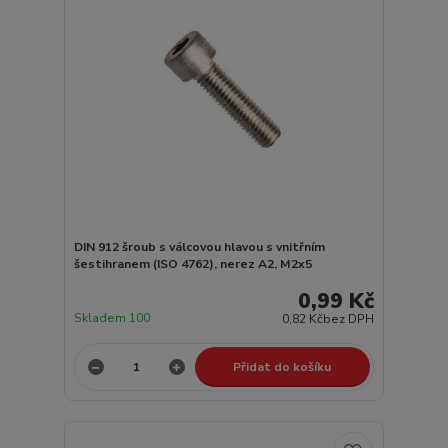
DIN 912 šroub s válcovou hlavou s vnitřním
šestihranem (ISO 4762), nerez A2, M2x5
0,99 Kč
Skladem 100
0,82 Kč
bez DPH
Přidat do košíku