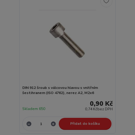
DIN 912 šroub s válcovou hlavou s vnitřním
šestihranem (ISO 4762), nerez A2, M2x6
0,90 Kč
Skladem 650
0,74 Kč
bez DPH
Přidat do košíku