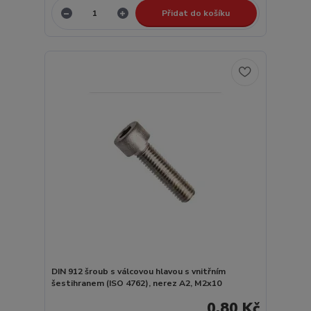
Přidat do košíku
DIN 912 šroub s válcovou hlavou s vnitřním
šestihranem (ISO 4762), nerez A2, M2x10
0,80 Kč