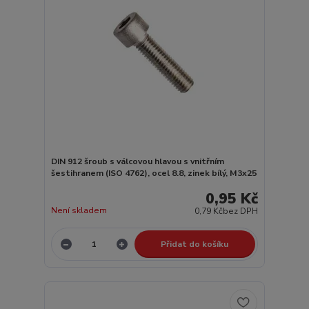
DIN 912 šroub s válcovou hlavou s vnitřním
šestihranem (ISO 4762), ocel 8.8, zinek bílý, M3x25
0,95 Kč
Není skladem
0,79 Kč
bez DPH
Přidat do košíku