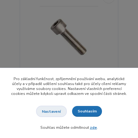
Pro základní funkčnost, zpříjemnění používání webu, analytické
účely a v případě udělení souhlasu také pro účely cílení reklamy
DIN 912 šroub s válcovou hlavou s vnitřním
využíváme soubory cookies. Nastavení vlastních preferencí
šestihranem (ISO 4762), ocel 8.8, zinek bílý, M3x30
cookies můžete kdykoli upravit odkazem ve spodní části stránek.
0,85 Kč
Není skladem
0,70 Kč
bez DPH
Souhlasím
Nastavení
Přidat do košíku
Souhlas můžete odmítnout
zde
.