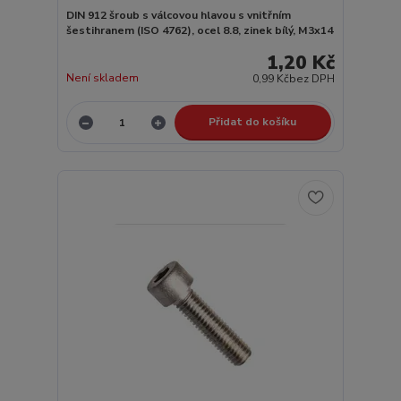
DIN 912 šroub s válcovou hlavou s vnitřním
šestihranem (ISO 4762), ocel 8.8, zinek bílý, M3x14
1,20 Kč
Není skladem
0,99 Kč
bez DPH
Přidat do košíku