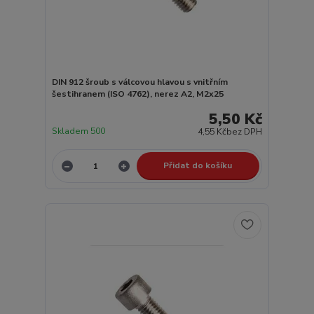
DIN 912 šroub s válcovou hlavou s vnitřním
šestihranem (ISO 4762), nerez A2, M2x25
5,50 Kč
Skladem 500
4,55 Kč
bez DPH
Přidat do košíku