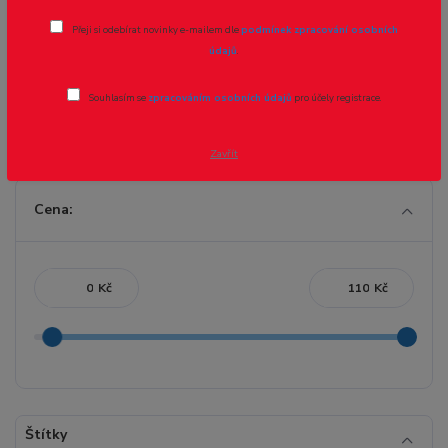
Přeji si odebírat novinky e-mailem dle
podmínek zpracování osobních
údajů
.
DIN 912 drážka imbus
Souhlasím se
zpracováním osobních údajů
pro účely registrace.
DIN 84A rovná drážka
Zavřít
Cena:
Kč
Kč
Štítky