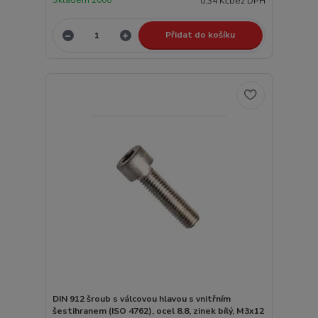
Skladem 2000
0,34 Kč
bez DPH
Přidat do košíku
DIN 912 šroub s válcovou hlavou s vnitřním
šestihranem (ISO 4762), ocel 8.8, zinek bílý, M3x12