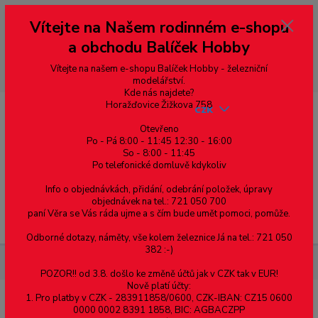
Vážení zákazníci, vítáme Vás na našem e-shopu. V rychlosti pár informací
Vítejte na Našem rodinném e-shopu
--- pro zákazníky ze Slovenska a jiných zemí, pokud chcete platit v eurech
přepněte si e-shop na euro 💶 pro přepočet měny - pravý horní roh ---
a obchodu Balíček Hobby
dobírky – pokud si z nějakého důvodu zásilku nevyzvednete, bude po
domluvě zaslána znovu s opětovnou platbou za poštovné, v opačném
případě bude zrušena a účet přidán na blacklist a rušeny následující
Vítejte na našem e-shopu Balíček Hobby - železniční
objednávky.
modelářství.
Kde nás najdete?
Horažďovice Žižkova 758
CZK
Otevřeno
Po - Pá 8:00 - 11:45 12:30 - 16:00
So - 8:00 - 11:45
0
0,00 Kč
Po telefonické domluvě kdykoliv
Info o objednávkách, přidání, odebrání položek, úpravy
objednávek na tel.: 721 050 700
paní Věra se Vás ráda ujme a s čím bude umět pomoci, pomůže.
Menu
Odborné dotazy, náměty, vše kolem železnice Já na tel.: 721 050
382 :-)
Spojovací materiál
Hřebíky
Stavební
POZOR!! od 3.8. došlo ke změně účtů jak v CZK tak v EUR!
Nově platí účty:
1. Pro platby v CZK - 283911858/0600, CZK-IBAN: CZ15 0600
Stavební
0000 0002 8391 1858, BIC: AGBACZPP