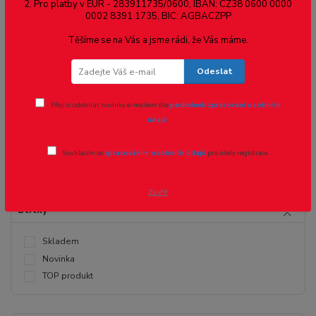
2. Pro platby v EUR - 283911735/0600, IBAN: CZ38 0600 0000
0002 8391 1735, BIC: AGBACZPP
Těšíme se na Vás a jsme rádi, že Vás máme.
Cena:
Odeslat
Přeji si odebírat novinky e-mailem dle
podmínek zpracování osobních
Kč
Kč
údajů
.
Souhlasím se
zpracováním osobních údajů
pro účely registrace.
Zavřít
Štítky
Skladem
Novinka
TOP produkt