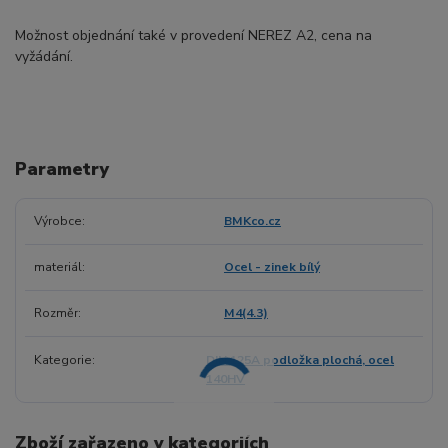
Možnost objednání také v provedení NEREZ A2, cena na
vyžádání.
Parametry
Výrobce
BMKco.cz
materiál
Ocel - zinek bílý
Rozměr
M4(4.3)
Kategorie
DIN 125A podložka plochá, ocel
140HV
Zboží zařazeno v kategoriích