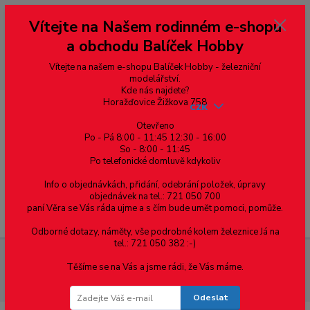
Vážení zákazníci, vítáme Vás na našem e-shopu. V rychlosti pár informací
Vítejte na Našem rodinném e-shopu
--- pro zákazníky ze Slovenska a jiných zemí, pokud chcete platit v eurech
přepněte si e-shop na euro 💶 pro přepočet měny - pravý horní roh ---
a obchodu Balíček Hobby
dobírky – pokud si z nějakého důvodu zásilku nevyzvednete, bude po
domluvě zaslána znovu s opětovnou platbou za poštovné, v opačném
případě bude zrušena a účet přidán na blacklist a rušeny následující
Vítejte na našem e-shopu Balíček Hobby - železniční
objednávky.
modelářství.
Kde nás najdete?
Horažďovice Žižkova 758
CZK
Otevřeno
Po - Pá 8:00 - 11:45 12:30 - 16:00
So - 8:00 - 11:45
0
0,00 Kč
Po telefonické domluvě kdykoliv
Info o objednávkách, přidání, odebrání položek, úpravy
objednávek na tel.: 721 050 700
paní Věra se Vás ráda ujme a s čím bude umět pomoci, pomůže.
Menu
Odborné dotazy, náměty, vše podrobné kolem železnice Já na
tel.: 721 050 382 :-)
Spojovací materiál
Podložky
DIN 125A pro šestihranné
Těšíme se na Vás a jsme rádi, že Vás máme.
šrouby a matice
DIN 125A podložka plochá, ocel 140HV, zinek bílý,
M4(4.3)
Odeslat