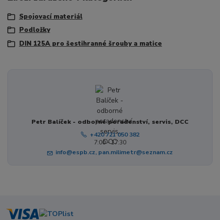
Spojovací materiál
Podložky
DIN 125A pro šestihranné šrouby a matice
Petr Balíček - odborné poradenství, servis, DCC
+420 721 050 382
7:00 - 17:30
info@espb.cz, pan.milimetr@seznam.cz