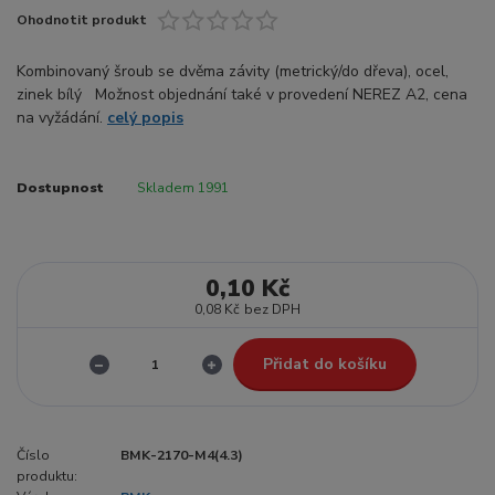
Ohodnotit produkt
Kombinovaný šroub se dvěma závity (metrický/do dřeva), ocel,
zinek bílý Možnost objednání také v provedení NEREZ A2, cena
na vyžádání.
celý popis
Dostupnost
Skladem 1991
0,10 Kč
0,08 Kč
bez DPH
Přidat do košíku
Číslo
BMK-2170-M4(4.3)
produktu: