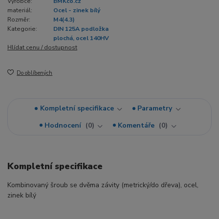
Výrobce:
BMKco.cz
materiál:
Ocel - zinek bílý
Rozměr:
M4(4.3)
Kategorie:
DIN 125A podložka
plochá, ocel 140HV
Hlídat cenu / dostupnost
Do oblíbených
Kompletní specifikace
Parametry
Hodnocení
0
Komentáře
0
Kompletní specifikace
Kombinovaný šroub se dvěma závity (metrický/do dřeva), ocel,
zinek bílý