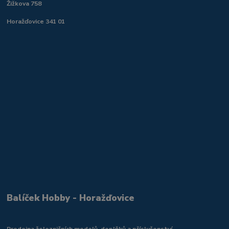
Žižkova 758
Horažďovice 341 01
Balíček Hobby - Horažďovice
Prodejna železničních modelů, doplňků a příslušenství