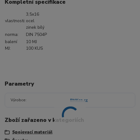
Kompletní specifikace
3,5x16
vlastnosti:
ocel
zinek bílý
norma:
DIN 7504P
balení
10 MJ
MJ:
100 KUS
Parametry
Výrobce
BMKco.cz
Zboží zařazeno v kategoriích
Spojovací materiál