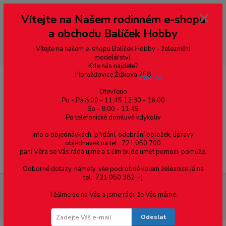
Vážení zákazníci, vítáme Vás na našem e-shopu. V rychlosti pár informací
Vítejte na Našem rodinném e-shopu
--- pro zákazníky ze Slovenska a jiných zemí, pokud chcete platit v eurech
přepněte si e-shop na euro 💶 pro přepočet měny - pravý horní roh ---
a obchodu Balíček Hobby
dobírky – pokud si z nějakého důvodu zásilku nevyzvednete, bude po
domluvě zaslána znovu s opětovnou platbou za poštovné, v opačném
případě bude zrušena a účet přidán na blacklist a rušeny následující
Vítejte na našem e-shopu Balíček Hobby - železniční
objednávky.
modelářství.
Kde nás najdete?
Horažďovice Žižkova 758
CZK
Otevřeno
Po - Pá 8:00 - 11:45 12:30 - 16:00
So - 8:00 - 11:45
0
0,00 Kč
Po telefonické domluvě kdykoliv
Info o objednávkách, přidání, odebrání položek, úpravy
objednávek na tel.: 721 050 700
paní Věra se Vás ráda ujme a s čím bude umět pomoci, pomůže.
Menu
Odborné dotazy, náměty, vše podrobné kolem železnice Já na
tel.: 721 050 382 :-)
Spojovací materiál
Šrouby
Do plechu samovrtné (TEX)
Těšíme se na Vás a jsme rádi, že Vás máme.
DIN 7504P zápustná hlava, drážka Tx
DIN 7504-P šroub samovrtný,
zápustná hlava, TORX 15, ocel, zinek bílý, 3.5x16
Odeslat