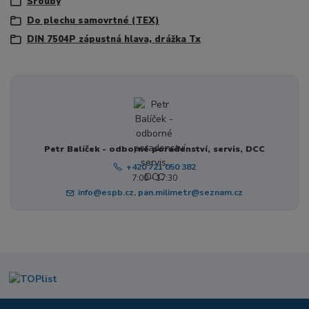
Šrouby
Do plechu samovrtné (TEX)
DIN 7504P zápustná hlava, drážka Tx
Petr Balíček - odborné poradenství, servis, DCC
+420 721 050 382
7:00 - 17:30
info@espb.cz, pan.milimetr@seznam.cz