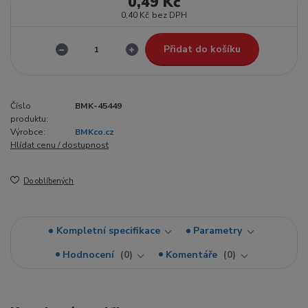
0,49 Kč
0,40 Kč
bez DPH
Přidat do košíku
Číslo
BMK-45449
produktu:
Výrobce:
BMKco.cz
Hlídat cenu / dostupnost
Do oblíbených
Kompletní specifikace
Parametry
Hodnocení
0
Komentáře
0