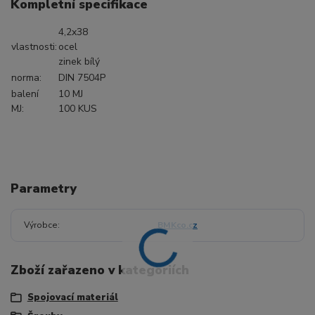
Kompletní specifikace
4,2x38
vlastnosti:
ocel
zinek bílý
norma:
DIN 7504P
balení
10 MJ
MJ:
100 KUS
Parametry
Výrobce
BMKco.cz
Zboží zařazeno v kategoriích
Spojovací materiál