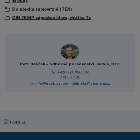
Šrouby
Do plechu samovrtné (TEX)
DIN 7504P zápustná hlava, drážka Tx
Petr Balíček - odborné poradenství, servis, DCC
+420 721 050 382
7:00 - 17:30
info@espb.cz, pan.milimetr@seznam.cz