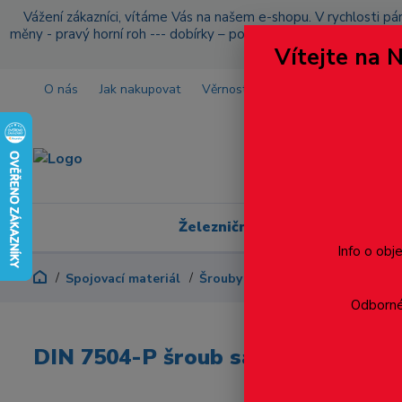
Vážení zákazníci, vítáme Vás na našem e-shopu. V rychlosti pár
měny - pravý horní roh --- dobírky – pokud si z nějakého důvo
Vítejte na 
O nás
Jak nakupovat
Věrnostní program
Doprava a p
Železniční modelářství
Info o obj
Spojovací materiál
Šrouby
Do plechu samovrtné 
Odborné 
DIN 7504-P šroub samovrtný, zápus