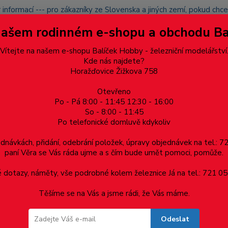
 informací --- pro zákazníky ze Slovenska a jiných zemí, pokud ch
du zásilku nevyzvednete, bude po domluvě zaslána znovu s opětov
Našem rodinném e-shopu a obchodu B
přidán na blacklist a rušeny následující objednávky.
latba
Vítejte na našem e-shopu Balíček Hobby - železniční modelářství
Více
Kde nás najdete?
Horažďovice Žižkova 758
Hledat
Otevřeno
Po - Pá 8:00 - 11:45 12:30 - 16:00
So - 8:00 - 11:45
Po telefonické domluvě kdykoliv
Dárkové poukazy, upomínkové předměty
Materiá
ednávkách, přidání, odebrání položek, úpravy objednávek na tel.: 
paní Věra se Vás ráda ujme a s čím bude umět pomoci, pomůže.
(TEX)
DIN 7504P zápustná hlava, drážka Tx
DIN 7504-P šroub s
dotazy, náměty, vše podrobné kolem železnice Já na tel.: 721 05
Těšíme se na Vás a jsme rádi, že Vás máme.
tná hlava, TORX 25, ocel, zinek bílý,
Odeslat