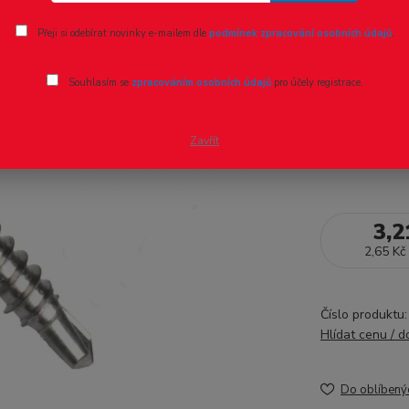
Ohodnotit pr
Přeji si odebírat novinky e-mailem dle
podmínek zpracování osobních údajů
.
vlastnosti:4
KUS
celý po
Souhlasím se
zpracováním osobních údajů
pro účely registrace.
Zavřít
Dostupnost
3,2
2,65 Kč
Číslo produktu:
Hlídat cenu / 
Do oblíbený