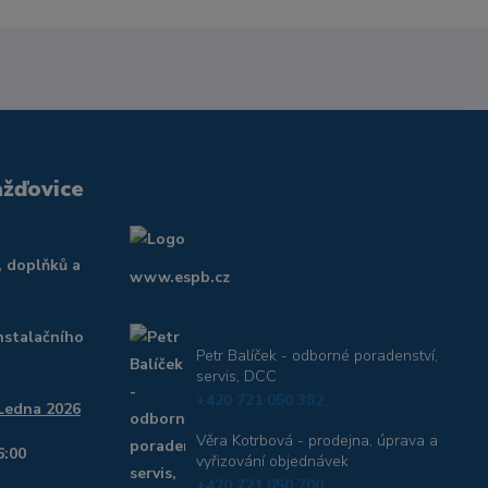
ažďovice
, doplňků a
www.espb.cz
nstalačního
Petr Balíček - odborné poradenství,
servis, DCC
+420 721 050 382
 Ledna 2026
Věra Kotrbová - prodejna, úprava a
6:00
vyřizování objednávek
+420 721 050 700