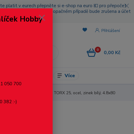
cete platit v eurech přepněte si e-shop na euro 💶 pro přepočet
nou platbou za poštovné, v opačném případě bude zrušena a účet
alíček Hobby
.
Přihlášení
0
0,00 Kč
CZK
Více
l pro modelaření
721 050 700
amovrtný, zápustná hlava, TORX 25, ocel, zinek bílý, 4.8x80
0 382 :-)
 4.8x80