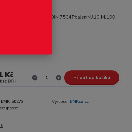
odukt
,8X80ocelzinek bílýnorma:DIN 7504PbaleníMJ:10 MJ100
pis
Není skladem
1 Kč
Přidat do košíku
bez DPH
BMK-50272
Výrobce:
BMKco.cz
dostupnost
ch