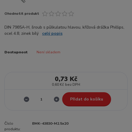
Ohodnotit produkt
DIN 7985A-H, šroub s půlkulatou hlavou, křížová drážka Phillips,
ocel 4.8, zinek bílý
celý popis
Dostupnost
Není skladem
0,73 Kč
0,60 Kč
bez DPH
Přidat do košíku
Číslo
BMK-43830-M2.5x20
produktu: