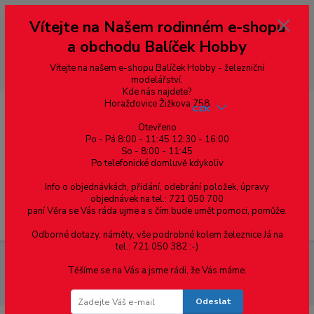
Vážení zákazníci, vítáme Vás na našem e-shopu. V rychlosti pár informací
Vítejte na Našem rodinném e-shopu
--- pro zákazníky ze Slovenska a jiných zemí, pokud chcete platit v eurech
přepněte si e-shop na euro 💶 pro přepočet měny - pravý horní roh ---
a obchodu Balíček Hobby
dobírky – pokud si z nějakého důvodu zásilku nevyzvednete, bude po
domluvě zaslána znovu s opětovnou platbou za poštovné, v opačném
případě bude zrušena a účet přidán na blacklist a rušeny následující
Vítejte na našem e-shopu Balíček Hobby - železniční
objednávky.
modelářství.
Kde nás najdete?
Horažďovice Žižkova 758
CZK
Otevřeno
Po - Pá 8:00 - 11:45 12:30 - 16:00
So - 8:00 - 11:45
0
0,00 Kč
Po telefonické domluvě kdykoliv
Info o objednávkách, přidání, odebrání položek, úpravy
objednávek na tel.: 721 050 700
paní Věra se Vás ráda ujme a s čím bude umět pomoci, pomůže.
Menu
Odborné dotazy, náměty, vše podrobné kolem železnice Já na
tel.: 721 050 382 :-)
Spojovací materiál
Šrouby
S půlkulatou hlavou
DIN
Těšíme se na Vás a jsme rádi, že Vás máme.
7985A drážka Ph
DIN 7985A-H, šroub s půlkulatou hlavou, křížová
drážka Phillips, ocel 4.8, zinek bílý, M2.5x20 mm
Odeslat