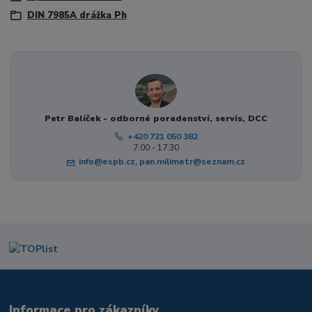
DIN 7985A drážka Ph
Petr Balíček - odborné poradenství, servis, DCC
+420 721 050 382
7:00 - 17:30
info@espb.cz, pan.milimetr@seznam.cz
Informace pro zákazníky