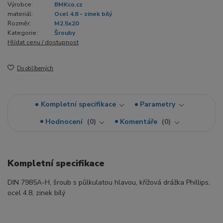
Výrobce:
BMKco.cz
materiál:
Ocel 4.8 - zinek bílý
Rozměr:
M2.5x20
Kategorie:
Šrouby
Hlídat cenu / dostupnost
Do oblíbených
Kompletní specifikace
Parametry
Hodnocení
0
Komentáře
0
Kompletní specifikace
DIN 7985A-H, šroub s půlkulatou hlavou, křížová drážka Phillips,
ocel 4.8, zinek bílý