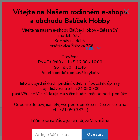
Vážení zákazníci, vítáme Vás na našem e-shopu. V rychlosti pár informací
Vítejte na Našem rodinném e-shopu
--- pro zákazníky ze Slovenska a jiných zemí, pokud chcete platit v eurech
přepněte si e-shop na euro 💶 pro přepočet měny - pravý horní roh ---
a obchodu Balíček Hobby
dobírky – pokud si z nějakého důvodu zásilku nevyzvednete, bude po
domluvě zaslána znovu s opětovnou platbou za poštovné, v opačném
případě bude zrušena a účet přidán na blacklist a rušeny následující
Vítejte na našem e-shopu Balíček Hobby - železniční
objednávky.
modelářství.
Kde nás najdete?
Horažďovice Žižkova 758
CZK
Otevřeno
Po - Pá 8:00 - 11:45 12:30 - 16:00
So - 8:00 - 11:45
0
0,00 Kč
Po telefonické domluvě kdykoliv
Info o objednávkách, přidání, odebrání položek, úpravy
objednávek na tel.: 721 050 700
paní Věra se Vás ráda ujme a s čím bude umět pomoci, pomůže.
Menu
Odborné dotazy, náměty, vše podrobné kolem železnice Já na
tel.: 721 050 382 :-)
Spojovací materiál
Šrouby
S půlkulatou hlavou
DIN
Těšíme se na Vás a jsme rádi, že Vás máme.
7985A drážka Ph
DIN 7985A-H, šroub s půlkulatou hlavou, křížová
drážka Phillips, ocel 4.8, zinek bílý, M2x20 mm
Odeslat