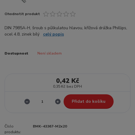
Ohodnotit produkt
DIN 7985A-H, šroub s půlkulatou hlavou, křížová drážka Phillips,
ocel 4.8, zinek bílý
celý popis
Dostupnost
Není skladem
0,42 Kč
0,35 Kč
bez DPH
Přidat do košíku
Číslo
BMK-43367-M2x20
produktu: