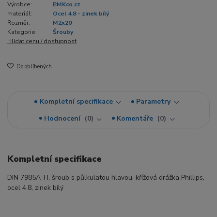
Výrobce:
BMKco.cz
materiál:
Ocel 4.8 - zinek bílý
Rozměr:
M2x20
Kategorie:
Šrouby
Hlídat cenu / dostupnost
Do oblíbených
Kompletní specifikace
Parametry
Hodnocení
0
Komentáře
0
Kompletní specifikace
DIN 7985A-H, šroub s půlkulatou hlavou, křížová drážka Phillips,
ocel 4.8, zinek bílý