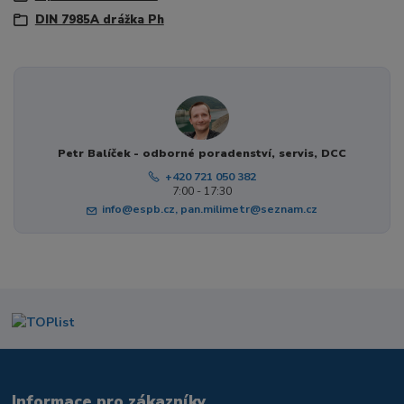
DIN 7985A drážka Ph
Petr Balíček - odborné poradenství, servis, DCC
+420 721 050 382
7:00 - 17:30
info@espb.cz, pan.milimetr@seznam.cz
Informace pro zákazníky