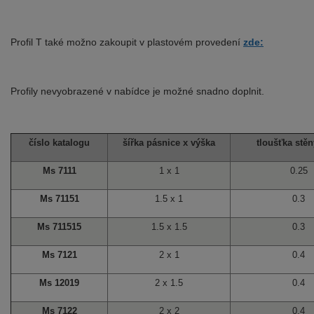
Profil T také možno zakoupit v plastovém provedení
zde:
Profily nevyobrazené v nabídce je možné snadno doplnit.
číslo katalogu
šířka pásnice x výška
tloušťka stěn
Ms 7111
1 x 1
0.25
Ms 71151
1.5 x 1
0.3
Ms 711515
1.5 x 1.5
0.3
Ms 7121
2 x 1
0.4
Ms 12019
2 x 1.5
0.4
Ms 7122
2 x 2
0.4