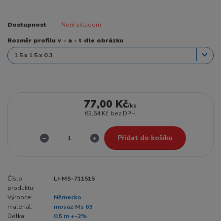
Dostupnost
Není skladem
Rozměr profilu v - a - t dle obrázku
77,00 Kč
/
ks
63,64 Kč
bez DPH
Přidat do košíku
Číslo
LI-MS-711515
produktu:
Výrobce:
Německo
materiál:
mosaz Ms 63
Délka:
0,5 m +-2%