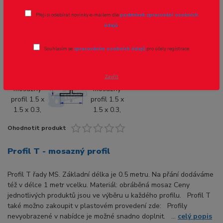
0.3, cena za 0.5m
Přeji si odebírat novinky e-mailem dle
podmínek zpracování osobních
údajů
.
Novinka
Akce
Souhlasím se
zpracováním osobních údajů
pro účely registrace.
Zavřít
Ohodnotit produkt
Profil T - mosazný profil
Profil T řady MS. Základní délka je 0.5 metru. Na přání dodáváme
též v délce 1 metr vcelku. Materiál: obráběná mosaz Ceny
jednotlivých produktů jsou ve výběru u každého profilu. Profil T
také možno zakoupit v plastovém provedení zde: Profily
nevyobrazené v nabídce je možné snadno doplnit. ...
celý popis