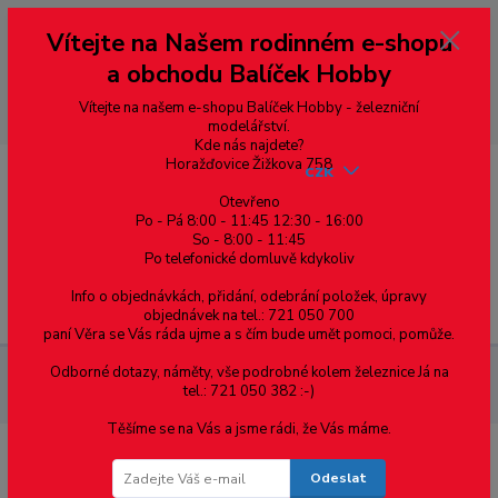
Vážení zákazníci, vítáme Vás na našem e-shopu. V rychlosti pár informací
Vítejte na Našem rodinném e-shopu
--- pro zákazníky ze Slovenska a jiných zemí, pokud chcete platit v eurech
přepněte si e-shop na euro 💶 pro přepočet měny - pravý horní roh ---
a obchodu Balíček Hobby
dobírky – pokud si z nějakého důvodu zásilku nevyzvednete, bude po
domluvě zaslána znovu s opětovnou platbou za poštovné, v opačném
případě bude zrušena a účet přidán na blacklist a rušeny následující
Vítejte na našem e-shopu Balíček Hobby - železniční
objednávky.
modelářství.
Kde nás najdete?
Horažďovice Žižkova 758
CZK
Otevřeno
Po - Pá 8:00 - 11:45 12:30 - 16:00
0
0,00 Kč
So - 8:00 - 11:45
Po telefonické domluvě kdykoliv
Info o objednávkách, přidání, odebrání položek, úpravy
Menu
objednávek na tel.: 721 050 700
paní Věra se Vás ráda ujme a s čím bude umět pomoci, pomůže.
Odborné dotazy, náměty, vše podrobné kolem železnice Já na
Materiál pro modelaření
Profil T - mosazný profil 1.5 x 1.5 x
tel.: 721 050 382 :-)
0.3, cena za 0.5m
Těšíme se na Vás a jsme rádi, že Vás máme.
Profil T - mosazný profil 1.5 x 1.5 x
Odeslat