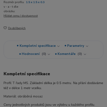
Rozměr profilu
1.5 x 1.5 x 0.3
v - a - t dle
obrázku:
Hlídat cenu / dostupnost
Do oblíbených
Kompletní specifikace
Parametry
Hodnocení
0
Komentáře
0
Kompletní specifikace
Profil T řady MS.
Základní délka je 0.5 metru. Na přání dodáváme
též v délce 1 metr vcelku.
Materiál: obráběná mosaz
Ceny jednotlivých produktů jsou ve výběru u každého profilu.