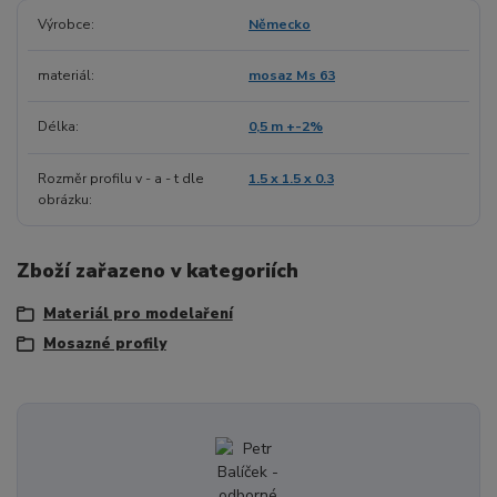
Výrobce
Německo
materiál
mosaz Ms 63
Délka
0,5 m +-2%
Rozměr profilu v - a - t dle
1.5 x 1.5 x 0.3
obrázku
Zboží zařazeno v kategoriích
Materiál pro modelaření
Mosazné profily