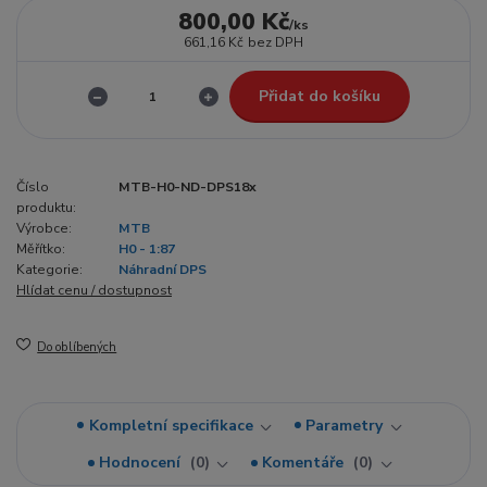
800,00 Kč
/
ks
661,16 Kč
bez DPH
Přidat do košíku
Číslo
MTB-H0-ND-DPS18x
produktu:
Výrobce:
MTB
Měřítko:
H0 - 1:87
Kategorie:
Náhradní DPS
Hlídat cenu / dostupnost
Do oblíbených
Kompletní specifikace
Parametry
Hodnocení
0
Komentáře
0