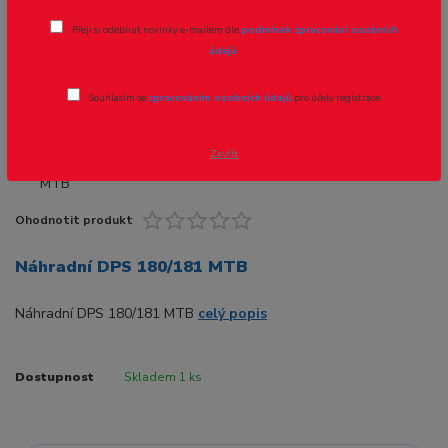
Přeji si odebírat novinky e-mailem dle
podmínek zpracování osobních
údajů
.
Souhlasím se
zpracováním osobních údajů
pro účely registrace.
Zavřít
Ohodnotit produkt
Náhradní DPS 180/181 MTB
Náhradní DPS 180/181 MTB
celý popis
Dostupnost
Skladem 1 ks