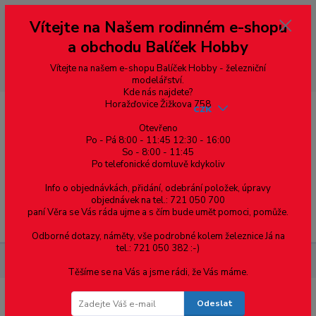
Vážení zákazníci, vítáme Vás na našem e-shopu. V rychlosti pár informací
Vítejte na Našem rodinném e-shopu
--- pro zákazníky ze Slovenska a jiných zemí, pokud chcete platit v eurech
přepněte si e-shop na euro 💶 pro přepočet měny - pravý horní roh ---
a obchodu Balíček Hobby
dobírky – pokud si z nějakého důvodu zásilku nevyzvednete, bude po
domluvě zaslána znovu s opětovnou platbou za poštovné, v opačném
případě bude zrušena a účet přidán na blacklist a rušeny následující
Vítejte na našem e-shopu Balíček Hobby - železniční
objednávky.
modelářství.
Kde nás najdete?
Horažďovice Žižkova 758
CZK
Otevřeno
Po - Pá 8:00 - 11:45 12:30 - 16:00
So - 8:00 - 11:45
0
0,00 Kč
Po telefonické domluvě kdykoliv
Info o objednávkách, přidání, odebrání položek, úpravy
objednávek na tel.: 721 050 700
paní Věra se Vás ráda ujme a s čím bude umět pomoci, pomůže.
Menu
Odborné dotazy, náměty, vše podrobné kolem železnice Já na
tel.: 721 050 382 :-)
Železniční modelářství
Náhradní DPS 180/181 MTB
Těšíme se na Vás a jsme rádi, že Vás máme.
Odeslat
Náhradní DPS 180/181 MTB