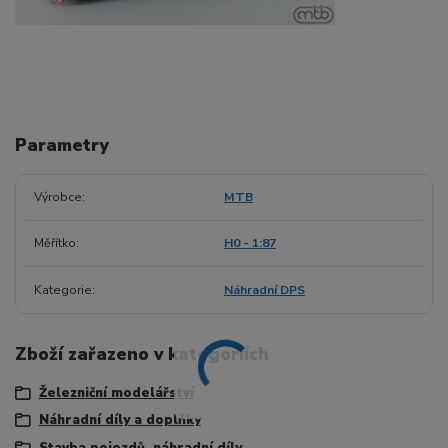
Parametry
Výrobce
MTB
Měřítko
H0 - 1:87
Kategorie
Náhradní DPS
Zboží zařazeno v kategoriích
Železniční modelářství
Náhradní díly a doplňky
Stavba pojezdů, náhradní díly