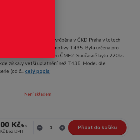
odukt
199 - MTB TT
Předloha modelu byla vyráběna v ČKD Praha v letech
 větší a težší verze lokomotivy T435. Byla určena pro
SR, pod stejným označením ČME2. Současně bylo 220ks
de získaly vetší uplatnění než T435. Model dle
erie (od č...
celý popis
Není skladem
,00 Kč
/
ks
Přidat do košíku
 Kč
bez DPH