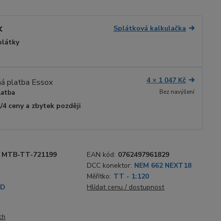
Splátková kalkulačka
plátky
4 × 1 047 Kč
Bez navýšení
latba
1/4 ceny a zbytek později
MTB-TT-721199
EAN kód:
0762497961829
DCC konektor:
NEM 662 NEXT18
Měřítko:
TT - 1:120
SD
Hlídat cenu / dostupnost
ch