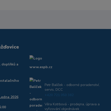
ažďovice
, doplňků a
www.espb.cz
nstalačního
Petr Balíček - odborné poradenství,
servis, DCC
+420 721 050 382
 Ledna 2026
Věra Kotrbová - prodejna, úprava a
6:00
vyřizování objednávek