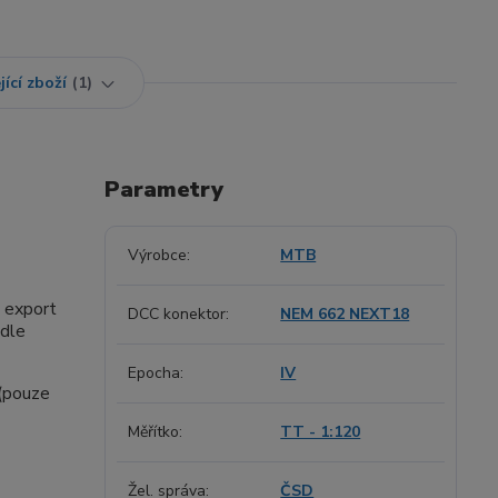
jící zboží
1
Parametry
Výrobce
MTB
 export
DCC konektor
NEM 662 NEXT18
 dle
Epocha
IV
 (pouze
Měřítko
TT - 1:120
Žel. správa
ČSD