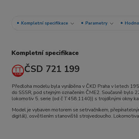
Kompletní specifikace
Parametry
Hodno
Kompletní specifikace
ČSD 721 199
Předloha modelu byla vyráběna v ČKD Praha v letech 1959
do SSSR, pod stejným označením ČME2. Současně bylo 22
lokomotiv 5. serie (od č T458.1140)) s trojdílnými okny ka
Model je vybaven motorem se setrvačníkem, přepínatelným
digitál), osvětlením stanoviště strojvedoucího. Lokomoti