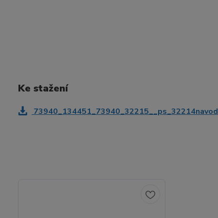
Ke stažení
73940_134451_73940_32215__ps_32214navod