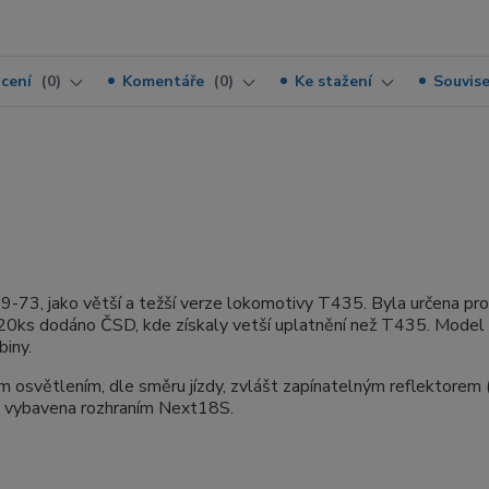
cení
0
Komentáře
0
Ke stažení
Souvise
-73, jako větší a težší verze lokomotivy T435. Byla určena pro
0ks dodáno ČSD, kde získaly vetší uplatnění než T435. Model
biny.
 osvětlením, dle směru jízdy, zvlášt zapínatelným reflektorem
va vybavena rozhraním Next18S.