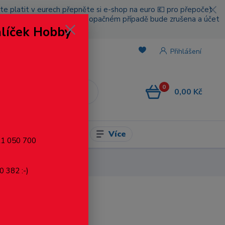
cete platit v eurech přepněte si e-shop na euro 💶 pro přepočet
nou platbou za poštovné, v opačném případě bude zrušena a účet
alíček Hobby
.
Přihlášení
0
0,00 Kč
CZK
Více
l pro modelaření
721 050 700
0 382 :-)