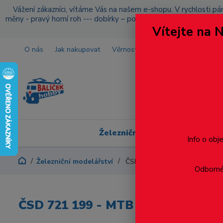
Vážení zákazníci, vítáme Vás na našem e-shopu. V rychlosti pár
měny - pravý horní roh --- dobírky – pokud si z nějakého důvo
Vítejte na 
O nás
Jak nakupovat
Věrnostní program
Doprava a p
Železniční modelářství
Info o obj
Železniční modelářství
ČSD 721 199 - MTB TT
Odborné 
ČSD 721 199 - MTB TT