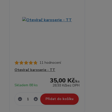
11 hodnocení
Otevírač karoserie - TT
35,00 Kč
/
ks
Skladem 88 ks
28,93 Kč
bez DPH
Přidat do košíku