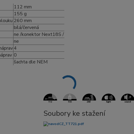
112 mm
155 g
blouku
260 mm
bílá/červená
ne /konektor Next18S /
ne
náprav
4
náprav
0
šachta dle NEM
Soubory ke stažení
navodCZ_TT721.pdf