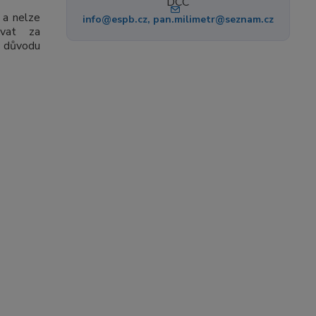
 a nelze
info@espb.cz, pan.milimetr@seznam.cz
ovat za
z důvodu