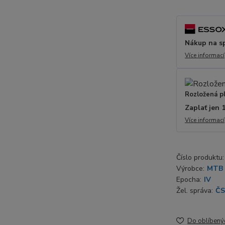
Nákup na s
Více informací
Rozložená p
Zaplať jen 
Více informací
Číslo produktu:
Výrobce:
MTB
Epocha:
IV
Žel. správa:
Č
Do oblíbený