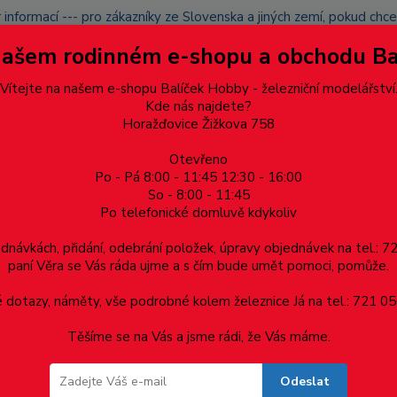
 informací --- pro zákazníky ze Slovenska a jiných zemí, pokud ch
du zásilku nevyzvednete, bude po domluvě zaslána znovu s opětov
Našem rodinném e-shopu a obchodu B
přidán na blacklist a rušeny následující objednávky.
latba
Vítejte na našem e-shopu Balíček Hobby - železniční modelářství
Více
Kde nás najdete?
Horažďovice Žižkova 758
Otevřeno
Hledat
Po - Pá 8:00 - 11:45 12:30 - 16:00
So - 8:00 - 11:45
Po telefonické domluvě kdykoliv
Dárkové poukazy, upomínkové předměty
Materiá
ednávkách, přidání, odebrání položek, úpravy objednávek na tel.: 
paní Věra se Vás ráda ujme a s čím bude umět pomoci, pomůže.
dotazy, náměty, vše podrobné kolem železnice Já na tel.: 721 05
Těšíme se na Vás a jsme rádi, že Vás máme.
Odeslat