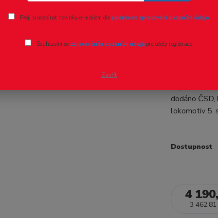
Ohodnotit pr
Přeji si odebírat novinky e-mailem dle
podmínek zpracování osobních údajů
.
ČSD 721 
Souhlasím se
zpracováním osobních údajů
pro účely registrace.
ČSD 721 199 
1959-73, jako
Zavřít
export do SS
dodáno ČSD, k
lokomotiv 5. s
Dostupnost
4 190
3 462,81