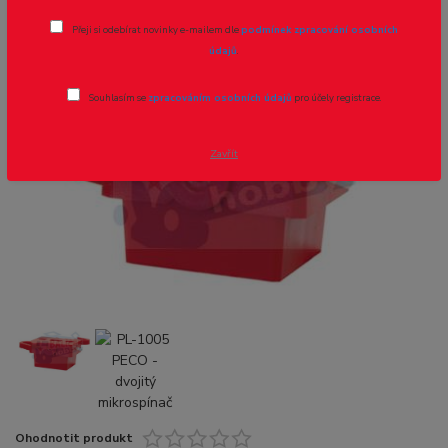
Přeji si odebírat novinky e-mailem dle
podmínek zpracování osobních
Novinka
údajů
.
Souhlasím se
zpracováním osobních údajů
pro účely registrace.
Zavřít
Ohodnotit produkt