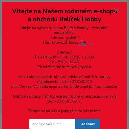
Vážení zákazníci, vítáme Vás na našem e-shopu. V rychlosti pár informací
Vítejte na Našem rodinném e-shopu
--- pro zákazníky ze Slovenska a jiných zemí, pokud chcete platit v eurech
přepněte si e-shop na euro 💶 pro přepočet měny - pravý horní roh ---
a obchodu Balíček Hobby
dobírky – pokud si z nějakého důvodu zásilku nevyzvednete, bude po
domluvě zaslána znovu s opětovnou platbou za poštovné, v opačném
případě bude zrušena a účet přidán na blacklist a rušeny následující
Vítejte na našem e-shopu Balíček Hobby - železniční
objednávky.
modelářství.
Kde nás najdete?
Horažďovice Žižkova 758
CZK
Otevřeno
Po - Pá 8:00 - 11:45 12:30 - 16:00
So - 8:00 - 11:45
0
0,00 Kč
Po telefonické domluvě kdykoliv
Info o objednávkách, přidání, odebrání položek, úpravy
objednávek na tel.: 721 050 700
paní Věra se Vás ráda ujme a s čím bude umět pomoci, pomůže.
Menu
Odborné dotazy, náměty, vše podrobné kolem železnice Já na
tel.: 721 050 382 :-)
Železniční modelářství
PL-1005 PECO - dvojitý mikrospínač
Těšíme se na Vás a jsme rádi, že Vás máme.
Odeslat
PL-1005 PECO - dvojitý mikrospínač