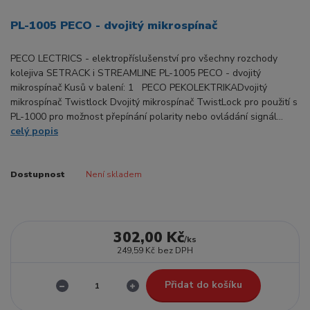
PL-1005 PECO - dvojitý mikrospínač
PECO LECTRICS - elektropříslušenství pro všechny rozchody
kolejiva SETRACK i STREAMLINE PL-1005 PECO - dvojitý
mikrospínač Kusů v balení: 1 PECO PEKOLEKTRIKADvojitý
mikrospínač Twistlock Dvojitý mikrospínač TwistLock pro použití s
​​PL-1000 pro možnost přepínání polarity nebo ovládání signál...
celý popis
Dostupnost
Není skladem
302,00 Kč
/
ks
249,59 Kč
bez DPH
Přidat do košíku