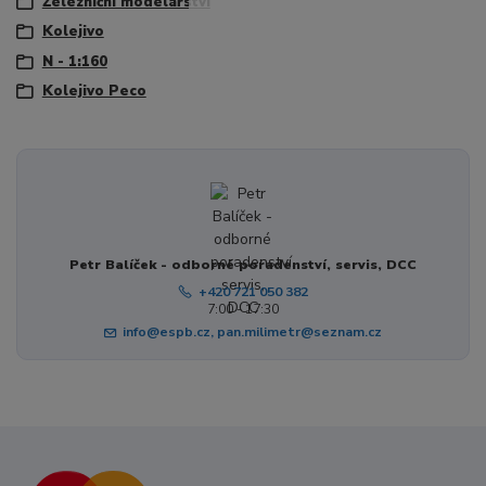
Železniční modelářství
Kolejivo
N - 1:160
Kolejivo Peco
Petr Balíček - odborné poradenství, servis, DCC
+420 721 050 382
7:00 - 17:30
info@espb.cz, pan.milimetr@seznam.cz