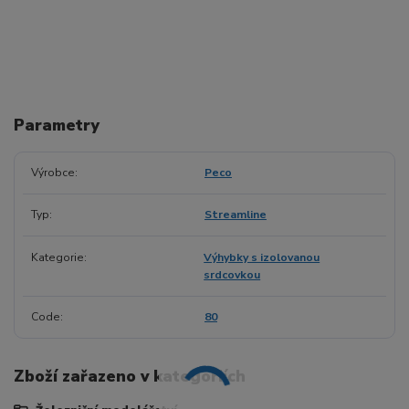
Parametry
Výrobce
Peco
Typ
Streamline
Kategorie
Výhybky s izolovanou
srdcovkou
Code
80
Zboží zařazeno v kategoriích