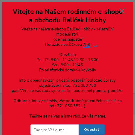
Vážení zákazníci, vítáme Vás na našem e-shopu. V rychlosti pár informací
Vítejte na Našem rodinném e-shopu
--- pro zákazníky ze Slovenska a jiných zemí, pokud chcete platit v eurech
přepněte si e-shop na euro 💶 pro přepočet měny - pravý horní roh ---
a obchodu Balíček Hobby
dobírky – pokud si z nějakého důvodu zásilku nevyzvednete, bude po
domluvě zaslána znovu s opětovnou platbou za poštovné, v opačném
případě bude zrušena a účet přidán na blacklist a rušeny následující
Vítejte na našem e-shopu Balíček Hobby - železniční
objednávky.
modelářství.
Kde nás najdete?
Horažďovice Žižkova 758
CZK
Otevřeno
Po - Pá 8:00 - 11:45 12:30 - 16:00
0
0,00 Kč
So - 8:00 - 11:45
Po telefonické domluvě kdykoliv
Info o objednávkách, přidání, odebrání položek, úpravy
Menu
objednávek na tel.: 721 050 700
paní Věra se Vás ráda ujme a s čím bude umět pomoci, pomůže.
Odborné dotazy, náměty, vše podrobné kolem železnice Já na
Železniční modelářství
SL-E392F PECO - L výhybka, malý
tel.: 721 050 382 :-)
poloměr odb., 10°, R 305 mm, délka 123 mm
Těšíme se na Vás a jsme rádi, že Vás máme.
SL-E392F PECO - L výhybka, malý
Odeslat