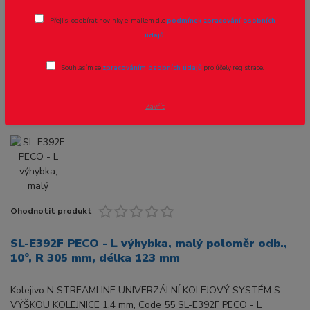
poloměr odb., 10°, R 305 mm, délka
123 mm
Přeji si odebírat novinky e-mailem dle
podmínek zpracování osobních
údajů
.
Novinka
Souhlasím se
zpracováním osobních údajů
pro účely registrace.
Zavřít
Ohodnotit produkt
SL-E392F PECO - L výhybka, malý poloměr odb.,
10°, R 305 mm, délka 123 mm
Kolejivo N STREAMLINE UNIVERZÁLNÍ KOLEJOVÝ SYSTÉM S
VÝŠKOU KOLEJNICE 1,4 mm, Code 55 SL-E392F PECO - L