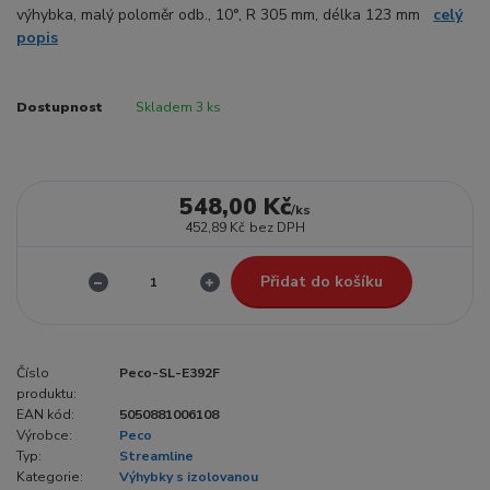
výhybka, malý poloměr odb., 10°, R 305 mm, délka 123 mm
celý
popis
Dostupnost
Skladem 3 ks
548,00 Kč
/
ks
452,89 Kč
bez DPH
Přidat do košíku
Číslo
Peco-SL-E392F
produktu:
EAN kód:
5050881006108
Výrobce:
Peco
Typ:
Streamline
Kategorie:
Výhybky s izolovanou