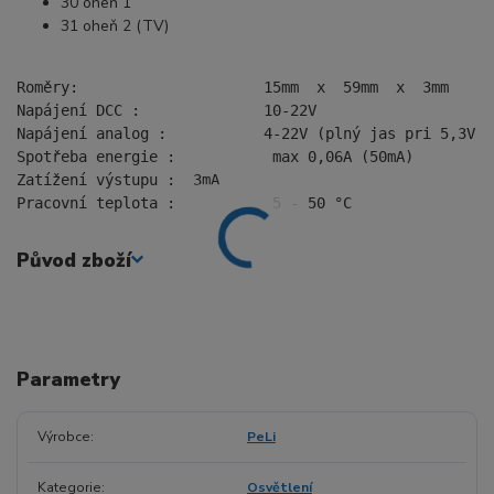
30 oheň 1
31 oheň 2 (TV)
Roměry:                     15mm  x  59mm  x  3mm
Napájení DCC :              10-22V
Napájení analog :           4-22V (plný jas pri 5,3V)
Spotřeba energie :           max 0,06A (50mA)
Zatížení výstupu :  3mA
Pracovní teplota :           5 - 50 °C
Původ zboží
Parametry
Výrobce
PeLi
Kategorie
Osvětlení