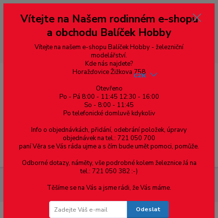
Vážení zákazníci, vítáme Vás na našem e-shopu. V rychlosti pár informací
Vítejte na Našem rodinném e-shopu
--- pro zákazníky ze Slovenska a jiných zemí, pokud chcete platit v eurech
přepněte si e-shop na euro 💶 pro přepočet měny - pravý horní roh ---
a obchodu Balíček Hobby
dobírky – pokud si z nějakého důvodu zásilku nevyzvednete, bude po
domluvě zaslána znovu s opětovnou platbou za poštovné, v opačném
případě bude zrušena a účet přidán na blacklist a rušeny následující
Vítejte na našem e-shopu Balíček Hobby - železniční
objednávky.
modelářství.
Kde nás najdete?
Horažďovice Žižkova 758
CZK
Otevřeno
Po - Pá 8:00 - 11:45 12:30 - 16:00
So - 8:00 - 11:45
0
0,00 Kč
Po telefonické domluvě kdykoliv
Info o objednávkách, přidání, odebrání položek, úpravy
objednávek na tel.: 721 050 700
paní Věra se Vás ráda ujme a s čím bude umět pomoci, pomůže.
Menu
Odborné dotazy, náměty, vše podrobné kolem železnice Já na
tel.: 721 050 382 :-)
Železniční modelářství
Universální modul pro osvětlení vozů
Těšíme se na Vás a jsme rádi, že Vás máme.
A2 - Peli
Odeslat