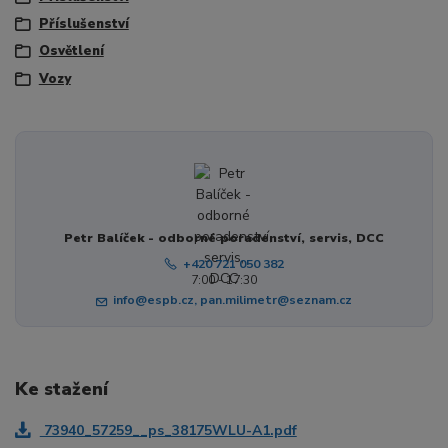
Příslušenství
Osvětlení
Vozy
Petr Balíček - odborné poradenství, servis, DCC
+420 721 050 382
7:00 - 17:30
info@espb.cz, pan.milimetr@seznam.cz
Ke stažení
73940_57259__ps_38175WLU-A1.pdf