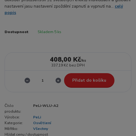
nastavení jasu nastavení zpoždění zapnutí a vypnutí na...
celý
popis
Dostupnost
Skladem 5 ks
408,00 Kč
/
ks
337,19 Kč
bez DPH
Přidat do košíku
Číslo
PeLi-WLU-A2
produktu:
Výrobce:
PeLi
Kategorie:
Osvětlení
Měřítko:
Všechny
Hlídat cenu / dostupnost