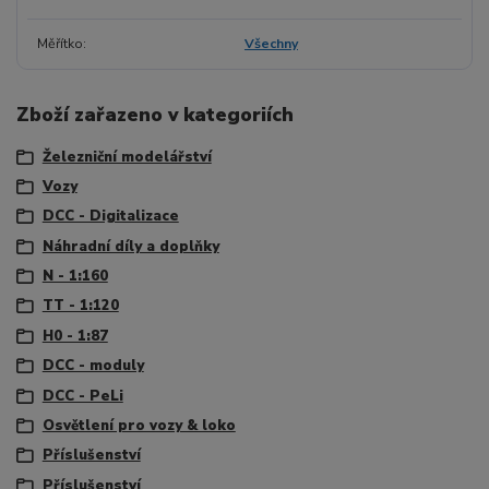
Měřítko
Všechny
Zboží zařazeno v kategoriích
Železniční modelářství
Vozy
DCC - Digitalizace
Náhradní díly a doplňky
N - 1:160
TT - 1:120
H0 - 1:87
DCC - moduly
DCC - PeLi
Osvětlení pro vozy & loko
Příslušenství
Příslušenství