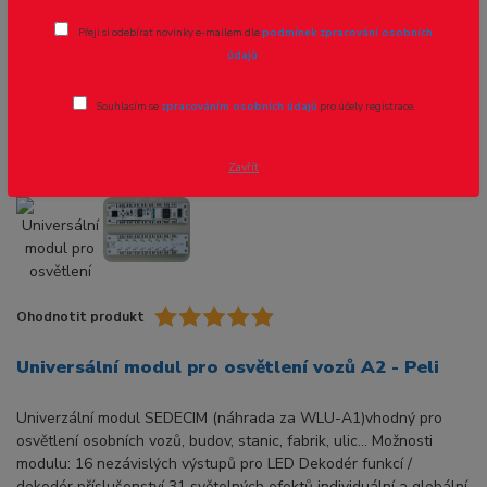
Universální modul pro osvětlení vozů
Přeji si odebírat novinky e-mailem dle
podmínek zpracování osobních
A2 - Peli
údajů
.
Novinka
Souhlasím se
zpracováním osobních údajů
pro účely registrace.
Zavřít
Ohodnotit produkt
Universální modul pro osvětlení vozů A2 - Peli
Univerzální modul SEDECIM (náhrada za WLU-A1)vhodný pro
osvětlení osobních vozů, budov, stanic, fabrik, ulic... Možnosti
modulu: 16 nezávislých výstupů pro LED Dekodér funkcí /
dekodér příslušenství 31 světelných efektů individuální a globální