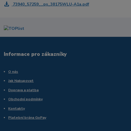
73940_57259__ps_38175WLU-A1a.pdf
Informace pro zákazníky
O nás
Jak Nakupovat
Doprava a platba
Obchodní podmínky
Kontakty
Platební brána GoPay