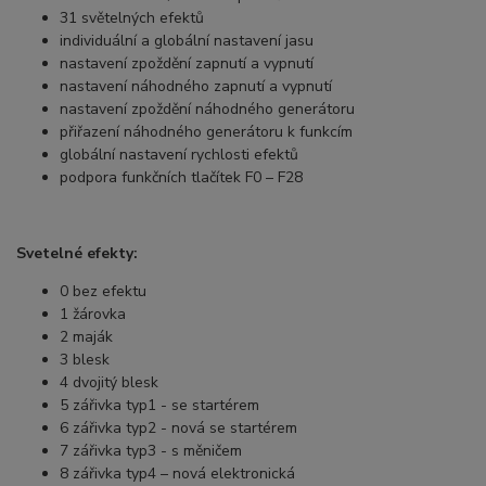
31 světelných efektů
individuální a globální nastavení jasu
nastavení zpoždění zapnutí a vypnutí
nastavení náhodného zapnutí a vypnutí
nastavení zpoždění náhodného generátoru
přiřazení náhodného generátoru k funkcím
globální nastavení rychlosti efektů
podpora funkčních tlačítek F0 – F28
Svetelné efekty:
0 bez efektu
1 žárovka
2 maják
3 blesk
4 dvojitý blesk
5 zářivka typ1 - se startérem
6 zářivka typ2 - nová se startérem
7 zářivka typ3 - s měničem
8 zářivka typ4 – nová elektronická