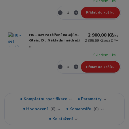
Skladem 1 ks
Přidat do košíku
2 900,00 Kč
H0 - set rozšíření kolejí A-
/
ks
Gleis: D ,,Nákladní nádraží
2 396,69 Kč
bez DPH
,,
Skladem 1 ks
Přidat do košíku
Kompletní specifikace
Parametry
Hodnocení
0
Komentáře
0
Ke stažení