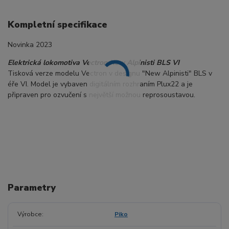
Kompletní specifikace
Novinka 2023
Elektrická lokomotiva Vectron New Alpinisti BLS VI
Tisková verze modelu Vectron v designu "New Alpinisti" BLS v
éře VI. Model je vybaven digitálním rozhraním Plux22 a je
připraven pro ozvučení s největší možnou reprosoustavou.
Parametry
Výrobce
Piko