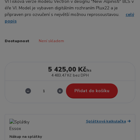
VITisková verze modelu Vectron v designu "New Alpinisti" BLS v
éře VI. Model je vybaven digitálním rozhraním Plux22 a je
připraven pro ozvučení s největší možnou reprosoustavou.
celý
popis
Dostupnost
Není skladem
5 425,00 Kč
/
ks
4 483,47 Kč
bez DPH
Přidat do košíku
Splátková kalkulačka
Nákup na splátky