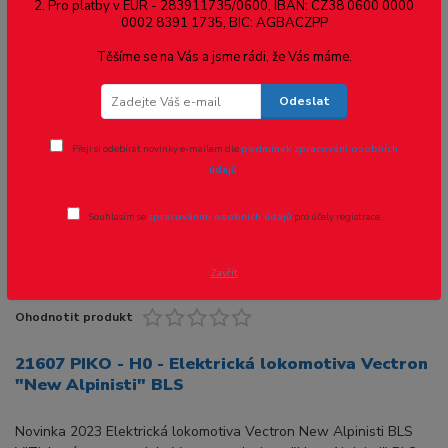
21607 PIKO - H0 - Elektrická
2. Pro platby v EUR - 283911735/0600, IBAN: CZ38 0600 0000
0002 8391 1735, BIC: AGBACZPP
lokomotiva Vectron "New Alpinisti"
Těšíme se na Vás a jsme rádi, že Vás máme.
BLS
Odeslat
Přeji si odebírat novinky e-mailem dle
podmínek zpracování osobních
údajů
.
Souhlasím se
zpracováním osobních údajů
pro účely registrace.
Zavřít
Ohodnotit produkt
21607 PIKO - H0 - Elektrická lokomotiva Vectron
"New Alpinisti" BLS
Novinka 2023 Elektrická lokomotiva Vectron New Alpinisti BLS