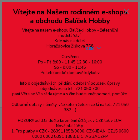
Vážení zákazníci, vítáme Vás na našem e-shopu. V rychlosti pár informací
Vítejte na Našem rodinném e-shopu
--- pro zákazníky ze Slovenska a jiných zemí, pokud chcete platit v eurech
přepněte si e-shop na euro 💶 pro přepočet měny - pravý horní roh ---
a obchodu Balíček Hobby
dobírky – pokud si z nějakého důvodu zásilku nevyzvednete, bude po
domluvě zaslána znovu s opětovnou platbou za poštovné, v opačném
případě bude zrušena a účet přidán na blacklist a rušeny následující
Vítejte na našem e-shopu Balíček Hobby - železniční
objednávky.
modelářství.
Kde nás najdete?
Horažďovice Žižkova 758
CZK
Otevřeno
Po - Pá 8:00 - 11:45 12:30 - 16:00
So - 8:00 - 11:45
0
0,00 Kč
Po telefonické domluvě kdykoliv
Info o objednávkách, přidání, odebrání položek, úpravy
objednávek na tel.: 721 050 700
paní Věra se Vás ráda ujme a s čím bude umět pomoci, pomůže.
Menu
Odborné dotazy, náměty, vše kolem železnice Já na tel.: 721 050
382 :-)
Železniční modelářství
21607 PIKO - H0 - Elektrická lokomotiva
POZOR!! od 3.8. došlo ke změně účtů jak v CZK tak v EUR!
Vectron "New Alpinisti" BLS
Nově platí účty:
1. Pro platby v CZK - 283911858/0600, CZK-IBAN: CZ15 0600
0000 0002 8391 1858, BIC: AGBACZPP