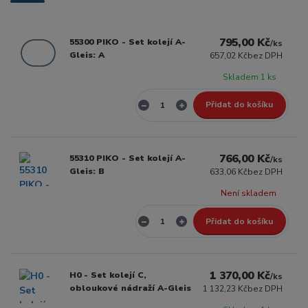
795,00 Kč
55300 PIKO - Set kolejí A-
/
ks
Gleis: A
657,02 Kč
bez DPH
Skladem 1 ks
Přidat do košíku
766,00 Kč
55310 PIKO - Set kolejí A-
/
ks
Gleis: B
633,06 Kč
bez DPH
Není skladem
Přidat do košíku
1 370,00 Kč
H0 - Set kolejí C,
/
ks
obloukové nádraží A-Gleis
1 132,23 Kč
bez DPH