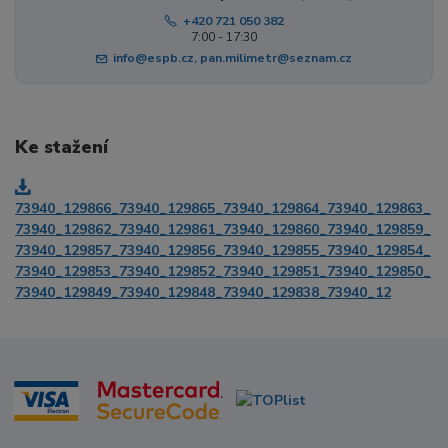
+420 721 050 382
7:00 - 17:30
info@espb.cz, pan.milimetr@seznam.cz
Ke stažení
73940_129866_73940_129865_73940_129864_73940_129863_
73940_129862_73940_129861_73940_129860_73940_129859_
73940_129857_73940_129856_73940_129855_73940_129854_
73940_129853_73940_129852_73940_129851_73940_129850_
73940_129849_73940_129848_73940_129838_73940_12