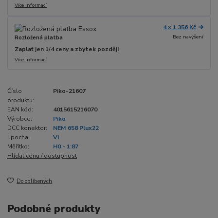
Více informací
4 × 1 356 Kč
Bez navýšení
Rozložená platba
Zaplať jen 1/4 ceny a zbytek později
Více informací
Číslo
Piko-21607
produktu:
EAN kód:
4015615216070
Výrobce:
Piko
DCC konektor:
NEM 658 Plux22
Epocha:
VI
Měřítko:
H0 - 1:87
Hlídat cenu / dostupnost
Do oblíbených
Podobné produkty